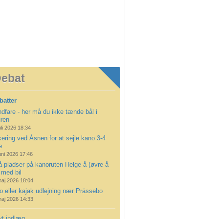
ebat
batter
dfare - her må du ikke tænde bål i
uren
uli 2026 18:34
ering ved Åsnen for at sejle kano 3-4
e
uni 2026 17:46
å pladser på kanoruten Helge å (øvre å-
 med bil
maj 2026 18:04
 eller kajak udlejning nær Prässebo
maj 2026 14:33
yt indlæg