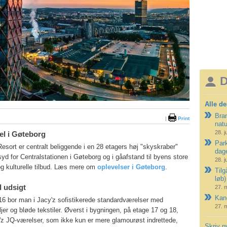
D
Alle de
Bran
|
Print
nat
28. j
tel i Gøteborg
Park
esort er centralt beliggende i en 28 etagers høj "skyskraber"
dag
d for Centralstationen i Gøteborg og i gåafstand til byens store
28. j
g kulturelle tilbud. Læs mere om
oplevelser i Gøteborg
.
Tilg
løb)
 udsigt
27. 
Kano
16 bor man i Jacy'z sofistikerede standardværelser med
27. 
jer og bløde tekstiler. Øverst i bygningen, på etage 17 og 18,
'z JQ-værelser, som ikke kun er mere glamourøst indrettede,
Skriv n