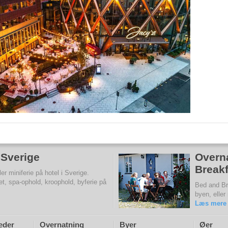
i Sverige
Overn
Breakf
r miniferie på hotel i Sverige.
et, spa-ophold, kroophold, byferie på
Bed and Br
byen, eller
Læs mere
eder
Overnatning
Byer
Øer