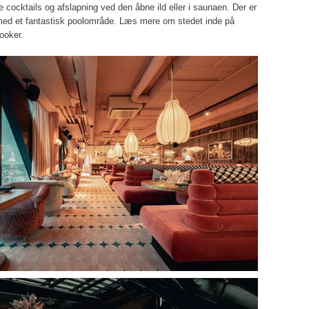
ke cocktails og afslapning ved den åbne ild eller i saunaen. Der er
med et fantastisk poolområde. Læs mere om stedet inde på
ooker.