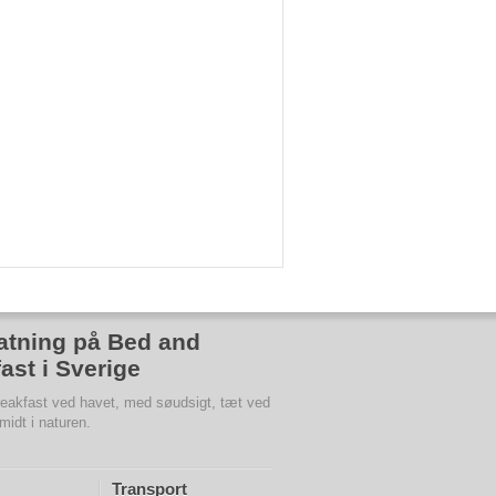
atning på Bed and
ast i Sverige
eakfast ved havet, med søudsigt, tæt ved
 midt i naturen.
Transport