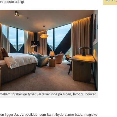
n bedste udsigt.
ellem forskellige typer værelser inde på siden, hvor du booker
gen ligger Jacy'z poolklub, som kan tilbyde varme bade, magiske