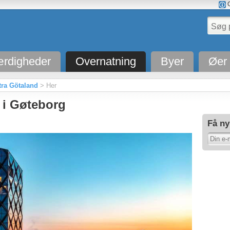
O
rdigheder
Overnatning
Byer
Øer
stra Götaland
> Her
 i Gøteborg
Få ny