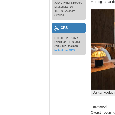
men også har de
Jacy’z Hotel & Resort
Drakegatan 10
412 50 Göteborg
Sverige
GPS
Latitude : 57.70577
Longitude : 11.99351
(WGS84: Decimal)
Indstil din GPS
Du kan vælge m
Tag-pool
Øverst i bygnin