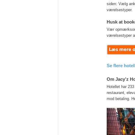
siden: Vælg ank
værelsestyper.
Husk at booke
Vær opmærksom på
værelsestyper a
Se flere hote
Om Jacy’z Ho
Hotellet har 23
restaurant, elev
mod betaling. Hel