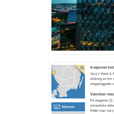
4-stjernet ho
Jacy’z Hotel & R
omkring en km sy
shoppinggader o
Værelser med
På etagerne 11-
romantiske detal
Adresse
finder man Jacy