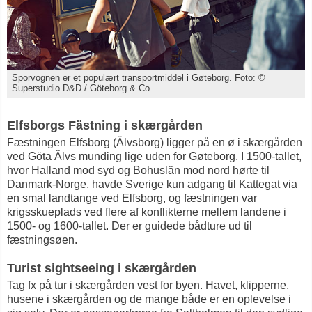
Sporvognen er et populært transportmiddel i Gøteborg. Foto: ©
Superstudio D&D / Göteborg & Co
Elfsborgs Fästning i skærgården
Fæstningen Elfsborg (Älvsborg) ligger på en ø i skærgården
ved Göta Älvs munding lige uden for Gøteborg. I 1500-tallet,
hvor Halland mod syd og Bohuslän mod nord hørte til
Danmark-Norge, havde Sverige kun adgang til Kattegat via
en smal landtange ved Elfsborg, og fæstningen var
krigsskueplads ved flere af konflikterne mellem landene i
1500- og 1600-tallet. Der er guidede bådture ud til
fæstningsøen.
Turist sightseeing i skærgården
Tag fx på tur i skærgården vest for byen. Havet, klipperne,
husene i skærgården og de mange både er en oplevelse i