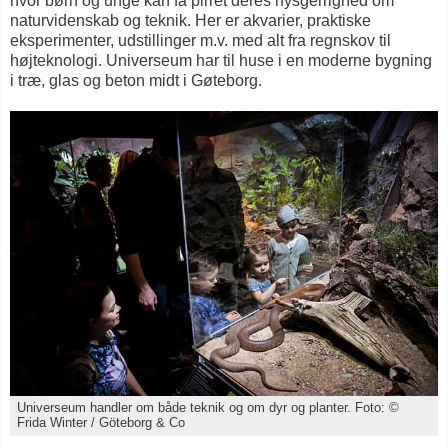
hvor børn og unge kan få pirret deres nysgerrighed om
naturvidenskab og teknik. Her er akvarier, praktiske
eksperimenter, udstillinger m.v. med alt fra regnskov til
højteknologi. Universeum har til huse i en moderne bygning
i træ, glas og beton midt i Gøteborg.
Universeum handler om både teknik og om dyr og planter. Foto: ©
Frida Winter / Göteborg & Co