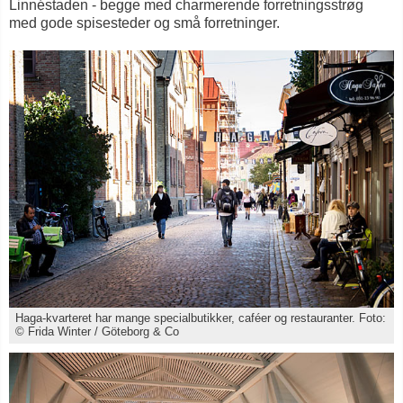
Linnéstaden - begge med charmerende forretningsstrøg
med gode spisesteder og små forretninger.
Haga-kvarteret har mange specialbutikker, caféer og restauranter. Foto:
© Frida Winter / Göteborg & Co