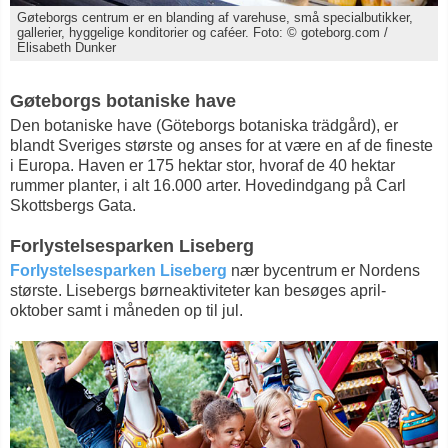
Gøteborgs centrum er en blanding af varehuse, små specialbutikker,
gallerier, hyggelige konditorier og caféer. Foto: © goteborg.com /
Elisabeth Dunker
Gøteborgs botaniske have
Den botaniske have (Göteborgs botaniska trädgård), er
blandt Sveriges største og anses for at være en af de fineste
i Europa. Haven er 175 hektar stor, hvoraf de 40 hektar
rummer planter, i alt 16.000 arter. Hovedindgang på Carl
Skottsbergs Gata.
Forlystelsesparken Liseberg
Forlystelsesparken Liseberg
nær bycentrum er Nordens
største. Lisebergs børneaktiviteter kan besøges april-
oktober samt i måneden op til jul.