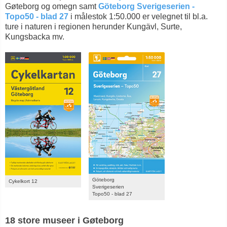
Gøteborg og omegn samt
Göteborg Sverigeserien -
Topo50 - blad 27
i målestok 1:50.000 er velegnet til bl.a.
ture i naturen i regionen herunder Kungävl, Surte,
Kungsbacka mv.
Göteborg
Cykelkort 12
Sverigeserien
Topo50 - blad 27
18 store museer i Gøteborg