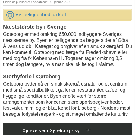
Siden er publiceret / opdateret: 20. januar 2026
Vis beliggenhed på kort
Næststørste by i Sverige
Gøteborg er med omkring 650.000 indbyggere Sveriges
næststørste by. Byen er beliggende på begge sider af Göta
Älvens udløb i Kattegat og omgivet af en smuk skærgård. Du
kan komme til Gøteborg med færge fra Frederikshavn eller
med tog fra fx København H. Togturen tager omkring 3,5
timer, dog længere, hvis man skal skifte tog i Malmø.
Storbyferie i Gøteborg
Gøteborg byder på en smuk skærgårdsnatur og et centrum
med små specialbutikker, gallerier, restauranter, caféer og
hyggelige konditorier. Byen er ofte vært for større
arrangementer som koncerter, store sportsbegivenheder,
festivaler, m.m. og er bl.a. kendt for Liseberg - Nordens mest
besøgte forlystelsespark - og sit meget omfattende kulturliv.