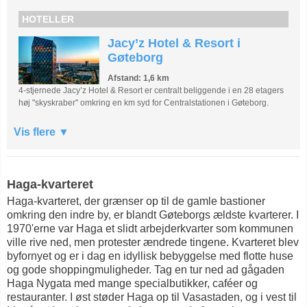
HOTELLER
Jacy’z Hotel & Resort i
Gøteborg
Afstand: 1,6 km
4-stjernede Jacy’z Hotel & Resort er centralt beliggende i en 28 etagers
høj "skyskraber" omkring en km syd for Centralstationen i Gøteborg.
Vis flere
Haga-kvarteret
Haga-kvarteret, der grænser op til de gamle bastioner
omkring den indre by, er blandt Gøteborgs ældste kvarterer. I
1970'erne var Haga et slidt arbejderkvarter som kommunen
ville rive ned, men protester ændrede tingene. Kvarteret blev
byfornyet og er i dag en idyllisk bebyggelse med flotte huse
og gode shoppingmuligheder. Tag en tur ned ad gågaden
Haga Nygata med mange specialbutikker, caféer og
restauranter. I øst støder Haga op til Vasastaden, og i vest til