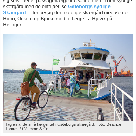
sig selv. Der er passagerfærge fra Saltholmen til den sydlige
skærgård med de bilfri øer, se
Gøteborgs sydlige
Skærgård
. Eller besøg den nordlige skærgård med øerne
Hönö, Öckerö og Björkö med bilfærge fra Hjuvik på
Hisingen.
Tag en af de små færger ud i Gøteborgs skærgård. Foto: Beatrice
Törnros / Göteborg & Co