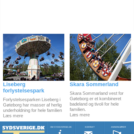
Liseberg
Skara Sommerland
forlystelsespark
Skara Sommarland vest for
Gøteborg er et kombineret
Forlystelsesparken Liseberg i
badeland og tivoli for hele
Gøteborg har masser af herlig
familien.
underholdning for hele familien
Læs mere
Læs mere
OM SYDSVERIGE.DK
KONTAKT
ANNONCØRER