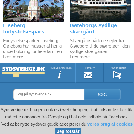
Liseberg
Gøteborgs sydlige
forlystelsespark
skærgård
Forlystelsesparken Liseberg i
Skærgårdsbådene sejler fra
Gøteborg har masser af herlig
Gøteborg til de større øer i den
underholdning for hele familien
sydlige skærgården.
Læs mere
Læs mere
OM SYDSVERIGE.DK
KONTAKT
ANNONCØRER
SØG
Sydsverige.dk bruger cookies i webshoppen, til at indsamle statistik,
målrette annoncer fra Google og til at dele indhold på Facebook.
Ved at benytte sydsverige.dk accepterer du
vores brug af cookies
Jeg forstår