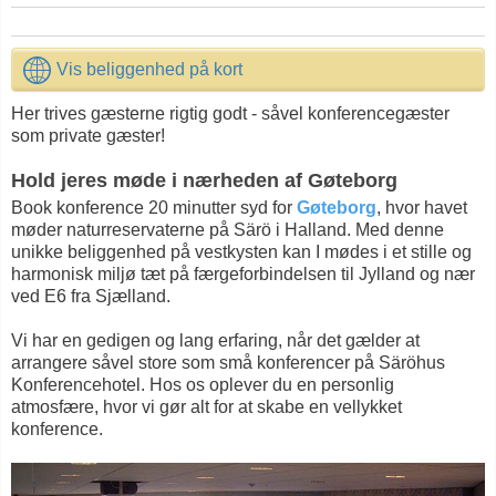
Vis beliggenhed på kort
Her trives gæsterne rigtig godt - såvel konferencegæster
som private gæster!
Hold jeres møde i nærheden af Gøteborg
Book konference 20 minutter syd for
Gøteborg
, hvor havet
møder naturreservaterne på Särö i Halland. Med denne
unikke beliggenhed på vestkysten kan I mødes i et stille og
harmonisk miljø tæt på færgeforbindelsen til Jylland og nær
ved E6 fra Sjælland.
Vi har en gedigen og lang erfaring, når det gælder at
arrangere såvel store som små konferencer på Säröhus
Konferencehotel. Hos os oplever du en personlig
atmosfære, hvor vi gør alt for at skabe en vellykket
konference.