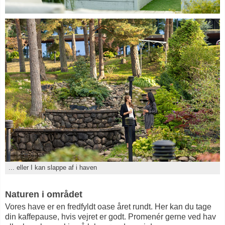
... eller I kan slappe af i haven
Naturen i området
Vores have er en fredfyldt oase året rundt. Her kan du tage
din kaffepause, hvis vejret er godt. Promenér gerne ved hav