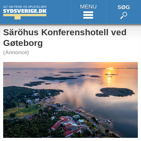
MENU
SØG
Säröhus Konferenshotell ved
Gøteborg
(Annonce)