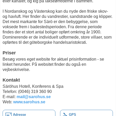
eller kanaler, og kig på lakseørrederne i dammen.
I Nordanskog og Västerskog kan du nyde den friske skov-
og havluft. Her finder du vandrestier, sandstrande og klipper.
Det mest markante for Särö er den bebyggelse, som
voksede frem i badestedsperioden. Fra denne periode
findes der et stort antal boliger opført omkring år 1900.
Dominerende er de individuelt udformede, store villaer, som
opførtes til det göteborgske handelsaristokrati.
Priser
Besøg vores eget website for aktuel prisinformation - se
linket herunder. På websitet finder du også en
vejbeskrivelse.
Kontakt
Säröhus Hotell, Konferens & Spa
Telefon: (0046) 319 360 90
E-mail:
mail@sarohus.se
Web:
www.sarohus.se
Adresse
GPS