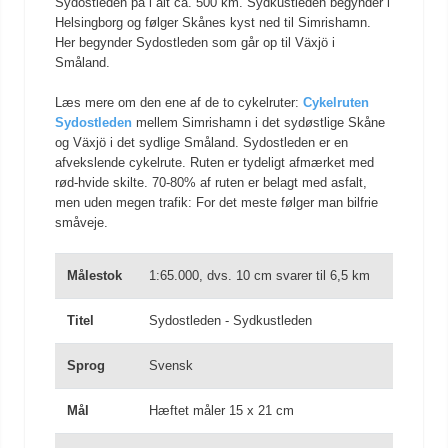
Sydostleden på i alt ca. 500 km. Sydkustleden begynder i
Helsingborg og følger Skånes kyst ned til Simrishamn.
Her begynder Sydostleden som går op til Växjö i
Småland.
Læs mere om den ene af de to cykelruter:
Cykelruten
Sydostleden
mellem Simrishamn i det sydøstlige Skåne
og Växjö i det sydlige Småland. Sydostleden er en
afvekslende cykelrute. Ruten er tydeligt afmærket med
rød-hvide skilte. 70-80% af ruten er belagt med asfalt,
men uden megen trafik: For det meste følger man bilfrie
småveje.
Målestok
1:65.000, dvs. 10 cm svarer til 6,5 km
Titel
Sydostleden - Sydkustleden
Sprog
Svensk
Mål
Hæftet måler 15 x 21 cm