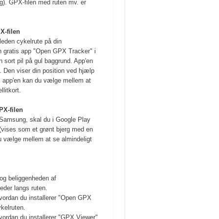
). GPX-filen med ruten mv. er
X-filen
leden cykelrute på din
en gratis app "Open GPX Tracker" i
 sort pil på gul baggrund. App'en
r. Den viser din position ved hjælp
. I app'en kan du vælge mellem at
litkort.
PX-filen
 Samsung, skal du i Google Play
(vises som et grønt bjerg med en
u vælge mellem at se almindeligt
 og beliggenheden af
der langs ruten.
, hvordan du installerer "Open GPX
ykelruten.
, hvordan du installerer "GPX Viewer"