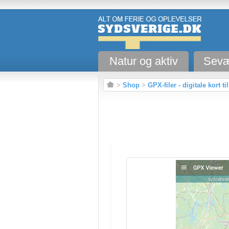
Natur og aktiv
Sevæ
>
Shop
>
GPX-filer - digitale kort t