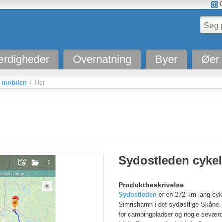
O
rdigheder
Overnatning
Byer
Øer
il mobilen
> Her
Sydostleden cykel
Produktbeskrivelse
Sydostleden
er en 272 km lang cyk
Simrishamn i det sydøstlige Skåne. 
for campingpladser og nogle seværdi