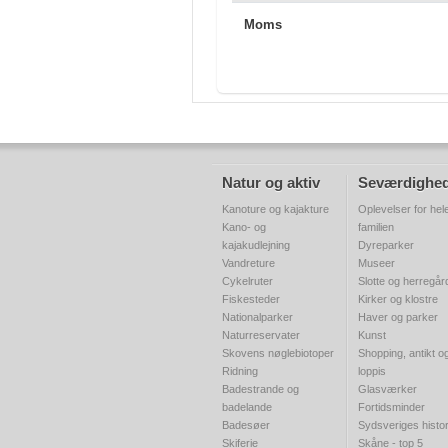
Moms
Natur og aktiv
Seværdighe
Kanoture og kajakture
Oplevelser for hel
Kano- og
familien
kajakudlejning
Dyreparker
Vandreture
Museer
Cykelruter
Slotte og herregår
Fiskesteder
Kirker og klostre
Nationalparker
Haver og parker
Naturreservater
Kunst
Skovens nøglebiotoper
Shopping, antikt o
Ridning
loppis
Badestrande og
Glasværker
badelande
Fortidsminder
Badesøer
Sydsveriges histor
Skiferie
Skåne - top 5