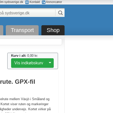
m sydsverige.dk
Kontakt
Annoncører
Transport
Shop
Kurv i alt:
0,00 kr.
Toggle Dropdown
Vis indkøbskurv
rute. GPX-fil
elrute mellem Växjö i Småland og
Kortet viser ruten og markeringer
gheder undervejs. Kortet virker på