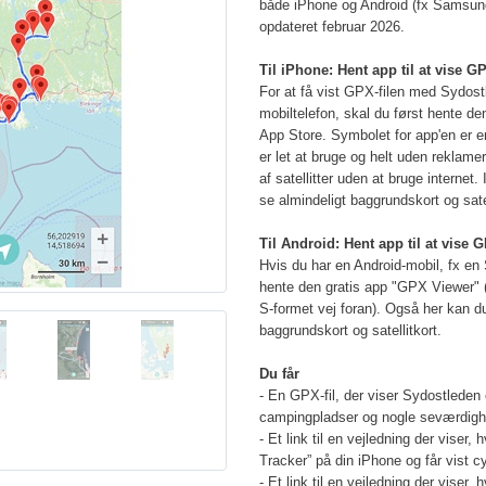
både iPhone og Android (fx Samsung
opdateret februar 2026.
Til iPhone: Hent app til at vise GP
For at få vist GPX-filen med Sydost
mobiltelefon, skal du først hente d
App Store. Symbolet for app'en er en
er let at bruge og helt uden reklame
af satellitter uden at bruge internet
se almindeligt baggrundskort og satel
Til Android: Hent app til at vise G
Hvis du har en Android-mobil, fx en
hente den gratis app "GPX Viewer" 
S-formet vej foran). Også her kan d
baggrundskort og satellitkort.
Du får
- En GPX-fil, der viser Sydostleden
campingpladser og nogle seværdighe
- Et link til en vejledning der viser
Tracker” på din iPhone og får vist c
- Et link til en vejledning der viser