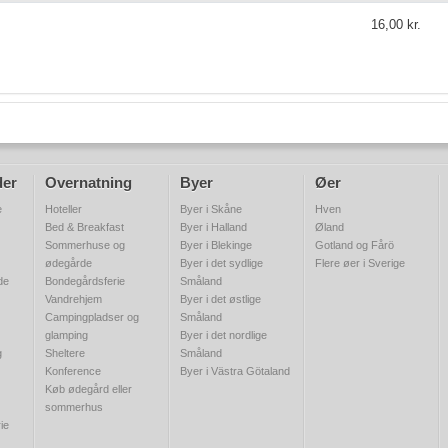
16,00 kr.
der
Overnatning
Byer
Øer
e
Hoteller
Byer i Skåne
Hven
Bed & Breakfast
Byer i Halland
Øland
Sommerhuse og
Byer i Blekinge
Gotland og Fårö
ødegårde
Byer i det sydlige
Flere øer i Sverige
de
Bondegårdsferie
Småland
Vandrehjem
Byer i det østlige
Campingpladser og
Småland
glamping
Byer i det nordlige
g
Sheltere
Småland
Konference
Byer i Västra Götaland
Køb ødegård eller
sommerhus
ie