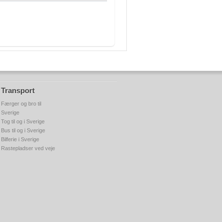
Transport
Færger og bro til
Sverige
Tog til og i Sverige
Bus til og i Sverige
Bilferie i Sverige
Rastepladser ved veje