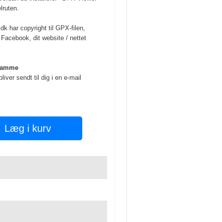
lruten.
 har copyright til GPX-filen,
Facebook, dit website / nettet
 samme
liver sendt til dig i en e-mail
Læg i kurv