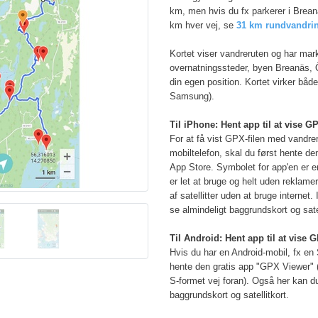
km, men hvis du fx parkerer i Brean
km hver vej, se
31 km rundvandrin
Kortet viser vandreruten og har mark
overnatningssteder, byen Breanäs, 
din egen position. Kortet virker båd
Samsung).
Til iPhone: Hent app til at vise GP
For at få vist GPX-filen med vandre
mobiltelefon, skal du først hente d
App Store. Symbolet for app'en er en
er let at bruge og helt uden reklame
af satellitter uden at bruge internet
se almindeligt baggrundskort og satel
Til Android: Hent app til at vise G
Hvis du har en Android-mobil, fx en
hente den gratis app "GPX Viewer" 
S-formet vej foran). Også her kan d
baggrundskort og satellitkort.