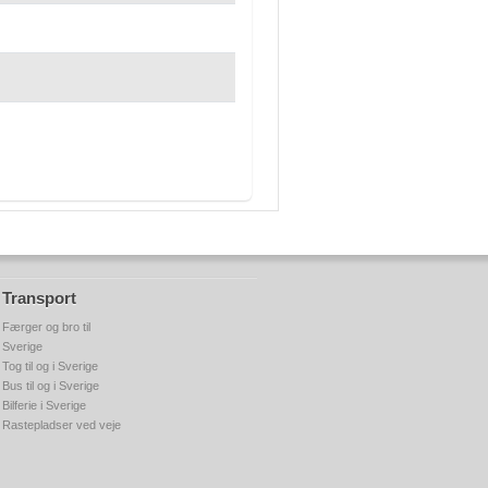
Transport
Færger og bro til
Sverige
Tog til og i Sverige
Bus til og i Sverige
Bilferie i Sverige
Rastepladser ved veje