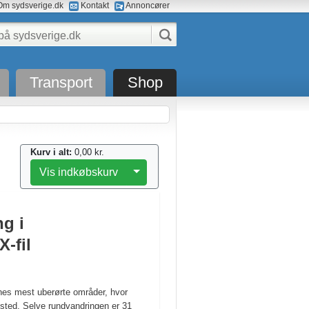
m sydsverige.dk
Kontakt
Annoncører
Transport
Shop
Kurv i alt:
0,00 kr.
Toggle Dropdown
Vis indkøbskurv
g i
-fil
nes mest uberørte områder, hvor
sted. Selve rundvandringen er 31