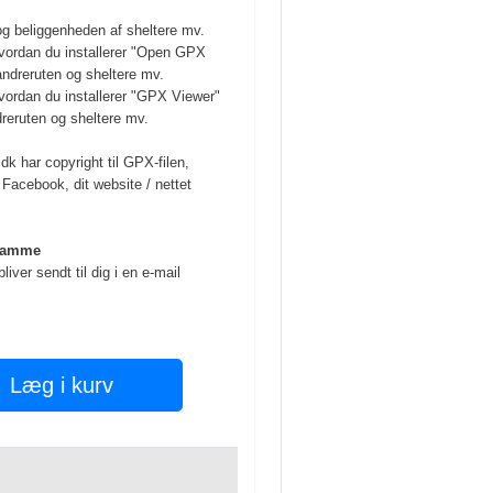
 og beliggenheden af sheltere mv.
, hvordan du installerer "Open GPX
andreruten og sheltere mv.
, hvordan du installerer "GPX Viewer"
dreruten og sheltere mv.
 har copyright til GPX-filen,
Facebook, dit website / nettet
 samme
liver sendt til dig i en e-mail
Læg i kurv