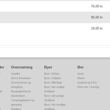
76,00 kr.
95,00 kr.
19,00 kr.
der
Overnatning
Byer
Øer
e
Hoteller
Byer i Skåne
Hven
Bed & Breakfast
Byer i Halland
Øland
Sommerhuse og
Byer i Blekinge
Gotland og Fårö
ødegårde
Byer i det sydlige
Flere øer i Sverige
de
Bondegårdsferie
Småland
Vandrehjem
Byer i det østlige
Campingpladser og
Småland
glamping
Byer i det nordlige
g
Sheltere
Småland