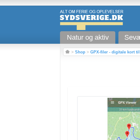
Natur og aktiv
Sevæ
>
Shop
>
GPX-filer - digitale kort t