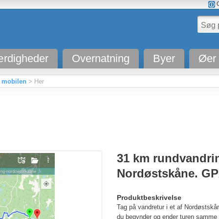
O
rdigheder
Overnatning
Byer
Øer
il mobilen
> Her
31 km rundvandrin
Nordøstskåne. GPX
Produktbeskrivelse
Tag på vandretur i et af Nordøstskå
du begynder og ender turen samme 