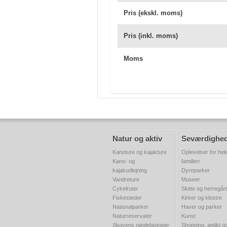
Pris (ekskl. moms)
Pris (inkl. moms)
Moms
Natur og aktiv
Seværdighe
Kanoture og kajakture
Oplevelser for hel
Kano- og
familien
kajakudlejning
Dyreparker
Vandreture
Museer
Cykelruter
Slotte og herregår
Fiskesteder
Kirker og klostre
Nationalparker
Haver og parker
Naturreservater
Kunst
Skovens nøglebiotoper
Shopping, antikt o