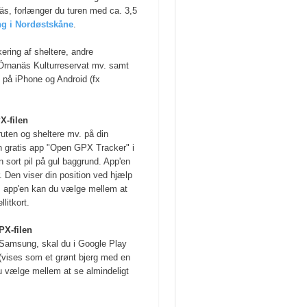
äs, forlænger du turen med ca. 3,5
g i Nordøstskåne
.
ering af sheltere, andre
Örnanäs Kulturreservat mv. samt
e på iPhone og Android (fx
X-filen
ruten og sheltere mv. på din
en gratis app "Open GPX Tracker" i
 sort pil på gul baggrund. App'en
r. Den viser din position ved hjælp
. I app'en kan du vælge mellem at
litkort.
PX-filen
 Samsung, skal du i Google Play
(vises som et grønt bjerg med en
u vælge mellem at se almindeligt