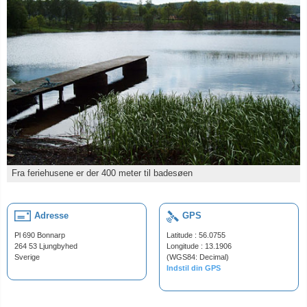
Fra feriehusene er der 400 meter til badesøen
Adresse
GPS
Pl 690 Bonnarp
Latitude : 56.0755
264 53 Ljungbyhed
Longitude : 13.1906
Sverige
(WGS84: Decimal)
Indstil din GPS