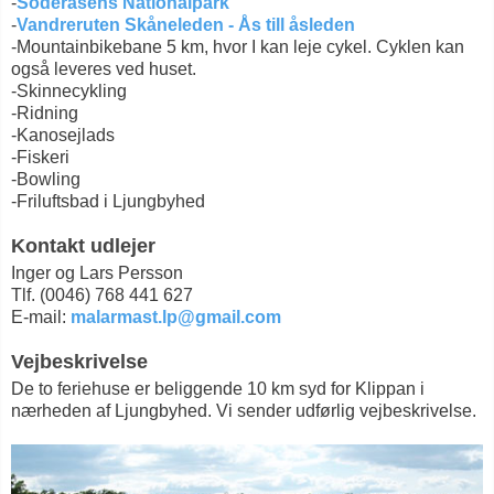
-
Söderåsens Nationalpark
-
Vandreruten Skåneleden - Ås till åsleden
-Mountainbikebane 5 km, hvor I kan leje cykel. Cyklen kan
også leveres ved huset.
-Skinnecykling
-Ridning
-Kanosejlads
-Fiskeri
-Bowling
-Friluftsbad i Ljungbyhed
Kontakt udlejer
Inger og Lars Persson
Tlf. (0046) 768 441 627
E-mail:
malarmast.lp@gmail.com
Vejbeskrivelse
De to feriehuse er beliggende 10 km syd for Klippan i
nærheden af Ljungbyhed. Vi sender udførlig vejbeskrivelse.