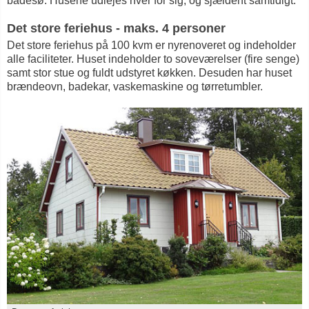
badesø. Husene udlejes hver for sig, og sjældent samtidigt.
Det store feriehus - maks. 4 personer
Det store feriehus på 100 kvm er nyrenoveret og indeholder
alle faciliteter. Huset indeholder to soveværelser (fire senge)
samt stor stue og fuldt udstyret køkken. Desuden har huset
brændeovn, badekar, vaskemaskine og tørretumbler.