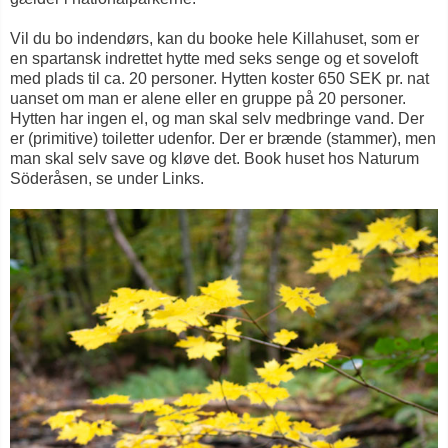
Vil du bo indendørs, kan du booke hele Killahuset, som er
en spartansk indrettet hytte med seks senge og et soveloft
med plads til ca. 20 personer. Hytten koster 650 SEK pr. nat
uanset om man er alene eller en gruppe på 20 personer.
Hytten har ingen el, og man skal selv medbringe vand. Der
er (primitive) toiletter udenfor. Der er brænde (stammer), men
man skal selv save og kløve det. Book huset hos Naturum
Söderåsen, se under Links.