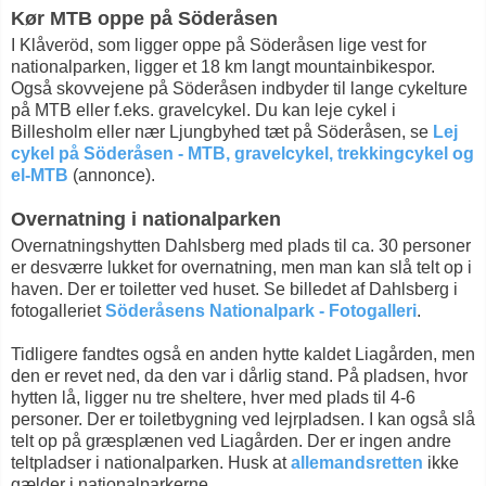
Kør MTB oppe på Söderåsen
I Klåveröd, som ligger oppe på Söderåsen lige vest for
nationalparken, ligger et 18 km langt mountainbikespor.
Også skovvejene på Söderåsen indbyder til lange cykelture
på MTB eller f.eks. gravelcykel. Du kan leje cykel i
Billesholm eller nær Ljungbyhed tæt på Söderåsen, se
Lej
cykel på Söderåsen - MTB, gravelcykel, trekkingcykel og
el-MTB
(annonce).
Overnatning i nationalparken
Overnatningshytten Dahlsberg med plads til ca. 30 personer
er desværre lukket for overnatning, men man kan slå telt op i
haven. Der er toiletter ved huset. Se billedet af Dahlsberg i
fotogalleriet
Söderåsens Nationalpark - Fotogalleri
.
Tidligere fandtes også en anden hytte kaldet Liagården, men
den er revet ned, da den var i dårlig stand. På pladsen, hvor
hytten lå, ligger nu tre sheltere, hver med plads til 4-6
personer. Der er toiletbygning ved lejrpladsen. I kan også slå
telt op på græsplænen ved Liagården. Der er ingen andre
teltpladser i nationalparken. Husk at
allemandsretten
ikke
gælder i nationalparkerne.