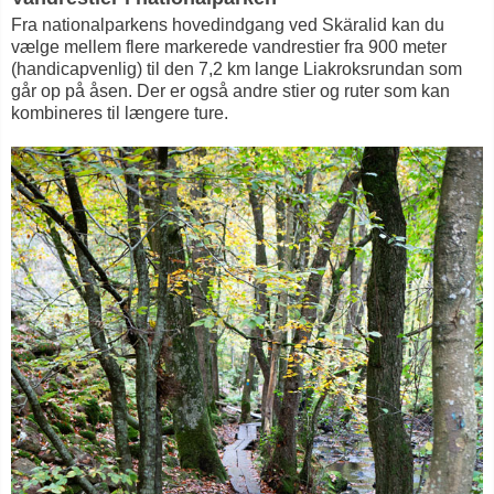
Fra nationalparkens hovedindgang ved Skäralid kan du
vælge mellem flere markerede vandrestier fra 900 meter
(handicapvenlig) til den 7,2 km lange Liakroksrundan som
går op på åsen. Der er også andre stier og ruter som kan
kombineres til længere ture.