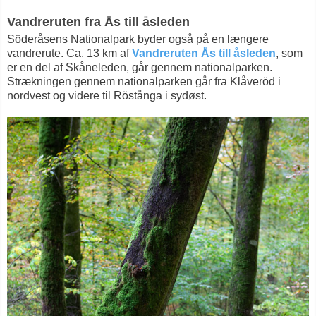
Vandreruten fra Ås till åsleden
Söderåsens Nationalpark byder også på en længere
vandrerute. Ca. 13 km af
Vandreruten Ås till åsleden
, som
er en del af Skåneleden, går gennem nationalparken.
Strækningen gennem nationalparken går fra Klåveröd i
nordvest og videre til Röstånga i sydøst.