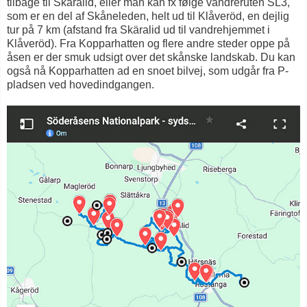
tilbage til Skäralid, eller man kan fx følge vandreruten SL3,
som er en del af Skåneleden, helt ud til Klåveröd, en dejlig
tur på 7 km (afstand fra Skäralid ud til vandrehjemmet i
Klåveröd). Fra Kopparhatten og flere andre steder oppe på
åsen er der smuk udsigt over det skånske landskab. Du kan
også nå Kopparhatten ad en snoet bilvej, som udgår fra P-
pladsen ved hovedindgangen.