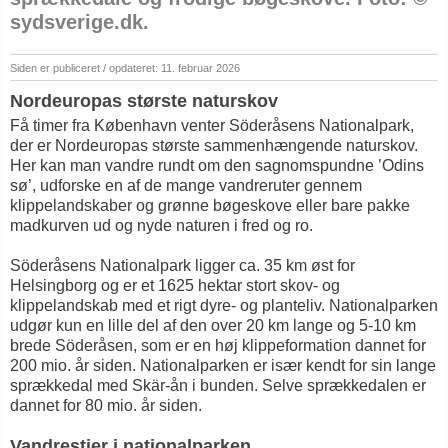
sydsverige.dk.
Siden er publiceret / opdateret: 11. februar 2026
Nordeuropas største naturskov
Få timer fra København venter Söderåsens Nationalpark,
der er Nordeuropas største sammenhængende naturskov.
Her kan man vandre rundt om den sagnomspundne ’Odins
sø’, udforske en af de mange vandreruter gennem
klippelandskaber og grønne bøgeskove eller bare pakke
madkurven ud og nyde naturen i fred og ro.
Söderåsens Nationalpark ligger ca. 35 km øst for
Helsingborg og er et 1625 hektar stort skov- og
klippelandskab med et rigt dyre- og planteliv. Nationalparken
udgør kun en lille del af den over 20 km lange og 5-10 km
brede Söderåsen, som er en høj klippeformation dannet for
200 mio. år siden. Nationalparken er især kendt for sin lange
sprækkedal med Skär-ån i bunden. Selve sprækkedalen er
dannet for 80 mio. år siden.
Vandrestier i nationalparken