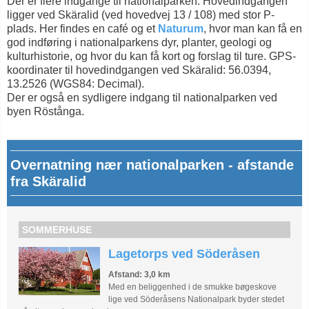
Der er flere indgange til nationalparken. Hovedindgangen
ligger ved Skäralid (ved hovedvej 13 / 108) med stor P-
plads. Her findes en café og et
Naturum
, hvor man kan få en
god indføring i nationalparkens dyr, planter, geologi og
kulturhistorie, og hvor du kan få kort og forslag til ture. GPS-
koordinater til hovedindgangen ved Skäralid: 56.0394,
13.2526 (WGS84: Decimal).
Der er også en sydligere indgang til nationalparken ved
byen Röstånga.
Overnatning nær nationalparken - afstande
fra Skäralid
SOMMERHUSE
Lagetorps ved Söderåsen
Afstand: 3,0 km
Med en beliggenhed i de smukke bøgeskove
lige ved Söderåsens Nationalpark byder stedet