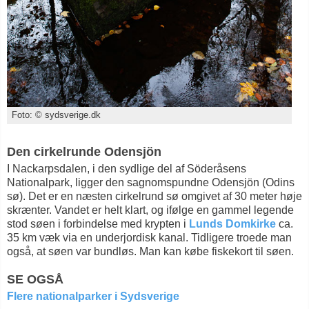
Foto: © sydsverige.dk
Den cirkelrunde Odensjön
I Nackarpsdalen, i den sydlige del af Söderåsens
Nationalpark, ligger den sagnomspundne Odensjön (Odins
sø). Det er en næsten cirkelrund sø omgivet af 30 meter høje
skrænter. Vandet er helt klart, og ifølge en gammel legende
stod søen i forbindelse med krypten i
Lunds Domkirke
ca.
35 km væk via en underjordisk kanal. Tidligere troede man
også, at søen var bundløs. Man kan købe fiskekort til søen.
SE OGSÅ
Flere nationalparker i Sydsverige