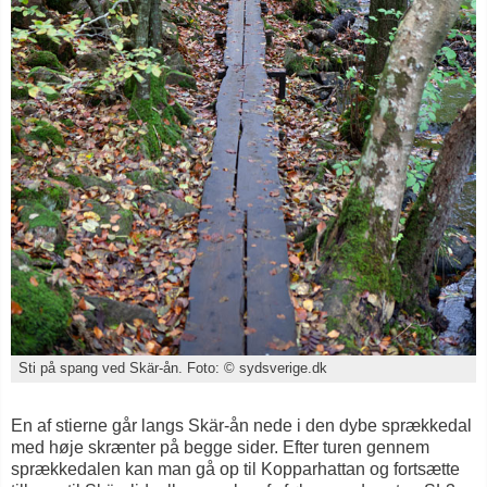
Sti på spang ved Skär-ån. Foto: © sydsverige.dk
En af stierne går langs Skär-ån nede i den dybe sprækkedal
med høje skrænter på begge sider. Efter turen gennem
sprækkedalen kan man gå op til Kopparhattan og fortsætte