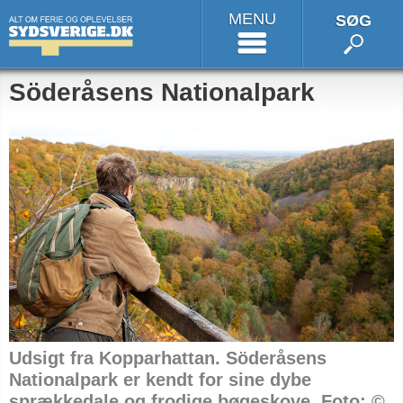
MENU
SØG
Söderåsens Nationalpark
Udsigt fra Kopparhattan. Söderåsens
Nationalpark er kendt for sine dybe
sprækkedale og frodige bøgeskove. Foto: ©