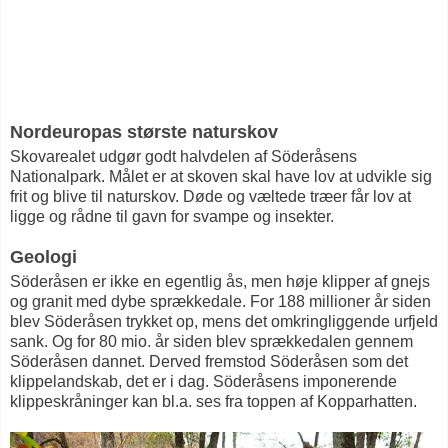
Nordeuropas største naturskov
Skovarealet udgør godt halvdelen af Söderåsens
Nationalpark. Målet er at skoven skal have lov at udvikle sig
frit og blive til naturskov. Døde og væltede træer får lov at
ligge og rådne til gavn for svampe og insekter.
Geologi
Söderåsen er ikke en egentlig ås, men høje klipper af gnejs
og granit med dybe sprækkedale. For 188 millioner år siden
blev Söderåsen trykket op, mens det omkringliggende urfjeld
sank. Og for 80 mio. år siden blev sprækkedalen gennem
Söderåsen dannet. Derved fremstod Söderåsen som det
klippelandskab, det er i dag. Söderåsens imponerende
klippeskråninger kan bl.a. ses fra toppen af Kopparhatten.