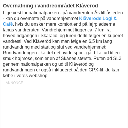
Overnatning i vandreområdet Klåveröd
Lige vest for nationalparken - på vandreruten Ås till åsleden
- kan du overnatte på vandrehjemmet
Klåveröds Logi &
Café
, hvis du ønsker mere komfort end på lejrpladserne
langs vandreruten. Vandrehjemmet ligger ca. 7 km fra
hovedindgangen i Skäralid, og turen dertil følger en kuperet
vandresti. Ved Klåveröd kan man følge en 6,5 km lang
rundvandring med start og slut ved vandrehjemmet:
Rundvandringen - kaldet det hvide spor - går bl.a. ud til en
smuk højmose, som er en af Skånes største. Ruten ad SL3
gennem nationalparken og ud til Klåveröd og
rundvandringen er også inkluderet på den GPX-fil, du kan
købe i vores webshop.