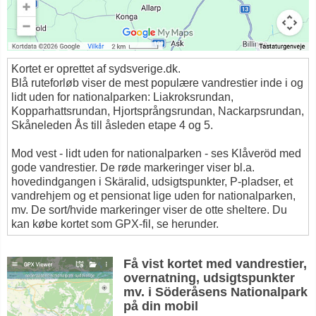
Kortet er oprettet af sydsverige.dk.
Blå ruteforløb viser de mest populære vandrestier inde i og
lidt uden for nationalparken: Liakroksrundan,
Kopparhattsrundan, Hjortsprångsrundan, Nackarpsrundan,
Skåneleden Ås till åsleden etape 4 og 5.
Mod vest - lidt uden for nationalparken - ses Klåveröd med
gode vandrestier. De røde markeringer viser bl.a.
hovedindgangen i Skäralid, udsigtspunkter, P-pladser, et
vandrehjem og et pensionat lige uden for nationalparken,
mv. De sort/hvide markeringer viser de otte sheltere. Du
kan købe kortet som GPX-fil, se herunder.
Få vist kortet med vandrestier,
overnatning, udsigtspunkter
mv. i Söderåsens Nationalpark
på din mobil