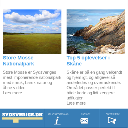
Store Mosse
Top 5 oplevelser i
Nationalpark
Skåne
Store Mosse er Sydsveriges
Skåne er på en gang velkendt
mest imponerende nationalpark
og hjemligt, og alligevel så
med smuk, barsk natur og
anderledes og overraskende.
åbne vidder.
Området passer perfekt til
Læs mere
både korte og lidt længere
udflugter
Læs mere
OM SYDSVERIGE.DK
KONTAKT
ANNONCØRER