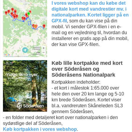
I vores webshop kan du købe det
digitale kort med vandrestier mv. i
nationalparken. Kortet ligger på en
GPX-fil
, som du kan vise på din
mobil. Vi sender GPX-filen i en e-
mail og en vejledning til, hvordan du
installerer en gratis app på din mobil,
der kan vise GPX-filen.
Køb lille kortpakke med kort
over Söderåsen og
Söderåsens Nationalpark
Kortpakken indeholder:
- et kort i målestok 1:65.000 over
hele den over 20 km lange og 5-10
km brede Söderåsen. Kortet viser
bl.a. vandreruten Skåneleden SL3
gennem Söderåsen,
- en folder med detaljeret kort over nationalparken i den
sydøstlige del af Söderåsen,
Køb kortpakken i vores webshop
.