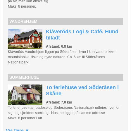
på alt, man kan ønske sig.
Maks. 8 personer.
VANDREHJEM
Klåveröds Logi & Café. Hund
tilladt
Afstand: 6,8 km
Klåveröds Vandrehjem ligger på Söderåsen, hvor I kan vandre, køre
mountainbike, fiske og nyde naturen. Ca. 6 km til Söderåsens
Nationalpark.
SOMMERHUSE
To feriehuse ved Söderåsen i
Skåne
Afstand: 7,0 km
To feriehuse nær badesø og Söderåsens Nationalpark udlejes hver for
sig - og sjældent samtidigt. Husene ligger på samme adresse.
Maks. 8 personer i alt.
Vis flere