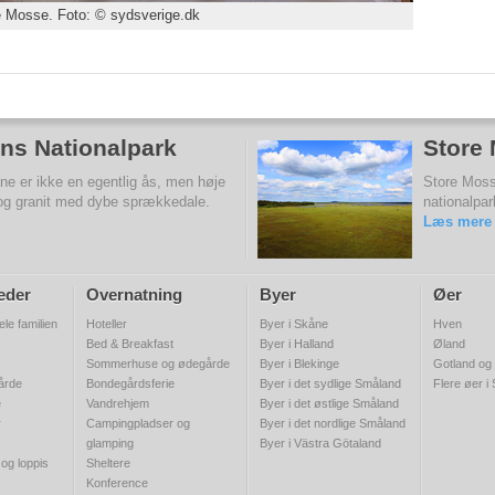
e Mosse. Foto: © sydsverige.dk
ns Nationalpark
Store
e er ikke en egentlig ås, men høje
Store Moss
 og granit med dybe sprækkedale.
nationalpa
Læs mere
eder
Overnatning
Byer
Øer
ele familien
Hoteller
Byer i Skåne
Hven
Bed & Breakfast
Byer i Halland
Øland
Sommerhuse og ødegårde
Byer i Blekinge
Gotland og
gårde
Bondegårdsferie
Byer i det sydlige Småland
Flere øer i
e
Vandrehjem
Byer i det østlige Småland
r
Campingpladser og
Byer i det nordlige Småland
glamping
Byer i Västra Götaland
 og loppis
Sheltere
Konference