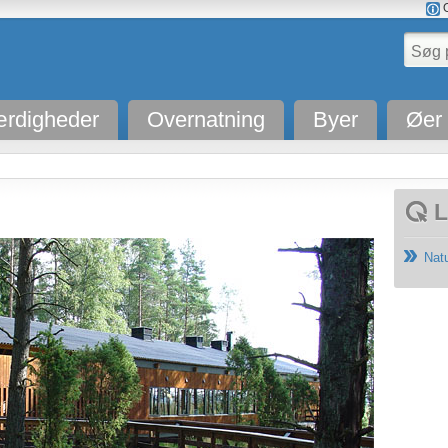
O
rdigheder
Overnatning
Byer
Øer
L
Nat