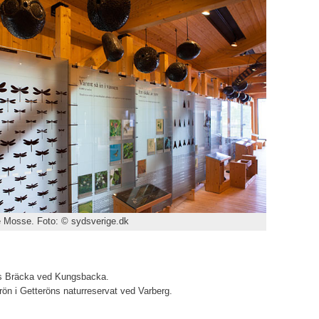
e Mosse. Foto: © sydsverige.dk
ås Bräcka ved Kungsbacka.
rön i Getteröns naturreservat ved Varberg.