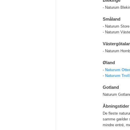
Blekinge
- Naturum Bleki
Småland
- Naturum Stor
- Naturum Väste
Västergötala
- Naturum Horn
Øland
-
Naturum Otte
-
Naturum Trol
Gotland
Naturum Gotland
Åbningstider
De fleste natur
samme gælder st
mindre entré, me