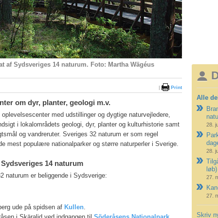
at af Sydsveriges 14 naturum. Foto: Martha Wägéus
D
|
Print
Alle de
ter om dyr, planter, geologi m.v.
Bran
 oplevelsescenter med udstillinger og dygtige naturvejledere,
nat
ndsigt i lokalområdets geologi, dyr, planter og kulturhistorie samt
28. j
ugtsmål og vandreruter. Sveriges 32 naturum er som regel
Park
dag
e mest populære nationalparker og større naturperler i Sverige.
28. j
Tilg
u Sydsveriges 14 naturum
løb)
32 naturum er beliggende i Sydsverige:
27. 
Kano
27. 
berg ude på spidsen af
Kullen
.
Skriv n
åsen i Skäralid ved indgangen til
Söderåsens Nationalpark
.