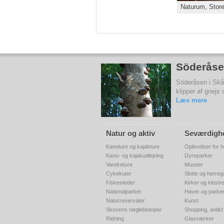
Naturum, Stor
Söderåse
Söderåsen i Skån
klipper af gnejs
Læs mere
Natur og aktiv
Seværdigh
Kanoture og kajakture
Oplevelser for h
Kano- og kajakudlejning
Dyreparker
Vandreture
Museer
Cykelruter
Slotte og herre
Fiskesteder
Kirker og klostr
Nationalparker
Haver og parke
Naturreservater
Kunst
Skovens nøglebiotoper
Shopping, antikt
Ridning
Glasværker