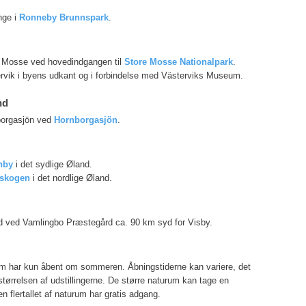
nge i
Ronneby Brunnspark
.
e Mosse ved hovedindgangen til
Store Mosse Nationalpark
.
rvik i byens udkant og i forbindelse med Västerviks Museum.
nd
borgasjön ved
Hornborgasjön
.
nby
i det sydlige Øland.
lskogen
i det nordlige Øland.
 ved Vamlingbo Præstegård ca. 90 km syd for Visby.
um har kun åbent om sommeren. Åbningstiderne kan variere, det
ørrelsen af udstillingerne. De større naturum kan tage en
n flertallet af naturum har gratis adgang.