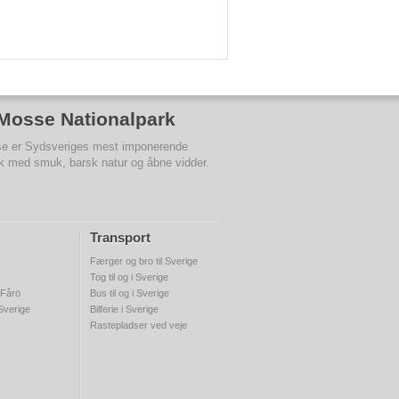
 Mosse Nationalpark
e er Sydsveriges mest imponerende
rk med smuk, barsk natur og åbne vidder.
Transport
Færger og bro til Sverige
Tog til og i Sverige
 Fårö
Bus til og i Sverige
 Sverige
Bilferie i Sverige
Rastepladser ved veje