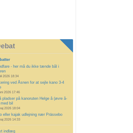
ebat
batter
dfare - her må du ikke tænde bål i
uren
uli 2026 18:34
ering ved Åsnen for at sejle kano 3-4
e
uni 2026 17:46
å pladser på kanoruten Helge å (øvre å-
 med bil
maj 2026 18:04
 eller kajak udlejning nær Prässebo
maj 2026 14:33
yt indlæg