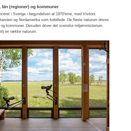
t, län (regioner) og kommuner
ceret i Sverige i begyndelsen af 1970'erne, med Visitors
itannien og Nordamerika som forbillede. De fleste naturum drives
r og kommuner. Desuden driver det svenske miljøministerium
et) en række naturum.