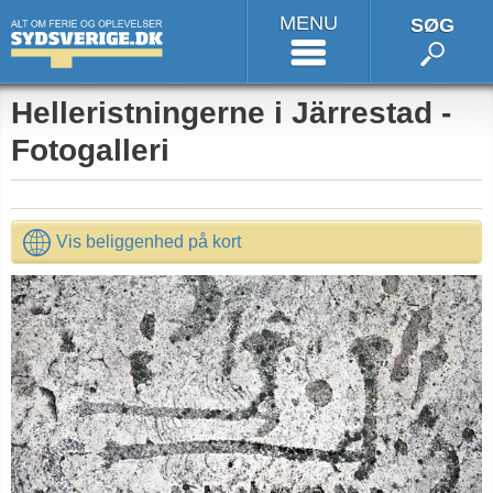
MENU
SØG
Helleristningerne i Järrestad -
Fotogalleri
Vis beliggenhed på kort