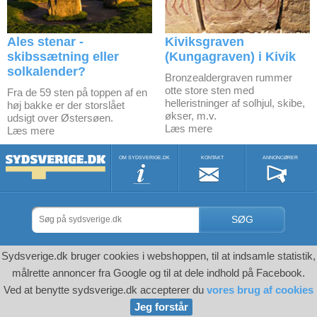
Ales stenar -
Kiviksgraven
skibssætning eller
(Kungagraven) i Kivik
solkalender?
Bronzealdergraven rummer
otte store sten med
Fra de 59 sten på toppen af en
helleristninger af solhjul, skibe,
høj bakke er der storslået
økser, m.v.
udsigt over Østersøen.
Læs mere
Læs mere
OM SYDSVERIGE.DK
KONTAKT
ANNONCØRER
SØG
Sydsverige.dk bruger cookies i webshoppen, til at indsamle statistik,
målrette annoncer fra Google og til at dele indhold på Facebook.
Ved at benytte sydsverige.dk accepterer du
vores brug af cookies
Jeg forstår