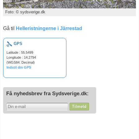
Foto: © sydsverige.dk
Gå til
Helleristningerne i Järrestad
GPS
Latitude : 55.5499
Longitude : 14.2794
(WGS84: Decimal)
Indstil din GPS
Få nyhedsbrev fra Sydsverige.dk:
Tilmeld