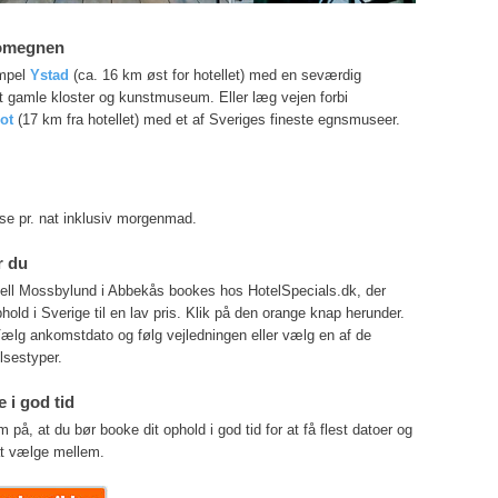
 omegnen
empel
Ystad
(ca. 16 km øst for hotellet) med en seværdig
 gamle kloster og kunstmuseum. Eller læg vejen forbi
ot
(17 km fra hotellet) med et af Sveriges fineste egnsmuseer.
lse pr. nat inklusiv morgenmad.
r du
ell Mossbylund i Abbekås bookes hos HotelSpecials.dk, der
phold i Sverige til en lav pris. Klik på den orange knap herunder.
Vælg ankomstdato og følg vejledningen eller vælg en af de
lsestyper.
 i god tid
, at du bør booke dit ophold i god tid for at få flest datoer og
t vælge mellem.