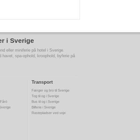
er i Sverige
d eller miniferie på hotel i Sverige.
d havet, spa-ophold, kroophold, byferie på
Transport
Færger og bro til Sverige
Tog til og i Sverige
 Fårö
Bus til og i Sverige
 Sverige
Bilferie i Sverige
Rastepladser ved veje