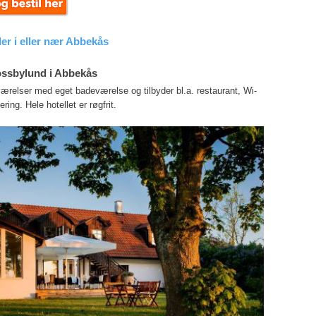
ler i eller nær Abbekås
ssbylund i Abbekås
værelser med eget badeværelse og tilbyder bl.a. restaurant, Wi-
ering. Hele hotellet er røgfrit.