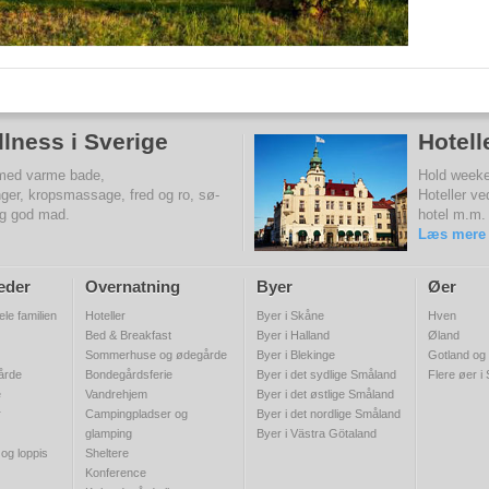
lness i Sverige
Hotell
 med varme bade,
Hold weeken
ger, kropsmassage, fred og ro, sø-
Hoteller ve
og god mad.
hotel m.m.
Læs mere
eder
Overnatning
Byer
Øer
ele familien
Hoteller
Byer i Skåne
Hven
Bed & Breakfast
Byer i Halland
Øland
Sommerhuse og ødegårde
Byer i Blekinge
Gotland og
gårde
Bondegårdsferie
Byer i det sydlige Småland
Flere øer i
e
Vandrehjem
Byer i det østlige Småland
r
Campingpladser og
Byer i det nordlige Småland
glamping
Byer i Västra Götaland
 og loppis
Sheltere
Konference