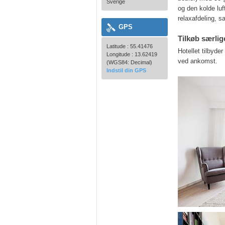
Sverige
og den kolde luf
relaxafdeling, 
GPS
Tilkøb særli
Latitude : 55.41476
Hotellet tilbyd
Longitude : 13.62419
ved ankomst.
(WGS84: Decimal)
Indstil din GPS