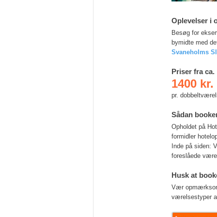
Oplevelser i
Besøg for eks
bymidte med det
Svaneholms Sl
Priser fra ca.
1400 kr.
pr. dobbeltvære
Sådan booke
Opholdet på Hot
formidler hotelo
Inde på siden: 
foreslåede være
Husk at booke
Vær opmærksom på
værelsestyper a