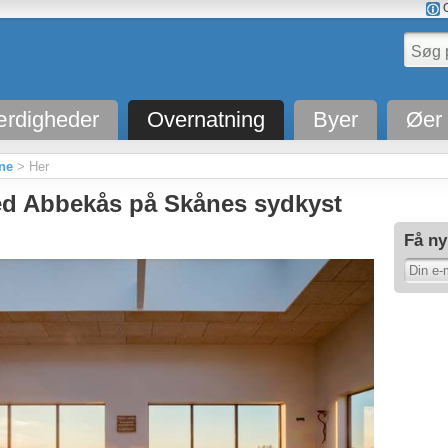
O
rdigheder
Overnatning
Byer
Øer
åne
> Her
ed Abbekås på Skånes sydkyst
Få ny