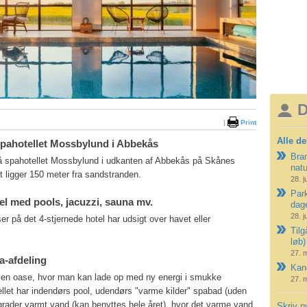
D
|
Print
Alle de
spahotellet Mossbylund i Abbekås
Bran
på spahotellet Mossbylund i udkanten af Abbekås på Skånes
nat
t ligger 150 meter fra sandstranden.
28. j
Park
tel med pools, jacuzzi, sauna mv.
dag
28. j
er på det 4-stjernede hotel har udsigt over havet eller
Tilg
løb)
27. 
a-afdeling
Kano
r en oase, hvor man kan lade op med ny energi i smukke
27. 
ellet har indendørs pool, udendørs "varme kilder" spabad (uden
grader varmt vand (kan benyttes hele året), hvor det varme vand
Skriv n