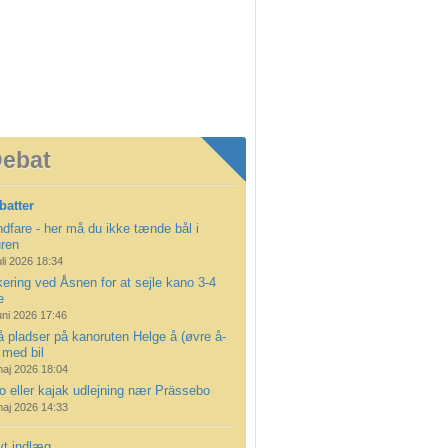
ebat
batter
dfare - her må du ikke tænde bål i
uren
uli 2026 18:34
ering ved Åsnen for at sejle kano 3-4
e
uni 2026 17:46
å pladser på kanoruten Helge å (øvre å-
 med bil
maj 2026 18:04
 eller kajak udlejning nær Prässebo
maj 2026 14:33
yt indlæg