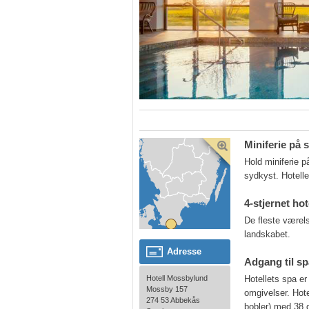
Miniferie på 
Hold miniferie 
sydkyst. Hotelle
4-stjernet ho
De fleste værels
landskabet.
Adresse
Adgang til sp
Hotell Mossbylund
Hotellets spa e
Mossby 157
omgivelser. Hot
274 53 Abbekås
bobler) med 38 