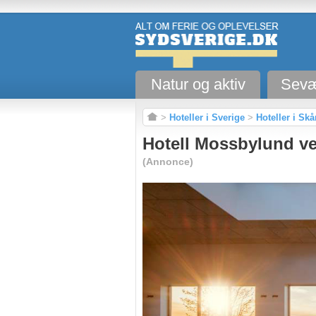
Natur og aktiv
Sevæ
>
Hoteller i Sverige
>
Hoteller i Sk
Hotell Mossbylund v
(Annonce)