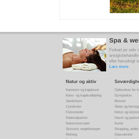
Spa & wel
Forkæl jer selv
ansigtsbehandlin
eller havudsigt 
Læs mere
Natur og aktiv
Seværdigh
Kanoture og kajakture
Oplevelser for h
Kano- og kajakudlejning
Dyreparker
Vandreture
Museer
Cykelruter
Slotte og herre
Fiskesteder
Kirker og klostr
Nationalparker
Haver og parke
Naturreservater
Kunst
Skovens nøglebiotoper
Shopping, antikt
Ridning
Glasværker