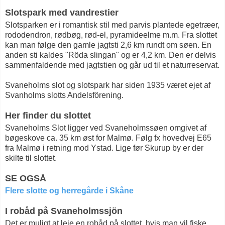
Slotspark med vandrestier
Slotsparken er i romantisk stil med parvis plantede egetræer,
rododendron, rødbøg, rød-el, pyramideelme m.m. Fra slottet
kan man følge den gamle jagtsti 2,6 km rundt om søen. En
anden sti kaldes "Röda slingan" og er 4,2 km. Den er delvis
sammenfaldende med jagtstien og går ud til et naturreservat.
Svaneholms slot og slotspark har siden 1935 været ejet af
Svanholms slotts Andelsförening.
Her finder du slottet
Svaneholms Slot ligger ved Svaneholmssøen omgivet af
bøgeskove ca. 35 km øst for Malmø. Følg fx hovedvej E65
fra Malmø i retning mod Ystad. Lige før Skurup by er der
skilte til slottet.
SE OGSÅ
Flere slotte og herregårde i Skåne
I robåd på Svaneholmssjön
Det er muligt at leje en robåd på slottet, hvis man vil fiske