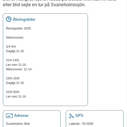
eller blot sejle en tur på Svaneholmssjön.
Åbningstider
Åbningstider 2026:
Slotsmuseet:
3/4-6/4:
Dagligt 11-16.
11/4-14/6:
Lør-søn 11-16.
Midsommer: 11-14.
15/6-16/8:
Dagligt 11-16.
22/8-30/9:
Lør-søn 11-16.
Adresse
GPS
Svaneholms Slott
Latitude : 55.5006