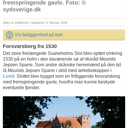
fremspringende gavle. Foto: ©
sydsverige.dk
Siden er publiceret / opdateret: 6. februar 2026
Vis beliggenhed på kort
Forsvarsborg fra 1530
Det store firelængede Svaneholms Slot blev opført omkring
1530 på en holm i den daværende sø af riksråd Mourids
Jepsen Sparre. Som andre skånske herremænd på den tid
lå Mourids Jepsen Sparre i strid med ærkebiskoppen i
Lund
. Slottet blev bygget som en fritliggende forsvarsborg
med fremspringende gavle, hvorfra man kunne beskyde
eventuelle fjender.