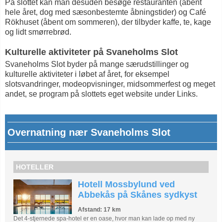
På slottet kan man desuden besøge restauranten (åbent
hele året, dog med sæsonbestemte åbningstider) og Café
Rökhuset (åbent om sommeren), der tilbyder kaffe, te, kage
og lidt smørrebrød.
Kulturelle aktiviteter på Svaneholms Slot
Svaneholms Slot byder på mange særudstillinger og
kulturelle aktiviteter i løbet af året, for eksempel
slotsvandringer, modeopvisninger, midsommerfest og meget
andet, se program på slottets eget website under Links.
Overnatning nær Svaneholms Slot
HOTELLER
Hotell Mossbylund ved
Abbekås på Skånes sydkyst
Afstand: 17 km
Det 4-stjernede spa-hotel er en oase, hvor man kan lade op med ny