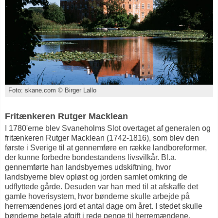
Foto: skane.com © Birger Lallo
Fritænkeren Rutger Macklean
I 1780'erne blev Svaneholms Slot overtaget af generalen og
fritænkeren Rutger Macklean (1742-1816), som blev den
første i Sverige til at gennemføre en række landboreformer,
der kunne forbedre bondestandens livsvilkår. Bl.a.
gennemførte han landsbyernes udskiftning, hvor
landsbyerne blev opløst og jorden samlet omkring de
udflyttede gårde. Desuden var han med til at afskaffe det
gamle hoverisystem, hvor bønderne skulle arbejde på
herremændenes jord et antal dage om året. I stedet skulle
bønderne betale afgift i rede penge til herremændene.