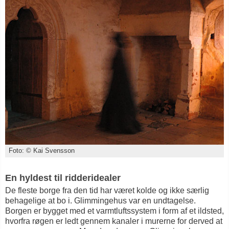
Foto: © Kai Svensson
En hyldest til ridderidealer
De fleste borge fra den tid har været kolde og ikke særlig
behagelige at bo i. Glimmingehus var en undtagelse.
Borgen er bygget med et varmtluftssystem i form af et ildsted,
hvorfra røgen er ledt gennem kanaler i murerne for derved at