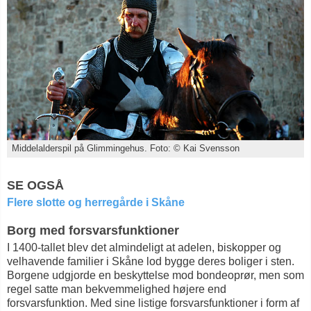
Middelalderspil på Glimmingehus. Foto: © Kai Svensson
SE OGSÅ
Flere slotte og herregårde i Skåne
Borg med forsvarsfunktioner
I 1400-tallet blev det almindeligt at adelen, biskopper og
velhavende familier i Skåne lod bygge deres boliger i sten.
Borgene udgjorde en beskyttelse mod bondeoprør, men som
regel satte man bekvemmelighed højere end
forsvarsfunktion. Med sine listige forsvarsfunktioner i form af