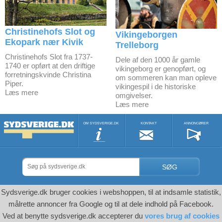
Christinehofs Slot og
Vikingeborgen
Ekopark nær Kivik
Trelleborg
Christinehofs Slot fra 1737-
Dele af den 1000 år gamle
1740 er opført at den driftige
vikingeborg er genopført, og
forretningskvinde Christina
om sommeren kan man opleve
Piper.
vikingespil i de historiske
Læs mere
omgivelser.
Læs mere
OM SYDSVERIGE.DK
KONTAKT
ANNONCØRER
SØG
Sydsverige.dk bruger cookies i webshoppen, til at indsamle statistik,
målrette annoncer fra Google og til at dele indhold på Facebook.
Ved at benytte sydsverige.dk accepterer du
vores brug af cookies