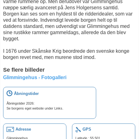
varme rummene op. Men derudover var Glimmingehus
næppe særlig avanceret på Jens Holgersens samtid.
Borgen kan ses som en hyldest til de ridderidealer, som var
ved at forsvinde. Indvendigt levede borgen helt op til
datidens standard, men udvendigt var Glimmingehus med
sine rustikke rammer gammeldags, allerede da den blev
bygget.
I 1676 under Skånske Krig beordrede den svenske konge
borgen revet med, men murene stod imod.
Se flere billeder
Glimmingehus - Fotogalleri
Åbningstider
Åbningstider 2026:
Se borgens eget website under Links.
Adresse
GPS
Glimmingehus
Latitude : 55.501