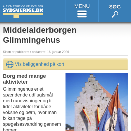
MENU
SØG
Middelalderborgen
Glimmingehus
Siden er publiceret / opdateret: 16. januar 2026
Vis beliggenhed på kort
Borg med mange
aktiviteter
Glimmingehus er et
spændende udflugtsmål
med rundvisninger og til
tider aktiviteter for både
voksne og børn, hvor man
fx kan tage på
spøgelsesvandring gennem
borgen.