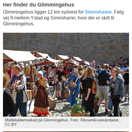
Her finder du Glimmingehus
Glimmingehus ligger 12 km sydvest for
Simrishamn
. Følg
vej 9 mellem Ystad og Simrishamn, hvor der er skilt til
Glimmingehus.
Middelaldermarked på Glimmingehus. Foto: Riksantikvarieämbetet.,
CC-BY