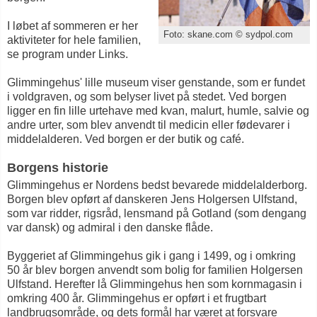
I løbet af sommeren er her
Foto: skane.com © sydpol.com
aktiviteter for hele familien,
se program under Links.
Glimmingehus' lille museum viser genstande, som er fundet
i voldgraven, og som belyser livet på stedet. Ved borgen
ligger en fin lille urtehave med kvan, malurt, humle, salvie og
andre urter, som blev anvendt til medicin eller fødevarer i
middelalderen. Ved borgen er der butik og café.
Borgens historie
Glimmingehus er Nordens bedst bevarede middelalderborg.
Borgen blev opført af danskeren Jens Holgersen Ulfstand,
som var ridder, rigsråd, lensmand på Gotland (som dengang
var dansk) og admiral i den danske flåde.
Byggeriet af Glimmingehus gik i gang i 1499, og i omkring
50 år blev borgen anvendt som bolig for familien Holgersen
Ulfstand. Herefter lå Glimmingehus hen som kornmagasin i
omkring 400 år. Glimmingehus er opført i et frugtbart
landbrugsområde, og dets formål har været at forsvare