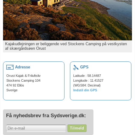
Kajakudlejningen er beliggende ved Stockens Camping på vestkysten
af skærgårdsøen Orust
Adresse
GPS
Orust Kajak & Friluftsliv
Latitude : 58.14487
Stockens Camping 104
Longitude : 11.41527
474 92 Ellös
(WGS84: Decimal)
Sverige
Indstil din GPS
Få nyhedsbrev fra Sydsverige.dk:
Tilmeld