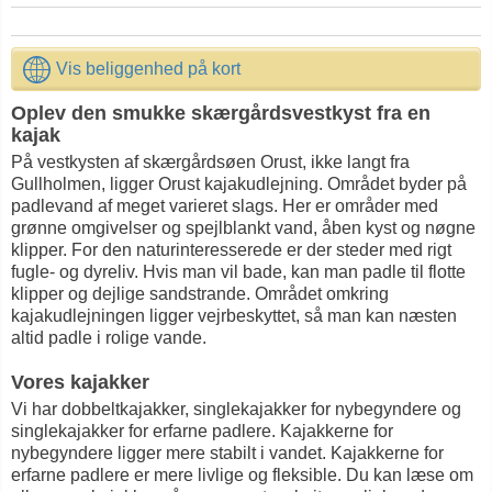
Vis beliggenhed på kort
Oplev den smukke skærgårdsvestkyst fra en
kajak
På vestkysten af skærgårdsøen Orust, ikke langt fra
Gullholmen, ligger Orust kajakudlejning. Området byder på
padlevand af meget varieret slags. Her er områder med
grønne omgivelser og spejlblankt vand, åben kyst og nøgne
klipper. For den naturinteresserede er der steder med rigt
fugle- og dyreliv. Hvis man vil bade, kan man padle til flotte
klipper og dejlige sandstrande. Området omkring
kajakudlejningen ligger vejrbeskyttet, så man kan næsten
altid padle i rolige vande.
Vores kajakker
Vi har dobbeltkajakker, singlekajakker for nybegyndere og
singlekajakker for erfarne padlere. Kajakkerne for
nybegyndere ligger mere stabilt i vandet. Kajakkerne for
erfarne padlere er mere livlige og fleksible. Du kan læse om