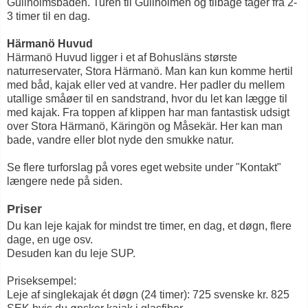
Gullholmsbaden. Turen til Gullholmen og tilbage tager fra 2-
3 timer til en dag.
Härmanö Huvud
Härmanö Huvud ligger i et af Bohusläns største
naturreservater, Stora Härmanö. Man kan kun komme hertil
med båd, kajak eller ved at vandre. Her padler du mellem
utallige småøer til en sandstrand, hvor du let kan lægge til
med kajak. Fra toppen af klippen har man fantastisk udsigt
over Stora Härmanö, Käringön og Måsekär. Her kan man
bade, vandre eller blot nyde den smukke natur.
Se flere turforslag på vores eget website under "Kontakt"
længere nede på siden.
Priser
Du kan leje kajak for mindst tre timer, en dag, et døgn, flere
dage, en uge osv.
Desuden kan du leje SUP.
Priseksempel:
Leje af singlekajak ét døgn (24 timer): 725 svenske kr. 825