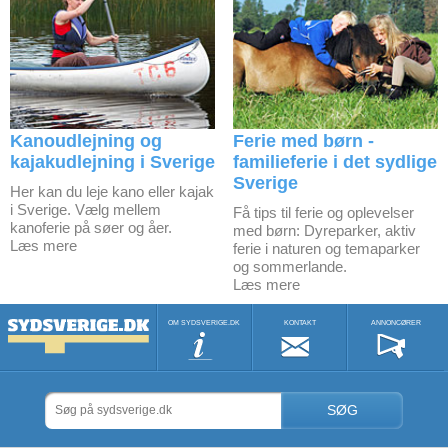
Kanoudlejning og
Ferie med børn -
kajakudlejning i Sverige
familieferie i det sydlige
Sverige
Her kan du leje kano eller kajak
i Sverige. Vælg mellem
Få tips til ferie og oplevelser
kanoferie på søer og åer.
med børn: Dyreparker, aktiv
Læs mere
ferie i naturen og temaparker
og sommerlande.
Læs mere
OM SYDSVERIGE.DK
KONTAKT
ANNONCØRER
SØG