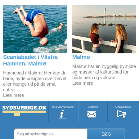
Scaniabadet i Västra
Malmø
Hamnen, Malmø
Malmø har en hyggelig bymidte
og masser af kulturtilbud for
Havnebad i Malmø: Her kan du
både børn og voksne
bade, nyde udsigten over havet
Læs mere
eller hænge ud på de små
caféer.
Læs mere
OM SYDSVERIGE.DK
KONTAKT
ANNONCØRER
SØG