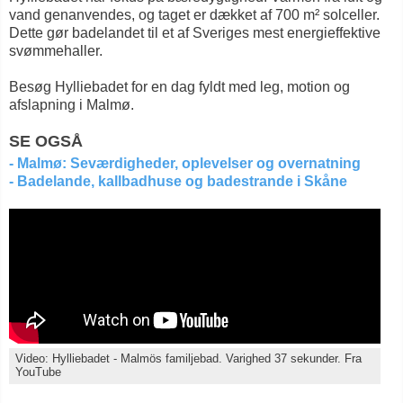
vand genanvendes, og taget er dækket af 700 m² solceller.
Dette gør badelandet til et af Sveriges mest energieffektive
svømmehaller.
Besøg Hylliebadet for en dag fyldt med leg, motion og
afslapning i Malmø.
SE OGSÅ
- Malmø: Seværdigheder, oplevelser og overnatning
- Badelande, kallbadhuse og badestrande i Skåne
Video: Hylliebadet - Malmös familjebad. Varighed 37 sekunder. Fra
YouTube