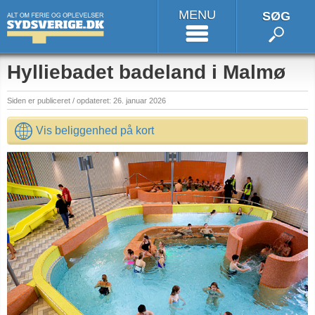
MENU
SØG
Hylliebadet badeland i Malmø
Siden er publiceret / opdateret: 26. januar 2026
Vis beliggenhed på kort