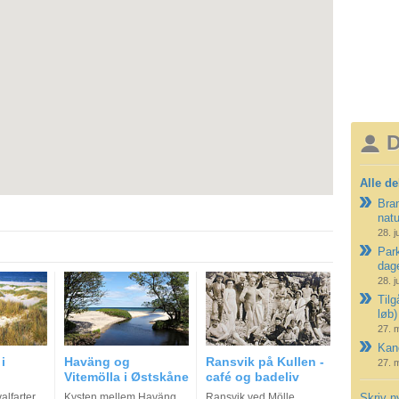
D
Alle de
Bran
nat
28. j
Park
dag
28. j
Tilg
løb)
27. 
Kano
i
Haväng og
Ransvik på Kullen -
27. 
Vitemölla i Østskåne
café og badeliv
lfarter
Kysten mellem Haväng
Ransvik ved Mölle
Skriv n