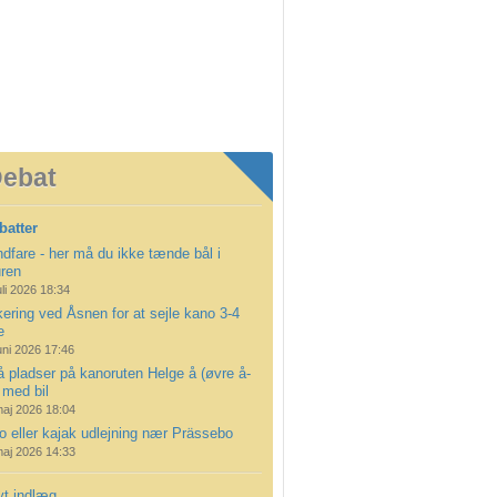
ebat
batter
dfare - her må du ikke tænde bål i
uren
uli 2026 18:34
ering ved Åsnen for at sejle kano 3-4
e
uni 2026 17:46
å pladser på kanoruten Helge å (øvre å-
 med bil
maj 2026 18:04
 eller kajak udlejning nær Prässebo
maj 2026 14:33
yt indlæg