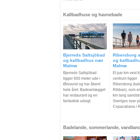
Kallbadhuse og havnebade
Bjerreds Saltsjöbad
Ribersborg 
og kallbadhus nær
og kallbadhu
Malmø
Malmø
Bjerreds Saltsjöbad
Et par km vest 
ligger 600 meter ude i
centrum ligger
Øresund og har åbent
Ribersborg (kal
hele året. Badeanlægget
Ribban), som er
har restaurant og en
km lang sandst
fantastisk udsigt.
Sveriges svar p
Copacabana i R
Badelande, sommerlande, vandlan