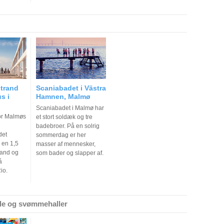
strand
Scaniabadet i Västra
s i
Hamnen, Malmø
Scaniabadet i Malmø har
for Malmøs
et stort soldæk og tre
badebroer. På en solrig
det
sommerdag er her
 en 1,5
masser af mennesker,
rand og
som bader og slapper af.
å
io.
de og svømmehaller