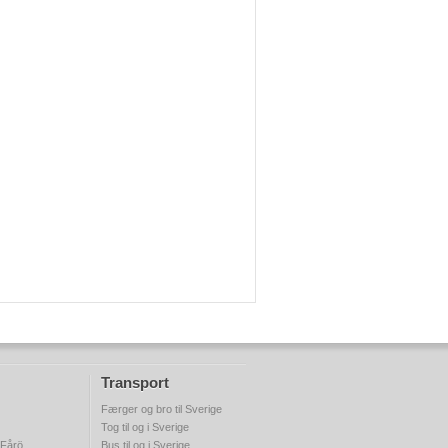
Transport
Færger og bro til Sverige
Tog til og i Sverige
 Fårö
Bus til og i Sverige