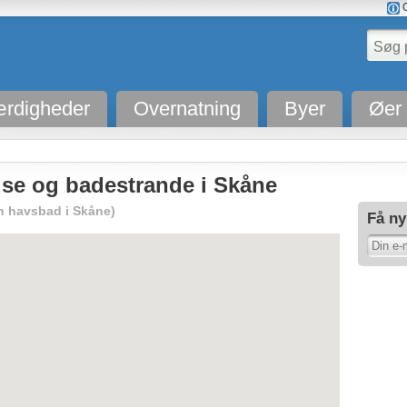
O
rdigheder
Overnatning
Byer
Øer
se og badestrande i Skåne
h havsbad i Skåne)
Få ny