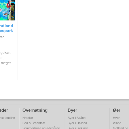
andland
sespark
ved
,
gokart-
ge,
 meget
eder
Overnatning
Byer
Øer
ele familien
Hoteller
Byer i Skåne
Hven
Bed & Breakfast
Byer i Halland
Øland
Sommerhuse og ødegårde
Byer i Blekinge
Gotland og