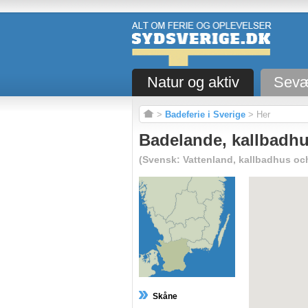
Natur og aktiv
Sevæ
>
Badeferie i Sverige
> Her
Badelande, kallbadhu
(Svensk: Vattenland, kallbadhus oc
Skåne