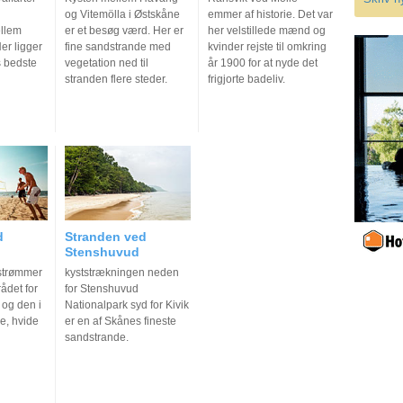
og Vitemölla i Østskåne
emmer af historie. Det var
llem
er et besøg værd. Her er
her velstillede mænd og
er ligger
fine sandstrande med
kvinder rejste til omkring
s bedste
vegetation ned til
år 1900 for at nyde det
stranden flere steder.
frigjorte badeliv.
d
Stranden ved
Stenshuvud
strømmer
kyststrækningen neden
ådet for
for Stenshuvud
 og den i
Nationalpark syd for Kivik
e, hvide
er en af Skånes fineste
sandstrande.