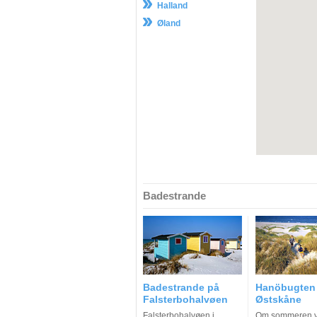
Halland
Øland
Badestrande
Badestrande på
Hanöbugten 
Falsterbohalvøen
Østskåne
Falsterbohalvøen i
Om sommeren va