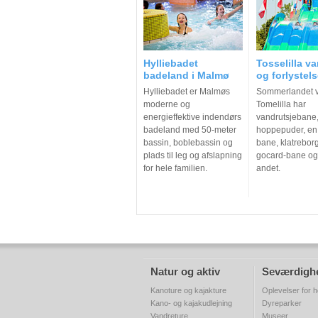
Hylliebadet
Tosselilla v
badeland i Malmø
og forlystel
Hylliebadet er Malmøs
Sommerlandet 
moderne og
Tomelilla har
energieffektive indendørs
vandrutsjebane
badeland med 50-meter
hoppepuder, en 
bassin, boblebassin og
bane, klatrebor
plads til leg og afslapning
gocard-bane og
for hele familien.
andet.
Natur og aktiv
Seværdigh
Kanoture og kajakture
Oplevelser for h
Kano- og kajakudlejning
Dyreparker
Vandreture
Museer