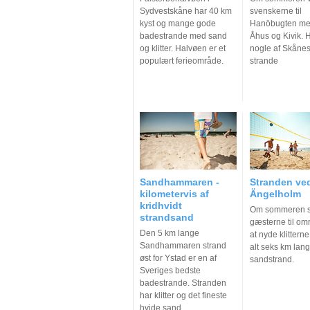
Sydvestskåne har 40 km
svenskerne til
kyst og mange gode
Hanöbugten me
badestrande med sand
Åhus og Kivik. H
og klitter. Halvøen er et
nogle af Skåne
populært ferieområde.
strande
Sandhammaren -
Stranden ve
kilometervis af
Ängelholm
kridhvidt
Om sommeren 
strandsand
gæsterne til omr
Den 5 km lange
at nyde klitterne
Sandhammaren strand
alt seks km lang
øst for Ystad er en af
sandstrand.
Sveriges bedste
badestrande. Stranden
har klitter og det fineste
hvide sand.