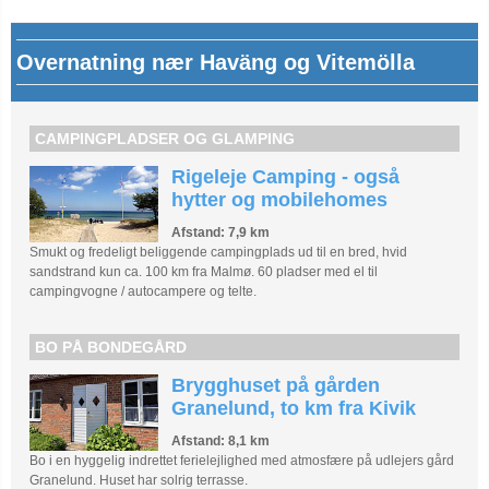
Overnatning nær Haväng og Vitemölla
CAMPINGPLADSER OG GLAMPING
Rigeleje Camping - også
hytter og mobilehomes
Afstand: 7,9 km
Smukt og fredeligt beliggende campingplads ud til en bred, hvid
sandstrand kun ca. 100 km fra Malmø. 60 pladser med el til
campingvogne / autocampere og telte.
BO PÅ BONDEGÅRD
Brygghuset på gården
Granelund, to km fra Kivik
Afstand: 8,1 km
Bo i en hyggelig indrettet ferielejlighed med atmosfære på udlejers gård
Granelund. Huset har solrig terrasse.