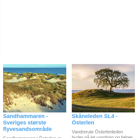
Sandhammaren -
Skåneleden SL4 -
Sveriges største
Österlen
flyvesandsområde
Vandrerute Österlenleden
byder på let vandring og følger