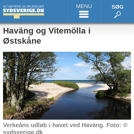
MENU
SØG
Haväng og Vitemölla i
Østskåne
Verkeåns udløb i havet ved Haväng. Foto: ©
sydsverige.dk