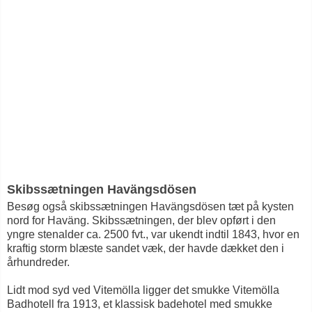
Skibssætningen Havängsdösen
Besøg også skibssætningen Havängsdösen tæt på kysten
nord for Haväng. Skibssætningen, der blev opført i den
yngre stenalder ca. 2500 fvt., var ukendt indtil 1843, hvor en
kraftig storm blæste sandet væk, der havde dækket den i
århundreder.
Lidt mod syd ved Vitemölla ligger det smukke Vitemölla
Badhotell fra 1913, et klassisk badehotel med smukke