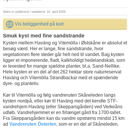
Siden er publiceret / opdateret: 16. april 2026
Vis beliggenhed på kort
Smuk kyst med fine sandstrande
Kysten mellem Haväng og Vitemölla i Østskåne er absolut et
besøg værd. Her er lange, fine sandstrande, hvor
vegetationen flere steder går helt ned til vandet. Bag kysten
ligger et imponerende, fladt, kalkholdigt hedelandskab, som
er levested for mange sjældne planter, bl.a. Sand-Nellike.
Hele kysten er en del af det 262 hektar store naturreservat
Haväng och Vitemölla Strandbackar med et spændende
dyre- og planteliv.
Kør til Vitemölla og følg vandreruten Skåneleden langs
kysten nordpå, eller kør til Haväng med det kendte STF-
vandrehjem Haväng (eller Skepparsgården) ved Verkeåns
udløb. Vandrehjemmet er en firlænget gård fra 1700-tallet.
Fra Skepparsgården kan du vandre opstrøms mindst 15 km
ad
Vandreruten Österlen
, som er en del af Skåneleden.