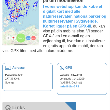
på din mobiltelefon
I vores webshop kan du købe et
digitalt kort med alle
naturreservater, nationalparker og
kulturreservater i Sydsverige.
Kortet ligger på en GPX-fil
, du kan
vise på din mobiltelefon. Vi sender
GPX-filen i en e-mail og en
vejledning til, hvordan du installerer
en gratis app på din mobil, der kan
vise GPX-filen med alle naturområderne.
Adresse
GPS
Havängsvägen
Latitude : 55.72448
277 37 Kivik
Longitude : 14.19209
Sverige
(WGS84: Decimal)
Indstil din GPS
Links