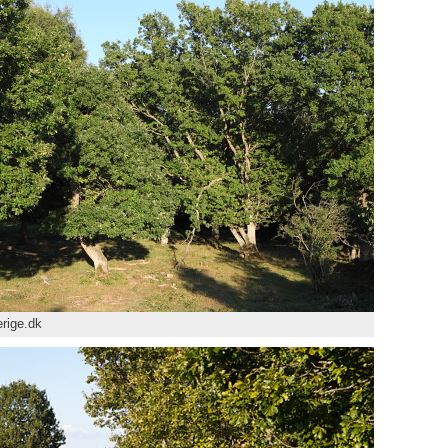
rige.dk