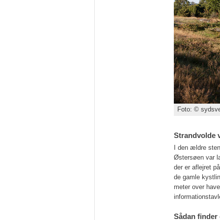
Foto: © sydsve
Strandvolde v
I den ældre sten
Østersøen var la
der er aflejret 
de gamle kystlin
meter over have
informationstavle
Sådan finder