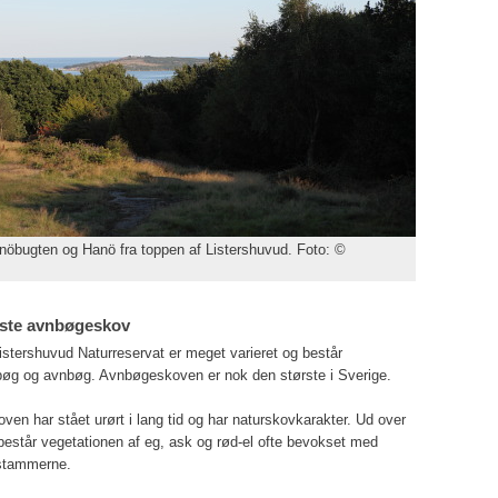
nöbugten og Hanö fra toppen af Listershuvud. Foto: ©
rste avnbøgeskov
istershuvud Naturreservat er meget varieret og består
bøg og avnbøg. Avnbøgeskoven er nok den største i Sverige.
oven har stået urørt i lang tid og har naturskovkarakter. Ud over
estår vegetationen af eg, ask og rød-el ofte bevokset med
stammerne.