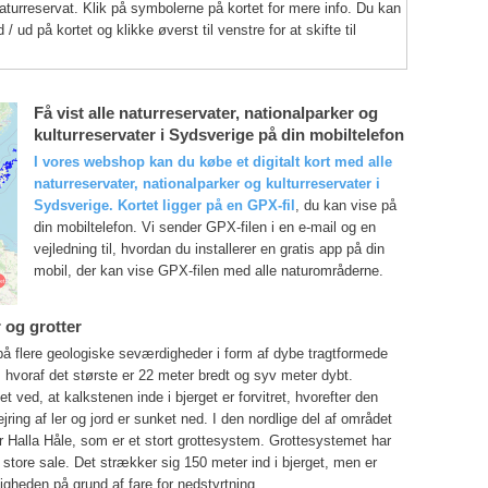
turreservat. Klik på symbolerne på kortet for mere info. Du kan
 ud på kortet og klikke øverst til venstre for at skifte til
Få vist alle naturreservater, nationalparker og
kulturreservater i Sydsverige på din mobiltelefon
I vores webshop kan du købe et digitalt kort med alle
naturreservater, nationalparker og kulturreservater i
Sydsverige. Kortet ligger på en GPX-fil
, du kan vise på
din mobiltelefon. Vi sender GPX-filen i en e-mail og en
vejledning til, hvordan du installerer en gratis app på din
mobil, der kan vise GPX-filen med alle naturområderne.
 og grotter
å flere geologiske seværdigheder i form af dybe tragtformede
t, hvoraf det største er 22 meter bredt og syv meter dybt.
t ved, at kalkstenen inde i bjerget er forvitret, hvorefter den
ejring af ler og jord er sunket ned. I den nordlige del af området
r Halla Håle, som er et stort grottesystem. Grottesystemet har
store sale. Det strækker sig 150 meter ind i bjerget, men er
tligheden på grund af fare for nedstyrtning.