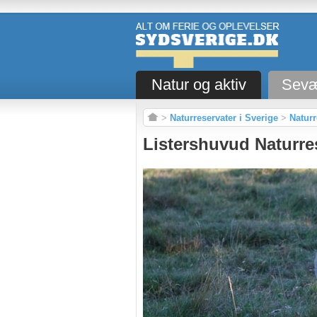
Natur og aktiv
Sevæ
>
Naturreservater i Sverige
>
Naturr
Listershuvud Naturre