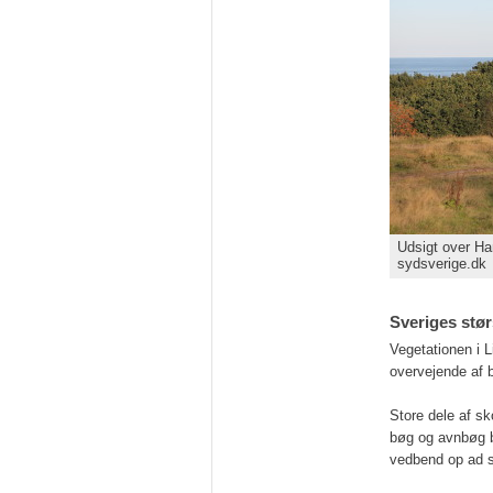
Udsigt over Ha
sydsverige.dk
Sveriges stø
Vegetationen i L
overvejende af 
Store dele af sk
bøg og avnbøg b
vedbend op ad 