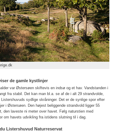
rige.dk
iser de gamle kystlinjer
alder var Østersøen skiftevis en indsø og et hav. Vandstanden i
ngt fra stabil. Det kan man bl.a. se af de i alt 29 strandvolde,
på Listershuvuds sydlige skråninger. Det er de synlige spor efter
jer i Østersøen. Den højest beliggende strandvold ligger 55
t, den laveste ni meter over havet. Følg naturstien med
r om havets udvikling fra istidens slutning til i dag.
 du Listershuvud Naturreservat