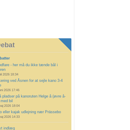
ebat
batter
dfare - her må du ikke tænde bål i
uren
uli 2026 18:34
ering ved Åsnen for at sejle kano 3-4
e
uni 2026 17:46
å pladser på kanoruten Helge å (øvre å-
 med bil
maj 2026 18:04
 eller kajak udlejning nær Prässebo
maj 2026 14:33
yt indlæg