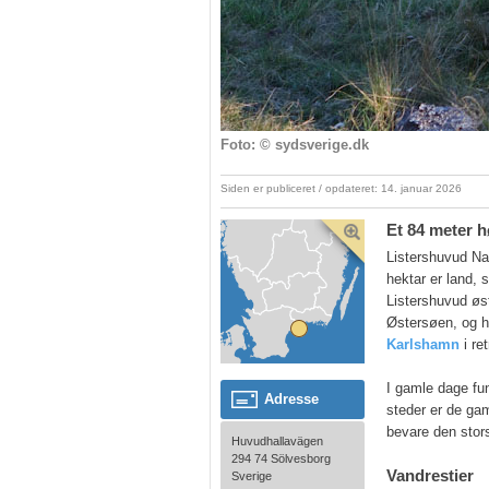
Foto: © sydsverige.dk
Siden er publiceret / opdateret: 14. januar 2026
Et 84 meter h
Listershuvud Na
hektar er land, 
Listershuvud øst
Østersøen, og h
Karlshamn
i re
I gamle dage fu
Adresse
steder er de ga
bevare den stor
Huvudhallavägen
294 74 Sölvesborg
Vandrestier
Sverige