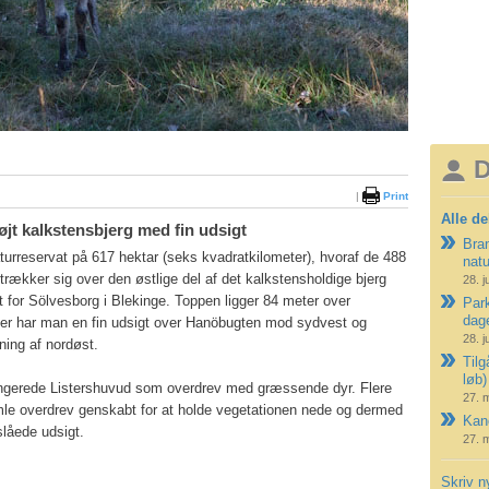
D
|
Print
Alle de
øjt kalkstensbjerg med fin udsigt
Bran
turreservat på 617 hektar (seks kvadratkilometer), hvoraf de 488
nat
strækker sig over den østlige del af det kalkstensholdige bjerg
28. j
 for Sölvesborg i Blekinge. Toppen ligger 84 meter over
Park
dag
er har man en fin udsigt over Hanöbugten mod sydvest og
28. j
tning af nordøst.
Tilg
løb)
ngerede Listershuvud som overdrev med græssende dyr. Flere
27. 
mle overdrev genskabt for at holde vegetationen nede og dermed
Kano
slåede udsigt.
27. 
Skriv n