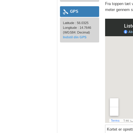
Fra toppen tæt v
meter gennem sk
GPS
Latitude : 56.0325
Longitude : 14.7646
(WGS84: Decimal)
Indstil din GPS
Kortet er opret