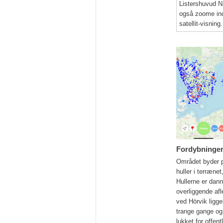
Listershuvud Na
også zoome ind /
satellit-visning.
Fordybninger
Området byder p
huller i terræne
Hullerne er danne
overliggende afl
ved Hörvik ligge
trange gange og 
lukket for offen