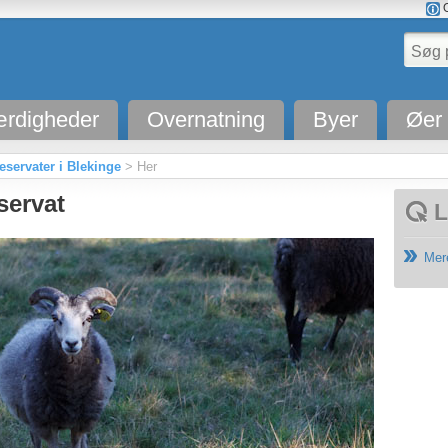
O
rdigheder
Overnatning
Byer
Øer
eservater i Blekinge
> Her
servat
L
Mer