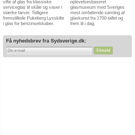
vifte af glas fra klassiske
oplevelsesbaseret
serviceglas til skåle og vaser i
glasmuseum med Sveriges
stærke farver. Tidligere
mest omfattende samling af
fremstillede Pukeberg Lysskilte
glaskunst fra 1700-tallet og
i glas for benzinselskaber.
frem til i dag.
Få nyhedsbrev fra Sydsverige.dk:
Tilmeld