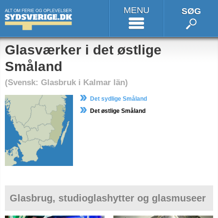
MENU
SØG
Glasværker i det østlige
Småland
(Svensk: Glasbruk i Kalmar län)
Det sydlige Småland
Det østlige Småland
Glasbrug, studioglashytter og glasmuseer