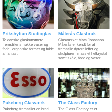
Erikshyttan Studioglas
Målerås Glasbruk
To danske glaskunstnere
Glasværket Mats Jonasson
fremstiller smukke vaser og
Målerås er kendt for at
fade i organiske former og fulde
fremstille dyrerelieffer og
af fantasi.
skulpturer i massivt helkrystal
samt skåle, fade og vaser.
Pukeberg Glasværk
The Glass Factory
Pukeberg fremstiller en bred
The Glass Factory er et