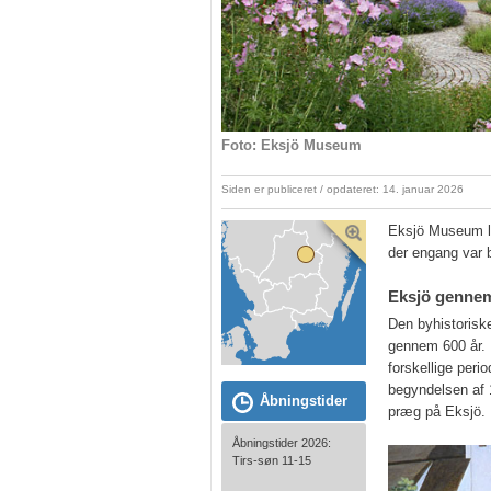
Foto: Eksjö Museum
Siden er publiceret / opdateret: 14. januar 2026
Eksjö Museum lig
der engang var b
Eksjö genne
Den byhistoriske
gennem 600 år. 
forskellige peri
begyndelsen af 1
Åbningstider
præg på Eksjö.
Åbningstider 2026:
Tirs-søn 11-15