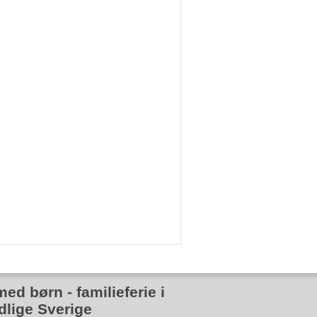
med børn - familieferie i
dlige Sverige