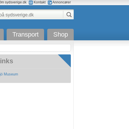
m sydsverige.dk
Kontakt
Annoncører
Transport
Shop
inks
jö Museum