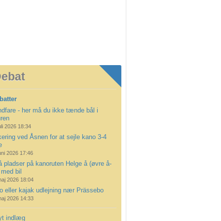
ebat
batter
dfare - her må du ikke tænde bål i
uren
uli 2026 18:34
ering ved Åsnen for at sejle kano 3-4
e
uni 2026 17:46
å pladser på kanoruten Helge å (øvre å-
 med bil
maj 2026 18:04
 eller kajak udlejning nær Prässebo
maj 2026 14:33
yt indlæg