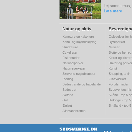
Lej sommerhus, ø
Læs mere
Natur og aktiv
Seværdigh
Kanoture og kajakture
Oplevelser for h
Kano- og kajakudlejning
Dyreparker
Vandreture
Museer
Cykelruter
Slotte og herre
Fiskesteder
Kirker og klostr
Nationalparker
Haver og parke
Naturreservater
Kunst
Skovens nøglebiotoper
Shopping, antikt
Ridning
Glasværker
Badestrande og badelande
Fortidsminder
Badesøer
Sydsveriges his
Skiferie
Skåne - top 5 op
Golf
Blekinge - top 5
Elgjagt
Småland - top 5
Allemandsretten