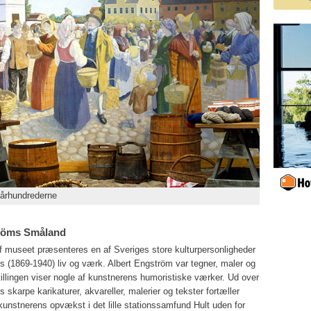
århundrederne
tröms Småland
af museet præsenteres en af Sveriges store kulturpersonligheder
s (1869-1940) liv og værk. Albert Engström var tegner, maler og
stillingen viser nogle af kunstnerens humoristiske værker. Ud over
 skarpe karikaturer, akvareller, malerier og tekster fortæller
kunstnerens opvækst i det lille stationssamfund Hult uden for