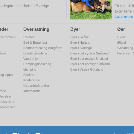
degård eller hytte i Sverige
Få tips til
aktiv feri
Læs mere
eder
Overnatning
Byer
Øer
ele familien
Hoteller
Byer i Skåne
Hven
Bed & Breakfast
Byer i Halland
Øland
Sommerhuse og ødegårde
Byer i Blekinge
Gotland og
gårde
Bondegårdsferie
Byer i det sydlige Småland
Flere øer i
e
Vandrehjem
Byer i det østlige Småland
r
Campingpladser og
Byer i det nordlige Småland
glamping
Byer i Västra Götaland
 og loppis
Sheltere
Konference
Køb ødegård eller
torie
sommerhus
levelser
 oplevelser
 oplevelser