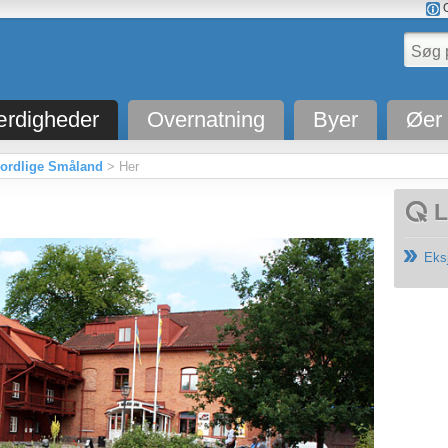
O
rdigheder
Overnatning
Byer
Øer
nordlige Småland
> Her
L
Eks