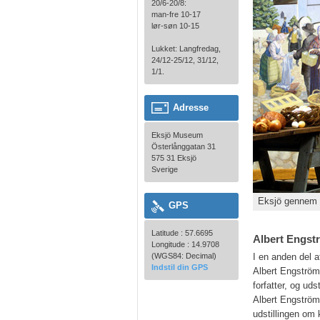
20/6-20/8:
man-fre 10-17
lør-søn 10-15
Lukket: Langfredag,
24/12-25/12, 31/12,
1/1.
Adresse
Eksjö Museum
Österlånggatan 31
575 31 Eksjö
Sverige
Eksjö gennem 
GPS
Latitude : 57.6695
Albert Engs
Longitude : 14.9708
(WGS84: Decimal)
I en anden del 
Indstil din GPS
Albert Engström
forfatter, og ud
Albert Engströms
udstillingen om 