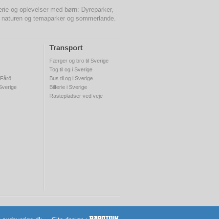
 ferie og oplevelser med børn: Dyreparker,
e i naturen og temaparker og sommerlande.
Transport
Færger og bro til Sverige
Tog til og i Sverige
 Fårö
Bus til og i Sverige
 Sverige
Bilferie i Sverige
Rastepladser ved veje