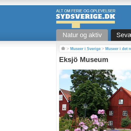
Natur og aktiv
Sevæ
>
Museer i Sverige
>
Museer i det 
Eksjö Museum