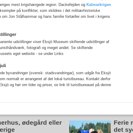
veriges mest krigshærgede region. Dackefejden og
Kalmarkrigen
ksempler på konflikter, som skildres i det militærhistoriske
om Jon Stålhammar og hans familie fortæller om livet i krigens
tillinger
nente udstillinger viser Eksjö Museum skiftende udstillinger af
unsthåndværk, fotografi og meget andet. Se skiftende
museets eget website - se under Links
uli
idede byvandringer (svensk: stadsvandringar), som udgår fra Eksjö
 normalt er arrangeret af det lokal turistbureau. Kontakt derfor
Eksjö og hør om tider og priser, se link til turistbureauet på denne
erhus, ødegård eller
Ferie 
verige
det sy