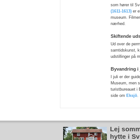
som hører til S
(1611-1613)
er e
museum. Filmen 
nærhed.
Skiftende uds
Ud over de perma
samtidskunst, k
udstillinger på 
Byvandring i j
I juli er der gu
Museum, men som
turistbureauet i 
side om
Eksjö
.
Lej somm
hytte i S