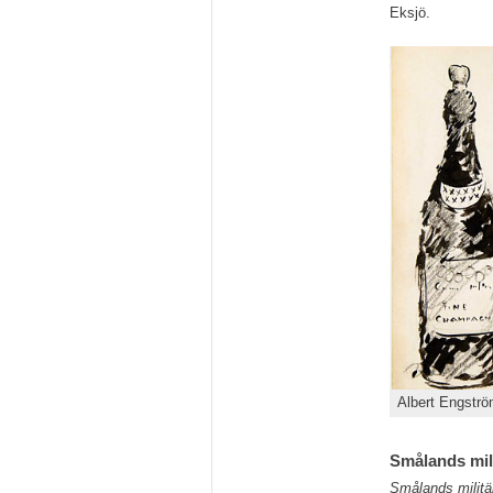
Eksjö.
Albert Engström
Smålands mil
Smålands milit