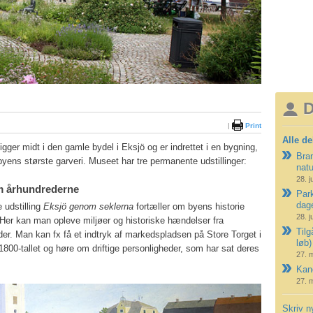
D
|
Print
Alle de
ger midt i den gamle bydel i Eksjö og er indrettet i en bygning,
Bran
yens største garveri. Museet har tre permanente udstillinger:
nat
28. j
m århundrederne
Park
dag
 udstilling
Eksjö genom seklerna
fortæller om byens historie
28. j
Her kan man opleve miljøer og historiske hændelser fra
Tilg
oder. Man kan fx få et indtryk af markedspladsen på Store Torget i
løb)
800-tallet og høre om driftige personligheder, som har sat deres
27. 
Kano
27. 
Skriv n