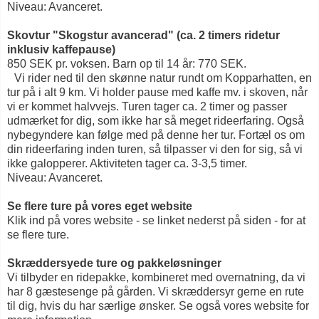
Niveau: Avanceret.
Skovtur "Skogstur avancerad" (ca. 2 timers ridetur
inklusiv kaffepause)
850 SEK pr. voksen. Barn op til 14 år: 770 SEK.
Vi rider ned til den skønne natur rundt om Kopparhatten, en
tur på i alt 9 km. Vi holder pause med kaffe mv. i skoven, når
vi er kommet halvvejs. Turen tager ca. 2 timer og passer
udmærket for dig, som ikke har så meget rideerfaring. Også
nybegyndere kan følge med på denne her tur. Fortæl os om
din rideerfaring inden turen, så tilpasser vi den for sig, så vi
ikke galopperer. Aktiviteten tager ca. 3-3,5 timer.
Niveau: Avanceret.
Se flere ture på vores eget website
Klik ind på vores website - se linket nederst på siden - for at
se flere ture.
Skræddersyede ture og pakkeløsninger
Vi tilbyder en ridepakke, kombineret med overnatning, da vi
har 8 gæstesenge på gården. Vi skræddersyr gerne en rute
til dig, hvis du har særlige ønsker. Se også vores website for