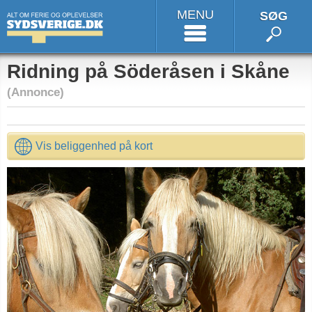
MENU
SØG
Ridning på Söderåsen i Skåne
(Annonce)
Vis beliggenhed på kort