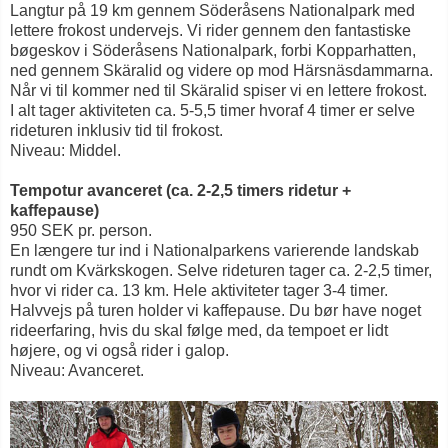
Langtur på 19 km gennem Söderåsens Nationalpark med
lettere frokost undervejs. Vi rider gennem den fantastiske
bøgeskov i Söderåsens Nationalpark, forbi Kopparhatten,
ned gennem Skäralid og videre op mod Härsnäsdammarna.
Når vi til kommer ned til Skäralid spiser vi en lettere frokost.
I alt tager aktiviteten ca. 5-5,5 timer hvoraf 4 timer er selve
rideturen inklusiv tid til frokost.
Niveau: Middel.
Tempotur avanceret (ca. 2-2,5 timers ridetur +
kaffepause)
950 SEK pr. person.
En længere tur ind i Nationalparkens varierende landskab
rundt om Kvärkskogen. Selve rideturen tager ca. 2-2,5 timer,
hvor vi rider ca. 13 km. Hele aktiviteter tager 3-4 timer.
Halvvejs på turen holder vi kaffepause. Du bør have noget
rideerfaring, hvis du skal følge med, da tempoet er lidt
højere, og vi også rider i galop.
Niveau: Avanceret.