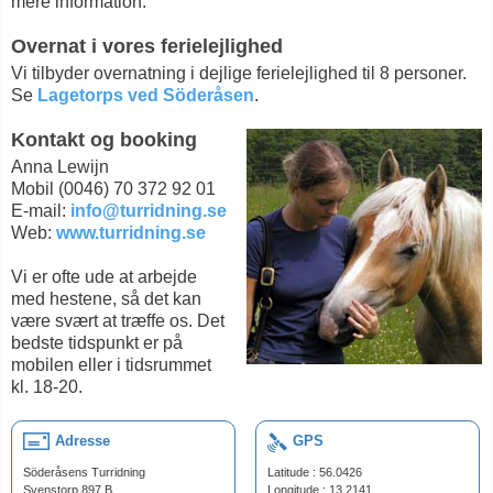
mere information.
Overnat i vores ferielejlighed
Vi tilbyder overnatning i dejlige ferielejlighed til 8 personer.
Se
Lagetorps ved Söderåsen
.
Kontakt og booking
Anna Lewijn
Mobil (0046) 70 372 92 01
E-mail:
info@turridning.se
Web:
www.turridning.se
Vi er ofte ude at arbejde
med hestene, så det kan
være svært at træffe os. Det
bedste tidspunkt er på
mobilen eller i tidsrummet
kl. 18-20.
Adresse
GPS
Söderåsens Turridning
Latitude : 56.0426
Svenstorp 897 B
Longitude : 13.2141