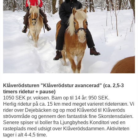
Klåverödsturen "Klåverödstur avancerad" (ca. 2,5-3
timers ridetur + pause)
1050 SEK pr. voksen. Barn op til 14 år: 950 SEK.
Herlig ridetur på ca. 15 km med meget varieret rideterræn. Vi
rider over Dejebäcken og op mod Klåveröd til Klåveröds
strövområde og gennem den fantastisk fine Skorstensdalen.
Senere spiser vi boller fra Ljungbyheds Konditori ved en
rasteplads med udsigt over Klåverödsdammen. Aktiviteten
tager i alt 4-4,5 time.