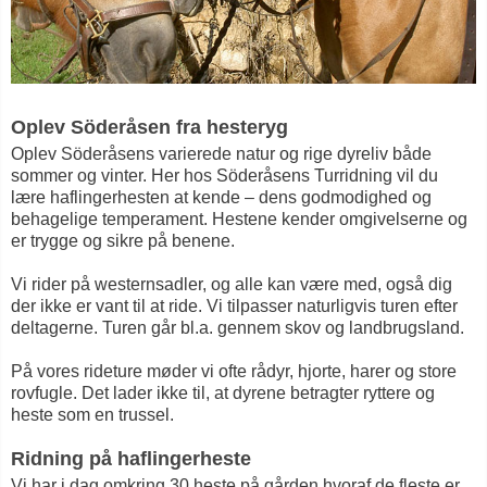
Oplev Söderåsen fra hesteryg
Oplev Söderåsens varierede natur og rige dyreliv både
sommer og vinter. Her hos Söderåsens Turridning vil du
lære haflingerhesten at kende – dens godmodighed og
behagelige temperament. Hestene kender omgivelserne og
er trygge og sikre på benene.
Vi rider på westernsadler, og alle kan være med, også dig
der ikke er vant til at ride. Vi tilpasser naturligvis turen efter
deltagerne. Turen går bl.a. gennem skov og landbrugsland.
På vores rideture møder vi ofte rådyr, hjorte, harer og store
rovfugle. Det lader ikke til, at dyrene betragter ryttere og
heste som en trussel.
Ridning på haflingerheste
Vi har i dag omkring 30 heste på gården hvoraf de fleste er