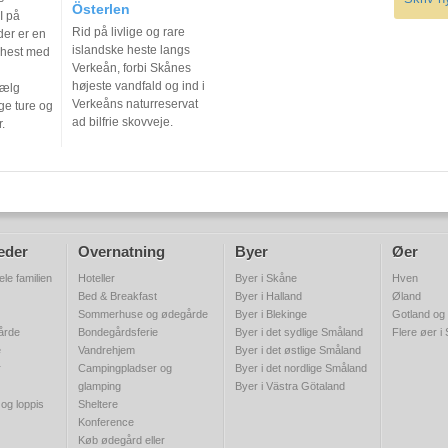
Österlen
I på
Rid på livlige og rare
der er en
islandske heste langs
 hest med
Verkeån, forbi Skånes
højeste vandfald og ind i
Vælg
Verkeåns naturreservat
ge ture og
ad bilfrie skovveje.
.
eder
Overnatning
Byer
Øer
ele familien
Hoteller
Byer i Skåne
Hven
Bed & Breakfast
Byer i Halland
Øland
Sommerhuse og ødegårde
Byer i Blekinge
Gotland og
gårde
Bondegårdsferie
Byer i det sydlige Småland
Flere øer i
e
Vandrehjem
Byer i det østlige Småland
r
Campingpladser og
Byer i det nordlige Småland
glamping
Byer i Västra Götaland
 og loppis
Sheltere
Konference
Køb ødegård eller