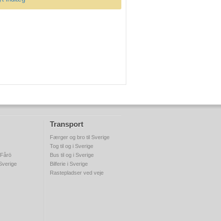
Transport
Færger og bro til Sverige
Tog til og i Sverige
 Fårö
Bus til og i Sverige
 Sverige
Bilferie i Sverige
Rastepladser ved veje