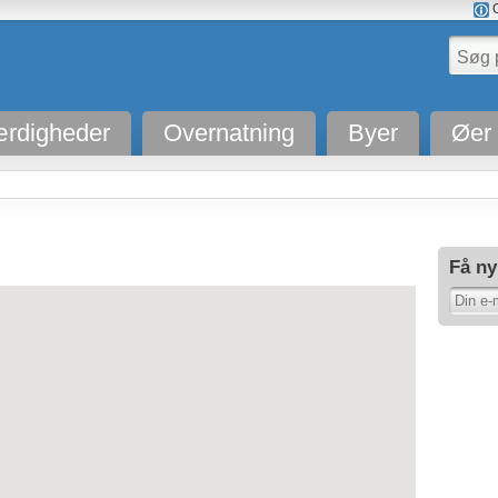
O
rdigheder
Overnatning
Byer
Øer
Få ny