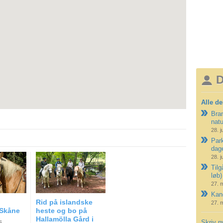
D
Alle de
Bran
nat
28. j
Park
dag
28. j
Tilg
løb)
27. 
Kano
Rid på islandske
27. 
 Skåne
heste og bo på
Hallamölla Gård i
s
Skriv n