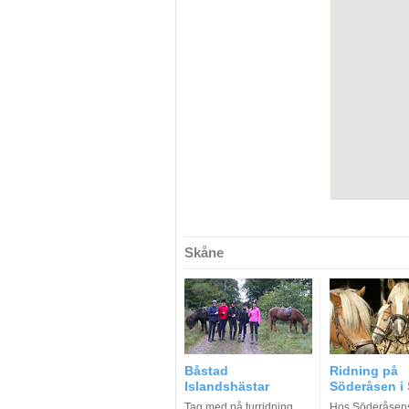
Skåne
Båstad
Ridning på
Islandshästar
Söderåsen i
Tag med på turridning
Hos Söderåsen