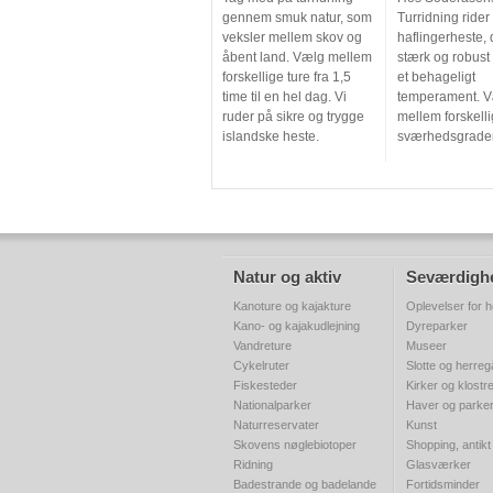
gennem smuk natur, som
Turridning rider 
veksler mellem skov og
haflingerheste, 
åbent land. Vælg mellem
stærk og robust
forskellige ture fra 1,5
et behageligt
time til en hel dag. Vi
temperament. 
ruder på sikre og trygge
mellem forskelli
islandske heste.
sværhedsgrader
Natur og aktiv
Seværdigh
Kanoture og kajakture
Oplevelser for h
Kano- og kajakudlejning
Dyreparker
Vandreture
Museer
Cykelruter
Slotte og herre
Fiskesteder
Kirker og klostr
Nationalparker
Haver og parke
Naturreservater
Kunst
Skovens nøglebiotoper
Shopping, antikt
Ridning
Glasværker
Badestrande og badelande
Fortidsminder