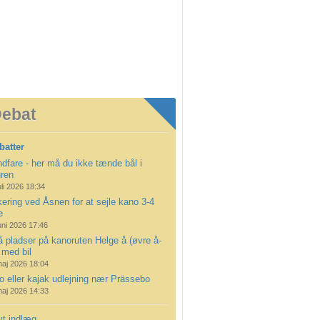
ebat
batter
dfare - her må du ikke tænde bål i
uren
uli 2026 18:34
ering ved Åsnen for at sejle kano 3-4
e
uni 2026 17:46
å pladser på kanoruten Helge å (øvre å-
 med bil
maj 2026 18:04
 eller kajak udlejning nær Prässebo
maj 2026 14:33
yt indlæg