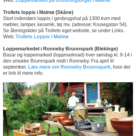
Web:
Loppemarked på Drottningtorget i Malmø
Trollets loppis i Malmø (Skåne)
Stort indendørs loppis / genbrugshal på 1300 kvm med
møbler, lamper, keramik, tøj mv. (adresse: Krusegatan 54).
Se åbningstider på Trollets eget website, se under Links.
Web:
Trollets Loppis i Malmø
Loppemarkedet i Ronneby Brunnspark (Blekinge)
Basar og loppemarked (loppmarknad) hver søndag kl. 9-14 i
den smukke Brunnspark midt i Ronneby. Fra april til
september.
Læs mere om Ronneby Brunnspark
, hvor der
er link til mere info.