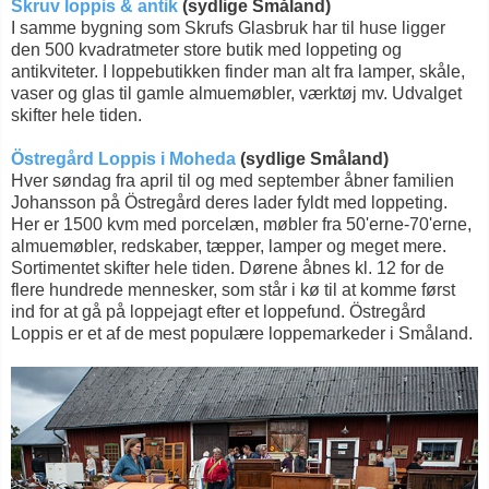
Skruv loppis & antik
(sydlige Småland)
I samme bygning som Skrufs Glasbruk har til huse ligger
den 500 kvadratmeter store butik med loppeting og
antikviteter. I loppebutikken finder man alt fra lamper, skåle,
vaser og glas til gamle almuemøbler, værktøj mv. Udvalget
skifter hele tiden.
Östregård Loppis i Moheda
(sydlige Småland)
Hver søndag fra april til og med september åbner familien
Johansson på Östregård deres lader fyldt med loppeting.
Her er 1500 kvm med porcelæn, møbler fra 50'erne-70'erne,
almuemøbler, redskaber, tæpper, lamper og meget mere.
Sortimentet skifter hele tiden. Dørene åbnes kl. 12 for de
flere hundrede mennesker, som står i kø til at komme først
ind for at gå på loppejagt efter et loppefund. Östregård
Loppis er et af de mest populære loppemarkeder i Småland.