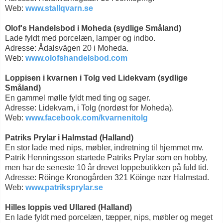
Web:
www.stallqvarn.se
Olof's Handelsbod i Moheda (sydlige Småland)
Lade fyldt med porcelæn, lamper og indbo.
Adresse: Ådalsvägen 20 i Moheda.
Web:
www.olofshandelsbod.com
Loppisen i kvarnen i Tolg ved Lidekvarn (sydlige
Småland)
En gammel mølle fyldt med ting og sager.
Adresse: Lidekvarn, i Tolg (nordøst for Moheda).
Web:
www.facebook.com/kvarnenitolg
Patriks Prylar i Halmstad (Halland)
En stor lade med nips, møbler, indretning til hjemmet mv.
Patrik Henningsson startede Patriks Prylar som en hobby,
men har de seneste 10 år drevet loppebutikken på fuld tid.
Adresse: Röinge Kronogården 321 Köinge nær Halmstad.
Web:
www.patriksprylar.se
Hilles loppis ved Ullared (Halland)
En lade fyldt med porcelæn, tæpper, nips, møbler og meget