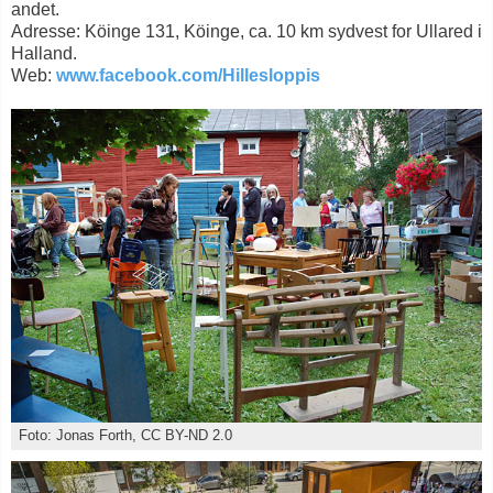
andet.
Adresse: Köinge 131, Köinge, ca. 10 km sydvest for Ullared i
Halland.
Web:
www.facebook.com/Hillesloppis
Foto: Jonas Forth, CC BY-ND 2.0