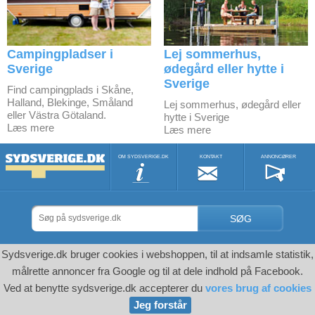
Campingpladser i
Lej sommerhus,
Sverige
ødegård eller hytte i
Sverige
Find campingplads i Skåne,
Halland, Blekinge, Småland
Lej sommerhus, ødegård eller
eller Västra Götaland.
hytte i Sverige
Læs mere
Læs mere
OM SYDSVERIGE.DK
KONTAKT
ANNONCØRER
SØG
Sydsverige.dk bruger cookies i webshoppen, til at indsamle statistik,
målrette annoncer fra Google og til at dele indhold på Facebook.
Ved at benytte sydsverige.dk accepterer du
vores brug af cookies
Jeg forstår