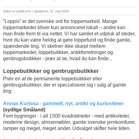
Siden er publiceret / opdateret: 11. maj 2026
”Loppis” er det svenske ord for loppemarked. Mange
loppemarkeder bliver kun annonceret lokalt – andre kan
man finde frem til via nettet. Vi har samlet et udpluk af steder,
hvor du kan være heldig at gøre loppefund og finde gamle,
spændende ting. Vi skelner ikke skarpt mellem
loppemarkeder, loppebutikker, antikforretninger og
genbrugsbutikker - prøv at se, hvad du kan finde...
Loppebutikker og genbrugsbutikker
Prøv en af de permanente loppebutikker eller
genbrugsbutikker, der er specialiseret sig i salg af gamle
ting:
Annas Kuriosa - gammelt, nyt, antikt og kuriositeter
(sydlige Småland)
Fem bygninger - i alt 1500 kvadratmeter - med antikviteter,
moderne design, almuemøbler, gamle svenske jernkomfurer,
lamper og meget, meget andet. Udvalget skifter hele tiden.