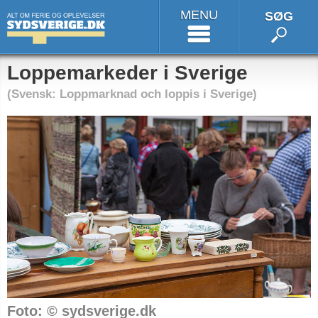
MENU
SØG
Loppemarkeder i Sverige
(Svensk: Loppmarknad och loppis i Sverige)
Foto: © sydsverige.dk