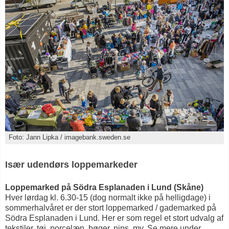
Foto: Jann Lipka / imagebank.sweden.se
Især udendørs loppemarkeder
Loppemarked på Södra Esplanaden i Lund (Skåne)
Hver lørdag kl. 6.30-15 (dog normalt ikke på helligdage) i
sommerhalvåret er der stort loppemarked / gademarked på
Södra Esplanaden i Lund. Her er som regel et stort udvalg af
tekstiler, tøj, porcelæn, bøger, nips, mv. Se mere under