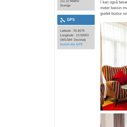
211 22 Malmö
I kan også bes
Sverige
meter bassin mv
guidet bustur r
GPS
Latitude : 55.6078
Longitude : 13.00053
(WGS84: Decimal)
Indstil din GPS