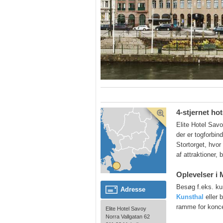
4-stjernet hot
Elite Hotel Savo
der er togforbin
Stortorget, hvor
af attraktioner, 
Oplevelser i
Besøg f.eks. k
Adresse
Kunsthal
eller 
ramme for koncer
Elite Hotel Savoy
Norra Vallgatan 62