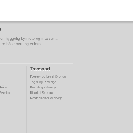
ø
en hyggelig bymidte og masser af
d for både børn og voksne
Transport
Færger og bro til Sverige
Tog til og i Sverige
 Fårö
Bus til og i Sverige
 Sverige
Bilferie i Sverige
Rastepladser ved veje