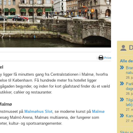
D
|
Print
Alle de
el
Bran
nat
y ligger få minutters gang fra Centralstationen i Malmø, hvorfra
28. j
delse til København. Få hundrede meter fra hotellet ligger
Park
 gågaden begynder, og inden for kort gåafstand finder du et væld
dag
butikker, caféer og restauranter.
28. j
Tilg
 Malmø
løb)
27. 
unstmuseet på
Malmøhus Slot
, se moderne kunst på
Malmø
Kano
besøg Malmö Arena, Malmøs multiarena, der fungerer som
27. 
ter, kultur- og sportsarrangementer.
Skriv n