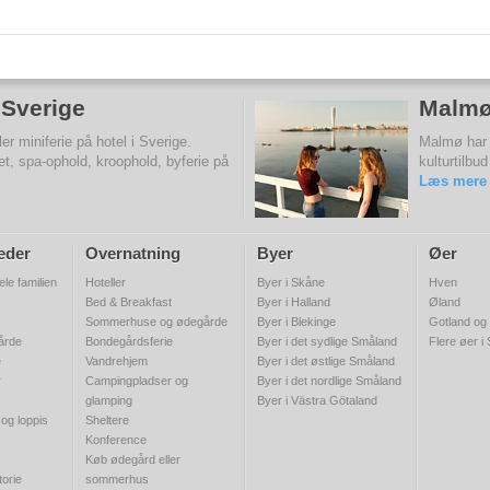
i Sverige
Malm
r miniferie på hotel i Sverige.
Malmø har 
et, spa-ophold, kroophold, byferie på
kulturtilbu
Læs mere
eder
Overnatning
Byer
Øer
ele familien
Hoteller
Byer i Skåne
Hven
Bed & Breakfast
Byer i Halland
Øland
Sommerhuse og ødegårde
Byer i Blekinge
Gotland og
gårde
Bondegårdsferie
Byer i det sydlige Småland
Flere øer i
e
Vandrehjem
Byer i det østlige Småland
r
Campingpladser og
Byer i det nordlige Småland
glamping
Byer i Västra Götaland
 og loppis
Sheltere
Konference
Køb ødegård eller
torie
sommerhus