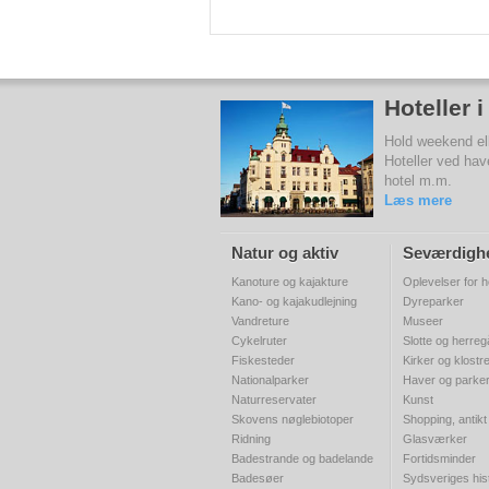
Hoteller 
Hold weekend elle
Hoteller ved hav
hotel m.m.
Læs mere
Natur og aktiv
Seværdigh
Kanoture og kajakture
Oplevelser for h
Kano- og kajakudlejning
Dyreparker
Vandreture
Museer
Cykelruter
Slotte og herre
Fiskesteder
Kirker og klostr
Nationalparker
Haver og parke
Naturreservater
Kunst
Skovens nøglebiotoper
Shopping, antikt
Ridning
Glasværker
Badestrande og badelande
Fortidsminder
Badesøer
Sydsveriges his