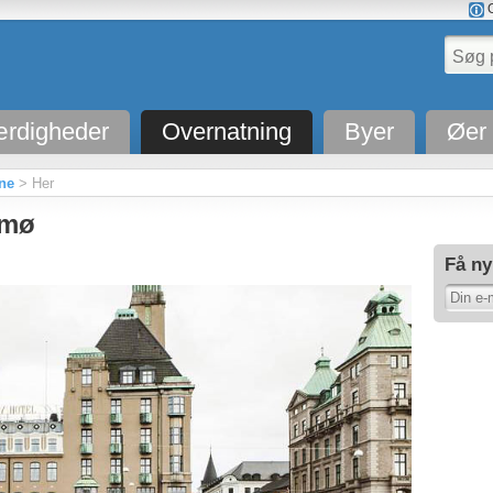
O
rdigheder
Overnatning
Byer
Øer
åne
> Her
lmø
Få ny