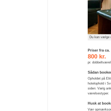
Du kan vælge m
Priser fra ca.
800 kr.
pr. dobbeltvære
Sådan booke
Opholdet på Eli
hotelophold i Sv
siden: Vælg ank
værelsestyper.
Husk at booke
Vær opmærksom på