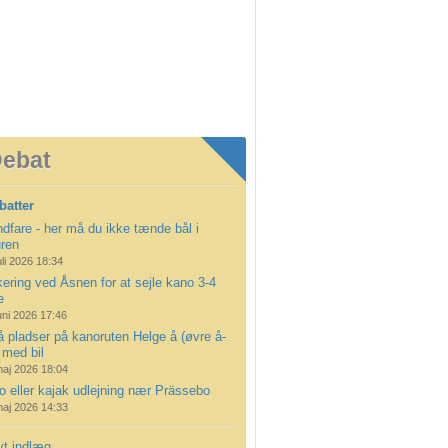
ebat
batter
dfare - her må du ikke tænde bål i
uren
uli 2026 18:34
ering ved Åsnen for at sejle kano 3-4
e
uni 2026 17:46
å pladser på kanoruten Helge å (øvre å-
 med bil
maj 2026 18:04
 eller kajak udlejning nær Prässebo
maj 2026 14:33
yt indlæg