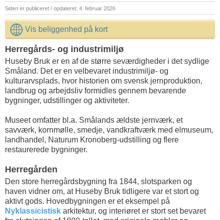
Siden er publiceret / opdateret: 4. februar 2026
Vis beliggenhed på kort
Herregårds- og industrimiljø
Huseby Bruk er en af de større seværdigheder i det sydlige
Småland. Det er en velbevaret industrimiljø‑ og
kulturarvsplads, hvor historien om svensk jernproduktion,
landbrug og arbejdsliv formidles gennem bevarende
bygninger, udstillinger og aktiviteter.
Museet omfatter bl.a. Smålands ældste jernværk, et
savværk, kornmølle, smedje, vandkraftværk med elmuseum,
landhandel, Naturum Kronoberg‑udstilling og flere
restaurerede bygninger.
Herregården
Den store herregårdsbygning fra 1844, slotsparken og
haven vidner om, at Huseby Bruk tidligere var et stort og
aktivt gods. Hovedbygningen er et eksempel på
Nyklassicistisk
arkitektur, og interiøret er stort set bevaret