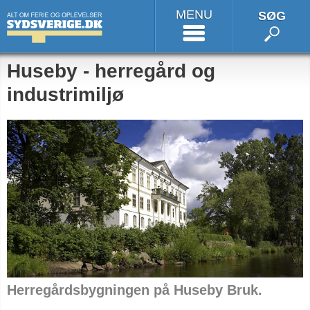
MENU
SØG
Huseby - herregård og
industrimiljø
Herregårdsbygningen på Huseby Bruk.