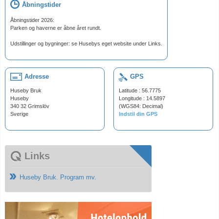
Åbningstider
Åbningstider 2026:
Parken og haverne er åbne året rundt.
Udstillinger og bygninger: se Husebys eget website under Links.
Adresse
GPS
Huseby Bruk
Latitude : 56.7775
Huseby
Longitude : 14.5897
340 32 Grimslöv
(WGS84: Decimal)
Sverige
Indstil din GPS
Links
Huseby Bruk. Program mv.