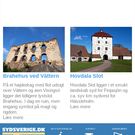
Brahehus ved Vättern
Hovdala Slot
På et højdedrag med flot udsigt
Hovdala Slot ligger i et smukt
over Vättern og øen Visingsö
landskab syd for Finjasjön og
ligger det tidligere lystslot
ca. syv km sydvest for
Brahehus. I dag en ruin, men
Hässleholm.
engang symbol på magt og
Læs mere
rigdom.
Læs mere
OM SYDSVERIGE.DK
KONTAKT
ANNONCØRER