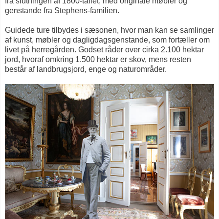
fra slutningen af 1800‑tallet, med originale møbler og
genstande fra Stephens‑familien.
Guidede ture tilbydes i sæsonen, hvor man kan se samlinger
af kunst, møbler og dagligdagsgenstande, som fortæller om
livet på herregården. Godset råder over cirka 2.100 hektar
jord, hvoraf omkring 1.500 hektar er skov, mens resten
består af landbrugsjord, enge og naturområder.