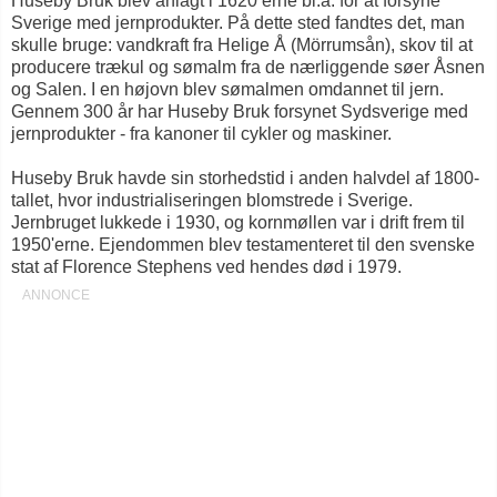
Huseby Bruk blev anlagt i 1620’erne bl.a. for at forsyne
Sverige med jernprodukter. På dette sted fandtes det, man
skulle bruge: vandkraft fra Helige Å (Mörrumsån), skov til at
producere trækul og sømalm fra de nærliggende søer Åsnen
og Salen. I en højovn blev sømalmen omdannet til jern.
Gennem 300 år har Huseby Bruk forsynet Sydsverige med
jernprodukter - fra kanoner til cykler og maskiner.
Huseby Bruk havde sin storhedstid i anden halvdel af 1800-
tallet, hvor industrialiseringen blomstrede i Sverige.
Jernbruget lukkede i 1930, og kornmøllen var i drift frem til
1950'erne. Ejendommen blev testamenteret til den svenske
stat af Florence Stephens ved hendes død i 1979.