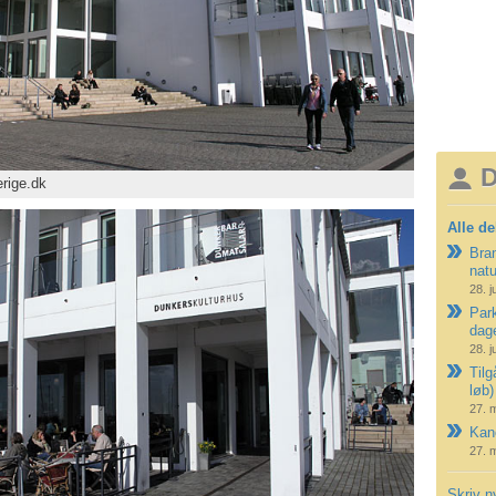
D
rige.dk
Alle de
Bran
nat
28. j
Park
dag
28. j
Tilg
løb)
27. 
Kano
27. 
Skriv n