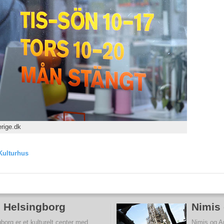
rige.dk
Kulturhus
i Helsingborg
Nimis 
borg er et kulturelt center med
Nimis og A