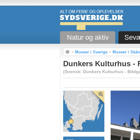
Natur og aktiv
Sevæ
>
Museer i Sverige
>
Museer i Skå
Dunkers Kulturhus - F
(Svensk: Dunkers Kulturhus - Bildgal