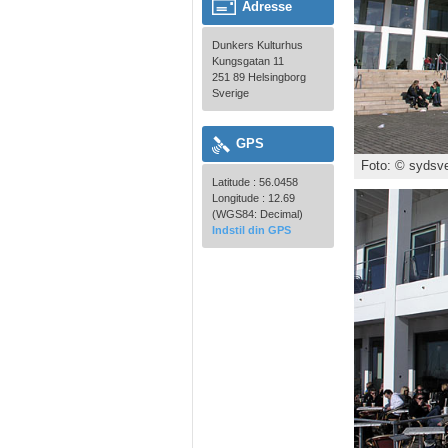
Adresse
Dunkers Kulturhus
Kungsgatan 11
251 89 Helsingborg
Sverige
GPS
Foto: © sydsve
Latitude : 56.0458
Longitude : 12.69
(WGS84: Decimal)
Indstil din GPS