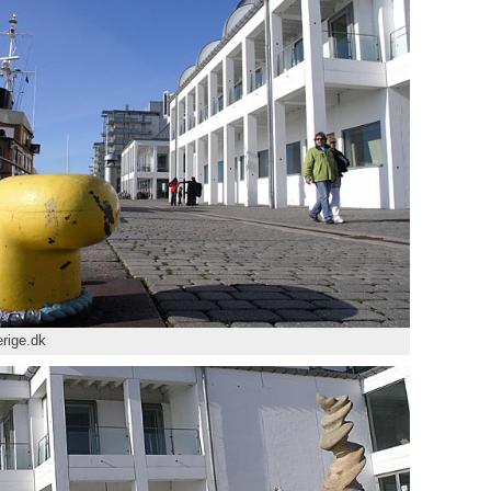
rige.dk