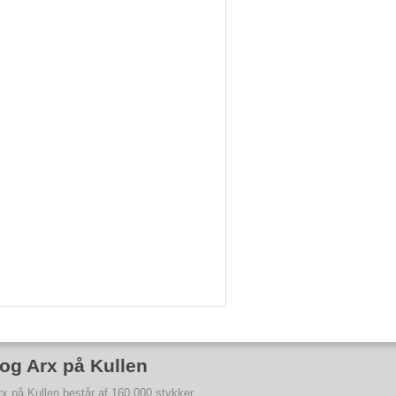
og Arx på Kullen
rx på Kullen består af 160.000 stykker