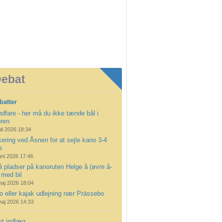
ebat
batter
dfare - her må du ikke tænde bål i
uren
uli 2026 18:34
ering ved Åsnen for at sejle kano 3-4
e
uni 2026 17:46
å pladser på kanoruten Helge å (øvre å-
 med bil
maj 2026 18:04
 eller kajak udlejning nær Prässebo
maj 2026 14:33
yt indlæg