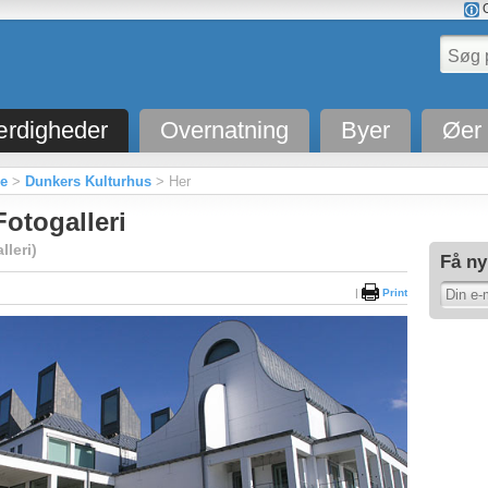
O
rdigheder
Overnatning
Byer
Øer
ne
>
Dunkers Kulturhus
> Her
otogalleri
leri)
Få ny
|
Print