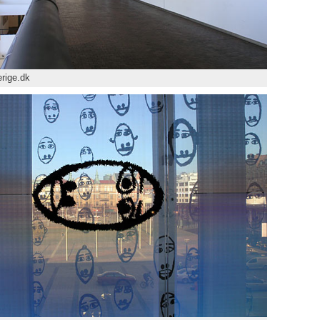
rige.dk