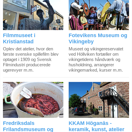
Filmmuseet i
Fotevikens Museum og
Kristianstad
Vikingeby
Oplev det atelier, hvor den
Museet og vikingereservatet
første svenske spillefilm blev
ved Höllviken fortæller om
optaget i 1909 og Svensk
vikingetidens håndværk og
Filmindustri producerede
husholdning, arrangerer
ugerevyer m.m.
vikingemarked, kurser m.m.
Fredriksdals
KKAM Höganäs -
Frilandsmuseum og
keramik, kunst, atelier