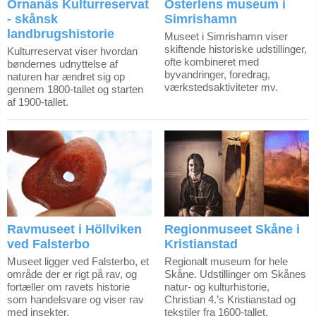
Örnanäs Kulturreservat
Österlens museum i
- skånsk
Simrishamn
landbrugshistorie
Museet i Simrishamn viser
skiftende historiske udstillinger,
Kulturreservat viser hvordan
ofte kombineret med
bøndernes udnyttelse af
byvandringer, foredrag,
naturen har ændret sig op
værkstedsaktiviteter mv.
gennem 1800-tallet og starten
af 1900-tallet.
Ravmuseet i Höllviken
Regionmuseet Skåne i
ved Falsterbo
Kristianstad
Museet ligger ved Falsterbo, et
Regionalt museum for hele
område der er rigt på rav, og
Skåne. Udstillinger om Skånes
fortæller om ravets historie
natur- og kulturhistorie,
som handelsvare og viser rav
Christian 4.’s Kristianstad og
med insekter.
tekstiler fra 1600-tallet.