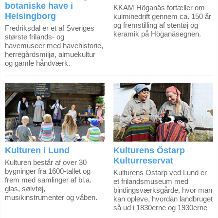
botaniske have i
KKAM Höganäs fortæller om
Helsingborg
kulminedrift gennem ca. 150 år
og fremstilling af stentøj og
Fredriksdal er et af Sveriges
keramik på Höganäsegnen.
største frilands- og
havemuseer med havehistorie,
herregårdsmiljø, almuekultur
og gamle håndværk.
Kulturen i Lund
Kulturens Östarp
Kulturreservat
Kulturen består af over 30
bygninger fra 1600-tallet og
Kulturens Östarp ved Lund er
frem med samlinger af bl.a.
et frilandsmuseum med
glas, sølvtøj,
bindingsværksgårde, hvor man
musikinstrumenter og våben.
kan opleve, hvordan landbruget
så ud i 1830erne og 1930erne