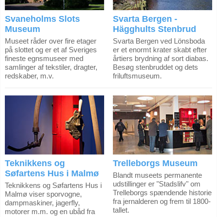
Svaneholms Slots
Svarta Bergen -
Museum
Hägghults Stenbrud
Museet råder over fire etager
Svarta Bergen ved Lönsboda
på slottet og er et af Sveriges
er et enormt krater skabt efter
fineste egnsmuseer med
årtiers brydning af sort diabas.
samlinger af tekstiler, dragter,
Besøg stenbruddet og dets
redskaber, m.v.
friluftsmuseum.
Teknikkens og
Trelleborgs Museum
Søfartens Hus i Malmø
Blandt museets permanente
udstillinger er "Stadslifv" om
Teknikkens og Søfartens Hus i
Trelleborgs spændende historie
Malmø viser sporvogne,
fra jernalderen og frem til 1800-
dampmaskiner, jagerfly,
tallet.
motorer m.m. og en ubåd fra