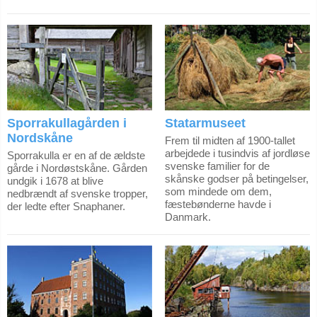
Sporrakullagården i
Statarmuseet
Nordskåne
Frem til midten af 1900-tallet
arbejdede i tusindvis af jordløse
Sporrakulla er en af de ældste
svenske familier for de
gårde i Nordøstskåne. Gården
skånske godser på betingelser,
undgik i 1678 at blive
som mindede om dem,
nedbrændt af svenske tropper,
fæstebønderne havde i
der ledte efter Snaphaner.
Danmark.