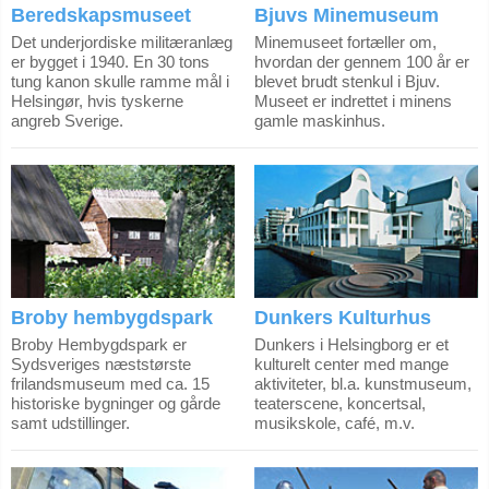
Beredskapsmuseet
Bjuvs Minemuseum
Det underjordiske militæranlæg
Minemuseet fortæller om,
er bygget i 1940. En 30 tons
hvordan der gennem 100 år er
tung kanon skulle ramme mål i
blevet brudt stenkul i Bjuv.
Helsingør, hvis tyskerne
Museet er indrettet i minens
angreb Sverige.
gamle maskinhus.
Broby hembygdspark
Dunkers Kulturhus
Broby Hembygdspark er
Dunkers i Helsingborg er et
Sydsveriges næststørste
kulturelt center med mange
frilandsmuseum med ca. 15
aktiviteter, bl.a. kunstmuseum,
historiske bygninger og gårde
teaterscene, koncertsal,
samt udstillinger.
musikskole, café, m.v.