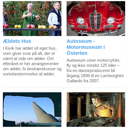
Æblets Hus
Autoseum -
Motormuseum i
I Kivik har æblet sit eget hus,
Österlen
som giver svar på alt, der er
værd at vide om æbler. Om
Autoseum viser motorcykler,
efteråret er her arrangementer
fly og ikke mindst 125 biler –
om æbler, fx beskærekurser og
fra en danskproduceret bil
sortsbestemmelse af æbler.
årgang 1898 til en Lamborghini
Gallardo fra 2007.