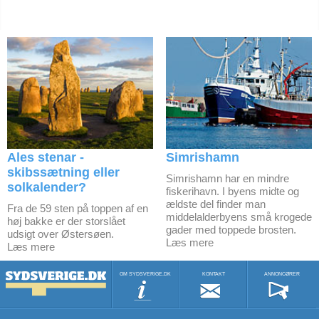
Ales stenar -
Simrishamn
skibssætning eller
Simrishamn har en mindre
solkalender?
fiskerihavn. I byens midte og
ældste del finder man
Fra de 59 sten på toppen af en
middelalderbyens små krogede
høj bakke er der storslået
gader med toppede brosten.
udsigt over Østersøen.
Læs mere
Læs mere
OM SYDSVERIGE.DK
KONTAKT
ANNONCØRER