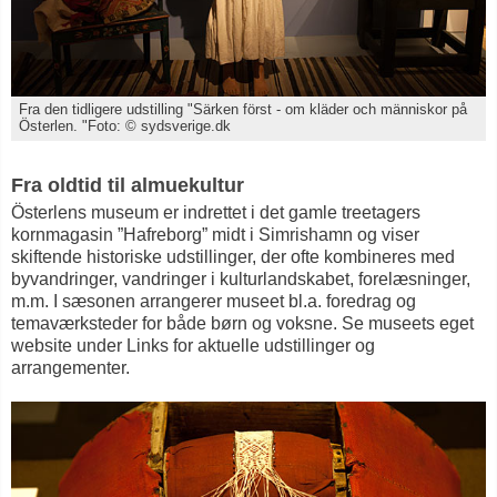
Fra den tidligere udstilling "Särken först - om kläder och människor på
Österlen. "Foto: © sydsverige.dk
Fra oldtid til almuekultur
Österlens museum er indrettet i det gamle treetagers
kornmagasin ”Hafreborg” midt i Simrishamn og viser
skiftende historiske udstillinger, der ofte kombineres med
byvandringer, vandringer i kulturlandskabet, forelæsninger,
m.m. I sæsonen arrangerer museet bl.a. foredrag og
temaværksteder for både børn og voksne. Se museets eget
website under Links for aktuelle udstillinger og
arrangementer.