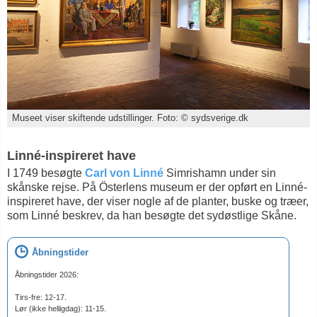
Museet viser skiftende udstillinger. Foto: © sydsverige.dk
Linné-inspireret have
I 1749 besøgte
Carl von Linné
Simrishamn under sin
skånske rejse. På Österlens museum er der opført en Linné-
inspireret have, der viser nogle af de planter, buske og træer,
som Linné beskrev, da han besøgte det sydøstlige Skåne.
Åbningstider
Åbningstider 2026:
Tirs-fre: 12-17.
Lør (ikke helligdag): 11-15.