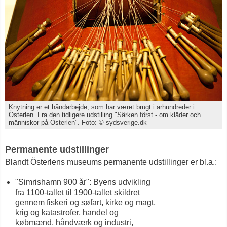
Knytning er et håndarbejde, som har været brugt i århundreder i
Österlen. Fra den tidligere udstilling "Särken först - om kläder och
människor på Österlen". Foto: © sydsverige.dk
Permanente udstillinger
Blandt Österlens museums permanente udstillinger er bl.a.:
"Simrishamn 900 år": Byens udvikling
fra 1100-tallet til 1900-tallet skildret
gennem fiskeri og søfart, kirke og magt,
krig og katastrofer, handel og
købmænd, håndværk og industri,