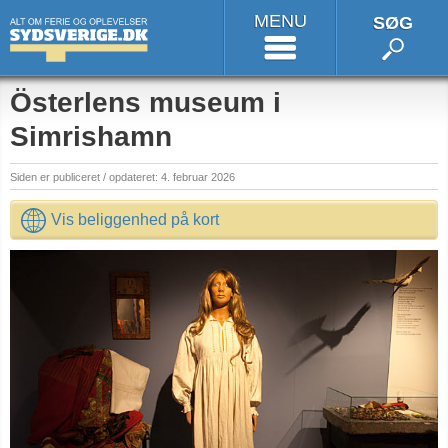
MENU
SØG
Österlens museum i
Simrishamn
Siden er publiceret / opdateret: 4. februar 2026
Vis beliggenhed på kort