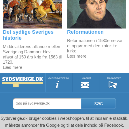
Det sydlige Sveriges
Reformationen
historie
Reformationen i 1530erne var
et opgør med den katolske
Middelalderens alliance mellem
kirke.
Sverige og Danmark blev
Læs mere
afløst af 150 års krig fra 1563 til
1720.
Læs mere
OM SYDSVERIGE.DK
KONTAKT
ANNONCØRER
SØG
Sydsverige.dk bruger cookies i webshoppen, til at indsamle statistik,
målrette annoncer fra Google og til at dele indhold på Facebook.