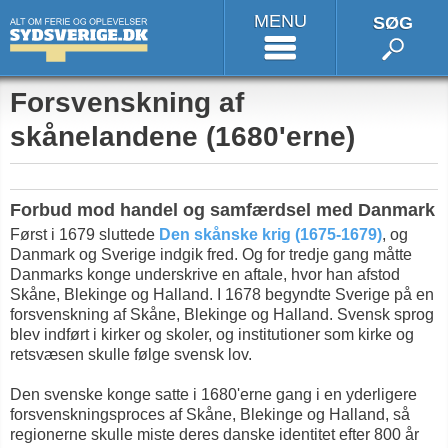
MENU
SØG
Forsvenskning af
skånelandene (1680'erne)
Forbud mod handel og samfærdsel med Danmark
Først i 1679 sluttede
Den skånske krig (1675-1679)
, og
Danmark og Sverige indgik fred. Og for tredje gang måtte
Danmarks konge underskrive en aftale, hvor han afstod
Skåne, Blekinge og Halland. I 1678 begyndte Sverige på en
forsvenskning af Skåne, Blekinge og Halland. Svensk sprog
blev indført i kirker og skoler, og institutioner som kirke og
retsvæsen skulle følge svensk lov.
Den svenske konge satte i 1680'erne gang i en yderligere
forsvenskningsproces af Skåne, Blekinge og Halland, så
regionerne skulle miste deres danske identitet efter 800 år