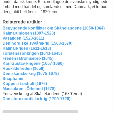
under dansk krone. Bl.a. nedlagde de svenske myndigheder
forbud mod handel og samfærdsel med Danmark, et forbud
der gjaldt helt frem til 1820'erne.
Relaterede artikler
Begyndende konflikter om Skånelandene (1050-1364)
Kalmarunionen (1397-1523)
Vasatiden (1520-1611)
Den nordiske syvårskrig (1563-1570)
Kalmarkrigen (1611-1613)
Torstenssonkrigen (1643-1645)
Freden i Brömsebro (1645)
Karl Gustav-krigene (1657-1660)
Roskildefreden (1658)
Den skånske krig (1675-1679)
Snaphaner
Kuppet i Loshult (1676)
Massakren i Örkened (1678)
Forsvenskning af Skånelandene (1680'erne)
Den store nordiske krig (1709-1720)