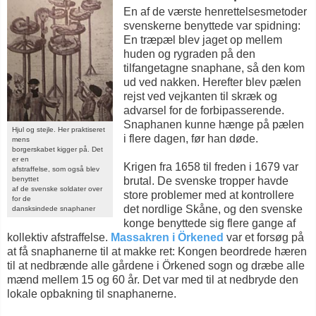
En af de værste henrettelsesmetoder
svenskerne benyttede var spidning:
En træpæl blev jaget op mellem
huden og rygraden på den
tilfangetagne snaphane, så den kom
ud ved nakken. Herefter blev pælen
rejst ved vejkanten til skræk og
advarsel for de forbipasserende.
Snaphanen kunne hænge på pælen
Hjul og stejle. Her praktiseret
i flere dagen, før han døde.
mens
borgerskabet kigger på. Det
er en
Krigen fra 1658 til freden i 1679 var
afstraffelse, som også blev
brutal. De svenske tropper havde
benyttet
af de svenske soldater over
store problemer med at kontrollere
for de
det nordlige Skåne, og den svenske
dansksindede snaphaner
konge benyttede sig flere gange af
kollektiv afstraffelse.
Massakren i Örkened
var et forsøg på
at få snaphanerne til at makke ret: Kongen beordrede hæren
til at nedbrænde alle gårdene i Örkened sogn og dræbe alle
mænd mellem 15 og 60 år. Det var med til at nedbryde den
lokale opbakning til snaphanerne.