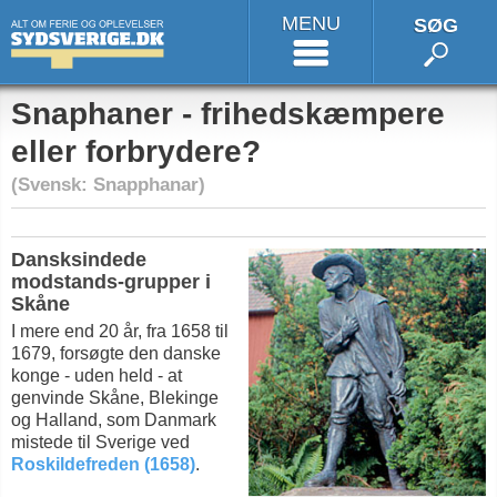
MENU
SØG
Snaphaner - frihedskæmpere
eller forbrydere?
(Svensk: Snapphanar)
Dansksindede
modstands-grupper i
Skåne
I mere end 20 år, fra 1658 til
1679, forsøgte den danske
konge - uden held - at
genvinde Skåne, Blekinge
og Halland, som Danmark
mistede til Sverige ved
Roskildefreden (1658)
.