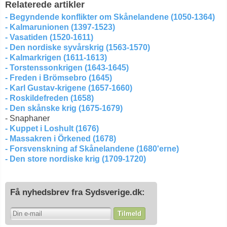
Relaterede artikler
- Begyndende konflikter om Skånelandene (1050-1364)
- Kalmarunionen (1397-1523)
- Vasatiden (1520-1611)
- Den nordiske syvårskrig (1563-1570)
- Kalmarkrigen (1611-1613)
- Torstenssonkrigen (1643-1645)
- Freden i Brömsebro (1645)
- Karl Gustav-krigene (1657-1660)
- Roskildefreden (1658)
- Den skånske krig (1675-1679)
- Snaphaner
- Kuppet i Loshult (1676)
- Massakren i Örkened (1678)
- Forsvenskning af Skånelandene (1680'erne)
- Den store nordiske krig (1709-1720)
Få nyhedsbrev fra Sydsverige.dk:
Tilmeld