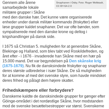
Gennem alle årene
Snaphanen i Osby. Foto: Roger Wollstadt,
CC BY-SA 2.0
samarbejdede lokale
militære grupper i Skåne
med den danske hær. Det kunne være organiserede
enheder under dansk militær kommando (friskytter) eller
løse grupper kaldet snaphaner. Det var ofte bønder, som
sympatiserede med den danske krone og deltog i
krigshandlinger på dansk side.
I 1675 så Christian 5. muligheden for at generobre Skåne,
Blekinge og Halland, som blev tabt ved Roskildefreden, og
året efter - i 1676 - invaderede han Skåne med en hær på
15.000 mand. Det var begyndelsen på
Den skånske krig
(1675-1679)
. Nu fik de dansksindede friskytter og snaphaner
deres største udbredelse i især Skåne. De så muligheden
for at komme af med det svenske styre, som havde mindsket
deres frihed og pålagt dem højere skatter.
Frihedskæmpere eller forbrydere?
Danskerne kaldte de dansksindede grupper for gønger efter
Göinge-området i det nordøstlige Skåne, hvor modstanden
mod de svenske besættelsestropper var størst. Svenskerne