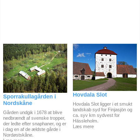
Hovdala Slot
Sporrakullagården i
Nordskåne
Hovdala Slot ligger i et smukt
landskab syd for Finjasjön og
Gården undgik i 1678 at blive
ca. syv km sydvest for
nedbrændt af svenske tropper,
Hässleholm.
der ledte efter snaphaner, og er
Læs mere
i dag en af de ældste gårde i
Nordøstskåne.