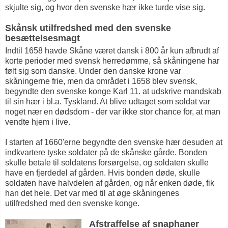
skjulte sig, og hvor den svenske hær ikke turde vise sig.
Skånsk utilfredshed med den svenske
besættelsesmagt
Indtil 1658 havde Skåne været dansk i 800 år kun afbrudt af
korte perioder med svensk herredømme, så skåningene har
følt sig som danske. Under den danske krone var
skåningerne frie, men da området i 1658 blev svensk,
begyndte den svenske konge Karl 11. at udskrive mandskab
til sin hær i bl.a. Tyskland. At blive udtaget som soldat var
noget nær en dødsdom - der var ikke stor chance for, at man
vendte hjem i live.
I starten af 1660'erne begyndte den svenske hær desuden at
indkvartere tyske soldater på de skånske gårde. Bonden
skulle betale til soldatens forsørgelse, og soldaten skulle
have en fjerdedel af gården. Hvis bonden døde, skulle
soldaten have halvdelen af gården, og når enken døde, fik
han det hele. Det var med til at øge skåningenes
utilfredshed med den svenske konge.
Afstraffelse af snaphaner