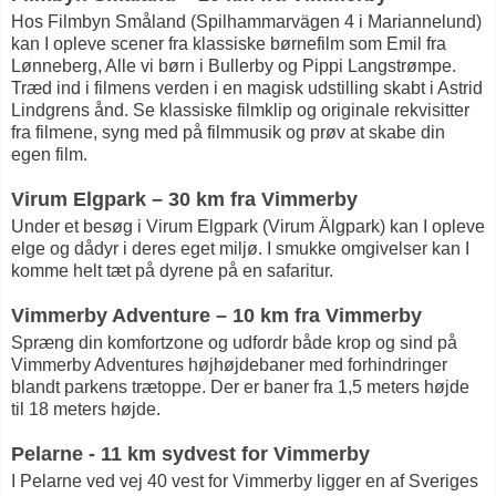
Hos Filmbyn Småland (Spilhammarvägen 4 i Mariannelund)
kan I opleve scener fra klassiske børnefilm som Emil fra
Lønneberg, Alle vi børn i Bullerby og Pippi Langstrømpe.
Træd ind i filmens verden i en magisk udstilling skabt i Astrid
Lindgrens ånd. Se klassiske filmklip og originale rekvisitter
fra filmene, syng med på filmmusik og prøv at skabe din
egen film.
Virum Elgpark – 30 km fra Vimmerby
Under et besøg i Virum Elgpark (Virum Älgpark) kan I opleve
elge og dådyr i deres eget miljø. I smukke omgivelser kan I
komme helt tæt på dyrene på en safaritur.
Vimmerby Adventure – 10 km fra Vimmerby
Spræng din komfortzone og udfordr både krop og sind på
Vimmerby Adventures højhøjdebaner med forhindringer
blandt parkens trætoppe. Der er baner fra 1,5 meters højde
til 18 meters højde.
Pelarne - 11 km sydvest for Vimmerby
I Pelarne ved vej 40 vest for Vimmerby ligger en af Sveriges