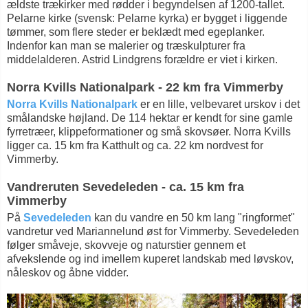
ældste trækirker med rødder i begyndelsen af 1200-tallet.
Pelarne kirke (svensk: Pelarne kyrka) er bygget i liggende
tømmer, som flere steder er beklædt med egeplanker.
Indenfor kan man se malerier og træskulpturer fra
middelalderen. Astrid Lindgrens forældre er viet i kirken.
Norra Kvills Nationalpark - 22 km fra Vimmerby
Norra Kvills Nationalpark
er en lille, velbevaret urskov i det
smålandske højland. De 114 hektar er kendt for sine gamle
fyrretræer, klippeformationer og små skovsøer. Norra Kvills
ligger ca. 15 km fra Katthult og ca. 22 km nordvest for
Vimmerby.
Vandreruten Sevedeleden - ca. 15 km fra
Vimmerby
På
Sevedeleden
kan du vandre en 50 km lang "ringformet"
vandretur ved Mariannelund øst for Vimmerby. Sevedeleden
følger småveje, skovveje og naturstier gennem et
afvekslende og ind imellem kuperet landskab med løvskov,
nåleskov og åbne vidder.