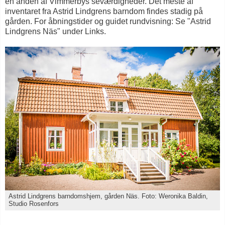
en anden af Vimmerbys seværdigheder. Det meste af
inventaret fra Astrid Lindgrens barndom findes stadig på
gården. For åbningstider og guidet rundvisning: Se "Astrid
Lindgrens Näs" under Links.
Astrid Lindgrens barndomshjem, gården Näs. Foto: Weronika Baldin,
Studio Rosenfors