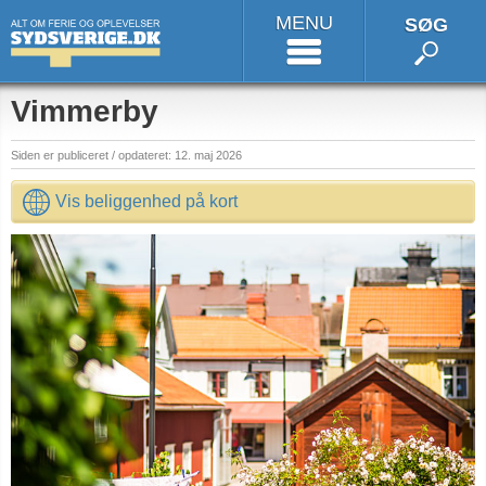
MENU
SØG
Vimmerby
Siden er publiceret / opdateret: 12. maj 2026
Vis beliggenhed på kort