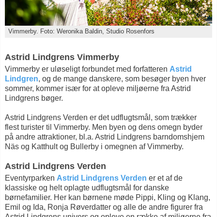
Vimmerby. Foto: Weronika Baldin, Studio Rosenfors
Astrid Lindgrens Vimmerby
Vimmerby er uløseligt forbundet med forfatteren
Astrid
Lindgren
, og de mange danskere, som besøger byen hver
sommer, kommer især for at opleve miljøerne fra Astrid
Lindgrens bøger.
Astrid Lindgrens Verden er det udflugtsmål, som trækker
flest turister til Vimmerby. Men byen og dens omegn byder
på andre attraktioner, bl.a. Astrid Lindgrens barndomshjem
Näs og Katthult og Bullerby i omegnen af Vimmerby.
Astrid Lindgrens Verden
Eventyrparken
Astrid Lindgrens Verden
er et af de
klassiske og helt oplagte udflugtsmål for danske
børnefamilier. Her kan børnene møde Pippi, Kling og Klang,
Emil og Ida, Ronja Røverdatter og alle de andre figurer fra
Astrid Lindgrens univers og opleve en række af miljøerne fra