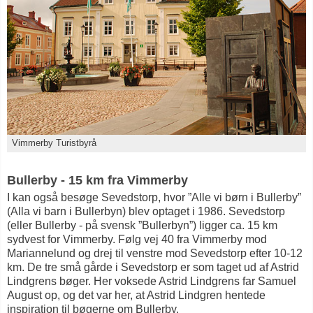
Vimmerby Turistbyrå
Bullerby - 15 km fra Vimmerby
I kan også besøge Sevedstorp, hvor ”Alle vi børn i Bullerby”
(Alla vi barn i Bullerbyn) blev optaget i 1986. Sevedstorp
(eller Bullerby - på svensk ”Bullerbyn”) ligger ca. 15 km
sydvest for Vimmerby. Følg vej 40 fra Vimmerby mod
Mariannelund og drej til venstre mod Sevedstorp efter 10-12
km. De tre små gårde i Sevedstorp er som taget ud af Astrid
Lindgrens bøger. Her voksede Astrid Lindgrens far Samuel
August op, og det var her, at Astrid Lindgren hentede
inspiration til bøgerne om Bullerby.