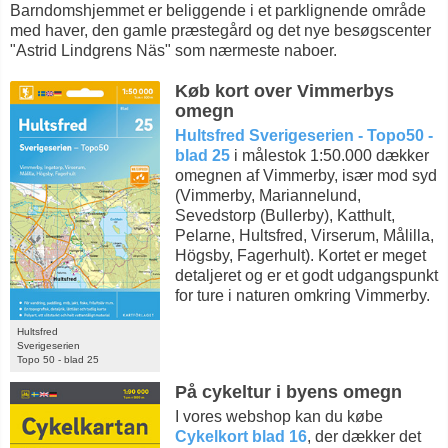
Barndomshjemmet er beliggende i et parklignende område
med haver, den gamle præstegård og det nye besøgscenter
"Astrid Lindgrens Näs" som nærmeste naboer.
Køb kort over Vimmerbys
omegn
Hultsfred Sverigeserien - Topo50 -
blad 25
i målestok 1:50.000 dækker
omegnen af Vimmerby, især mod syd
(Vimmerby, Mariannelund,
Sevedstorp (Bullerby), Katthult,
Pelarne, Hultsfred, Virserum, Målilla,
Högsby, Fagerhult). Kortet er meget
detaljeret og er et godt udgangspunkt
for ture i naturen omkring Vimmerby.
Hultsfred
Sverigeserien
Topo 50 - blad 25
På cykeltur i byens omegn
I vores webshop kan du købe
Cykelkort blad 16
, der dækker det