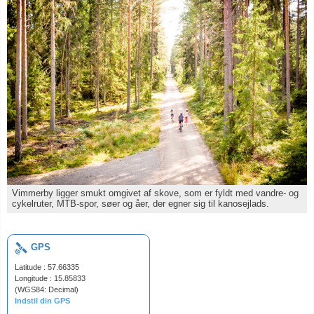
Vimmerby ligger smukt omgivet af skove, som er fyldt med vandre- og
cykelruter, MTB-spor, søer og åer, der egner sig til kanosejlads.
GPS
Latitude : 57.66335
Longitude : 15.85833
(WGS84: Decimal)
Indstil din GPS