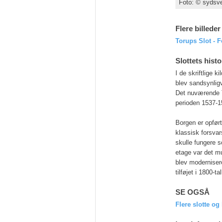
Foto: © sydsve
Flere billeder
Torups Slot - F
Slottets histo
I de skriftlige 
blev sandsynligv
Det nuværende To
perioden 1537-
Borgen er opført
klassisk forsva
skulle fungere s
etage var det m
blev modernisere
tilføjet i 1800-tal
SE OGSÅ
Flere slotte og