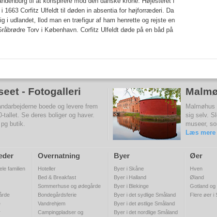
andenburg til at konspirere mod den danske krone. Højesteret i
1663 Corfitz Ulfeldt til døden in absentia for højforræderi. Da
sig i udlandet, llod man en træfigur af ham henrette og rejste en
råbrødre Torv i København. Corfitz Ulfeldt døde på en båd på
eet - Fotogalleri
Malmø
andarbejderne boede og levere frem
Malmøhus S
0-tallet. Se deres boliger og haver.
sig selv. 
pg butik.
museer, so
Læs mere
eder
Overnatning
Byer
Øer
ele familien
Hoteller
Byer i Skåne
Hven
Bed & Breakfast
Byer i Halland
Øland
Sommerhuse og ødegårde
Byer i Blekinge
Gotland og
gårde
Bondegårdsferie
Byer i det sydlige Småland
Flere øer i
e
Vandrehjem
Byer i det østlige Småland
r
Campingpladser og
Byer i det nordlige Småland