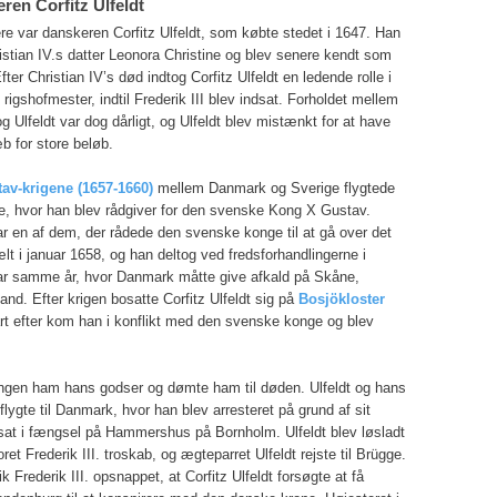
en Corfitz Ulfeldt
re var danskeren Corfitz Ulfeldt, som købte stedet i 1647. Han
istian IV.s datter Leonora Christine og blev senere kendt som
ter Christian IV’s død indtog Corfitz Ulfeldt en ledende rolle i
 rigshofmester, indtil Frederik III blev indsat. Forholdet mellem
 Ulfeldt var dog dårligt, og Ulfeldt blev mistænkt for at have
b for store beløb.
tav-krigene (1657-1660)
mellem Danmark og Sverige flygtede
ige, hvor han blev rådgiver for den svenske Kong X Gustav.
var en af dem, der rådede den svenske konge til at gå over det
ælt i januar 1658, og han deltog ved fredsforhandlingerne i
uar samme år, hvor Danmark måtte give afkald på Skåne,
and. Efter krigen bosatte Corfitz Ulfeldt sig på
Bosjökloster
rt efter kom han i konflikt med den svenske konge og blev
ongen ham hans godser og dømte ham til døden. Ulfeldt og hans
flygte til Danmark, hvor han blev arresteret på grund af sit
dsat i fængsel på Hammershus på Bornholm. Ulfeldt blev løsladt
ret Frederik III. troskab, og ægteparret Ulfeldt rejste til Brügge.
ik Frederik III. opsnappet, at Corfitz Ulfeldt forsøgte at få