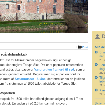
D
Alle de
|
Print
Bran
rregårdslandskab
nat
 km øst for Malmø breder bøgeskoven sig i et herligt
28. j
kab, der omgiver Torups Slot. Det er et populært naturområde
Park
dag
ndrestier, bl.a. passerer
Vandreruten fra nord til syd
, som er
28. j
leden, gennem området. Begiver man sig et par km nord for
Tilg
man mødt af
Statarmuseet i Skåne
, der fortæller om de jordløse
løb)
om fra slutningen af 1800-tallet arbejdede for Torups Slot.
27. 
Kano
otsparken
27. 
tspark fra 1800-tallet har offentligheden adgang til en 1,7 km
Skriv n
m slottet. En anden sti på 2,3 km går ind i skoven.