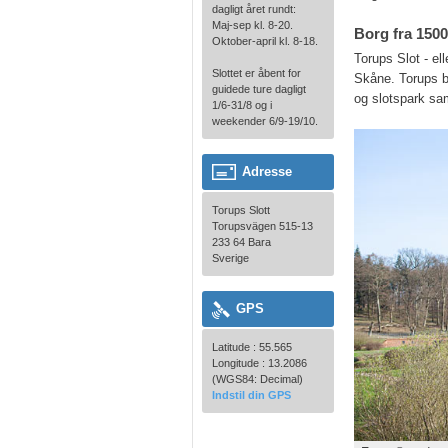
dagligt året rundt:
Maj-sep kl. 8-20.
Borg fra 1500-
Oktober-april kl. 8-18.
Torups Slot - el
Slottet er åbent for
Skåne. Torups be
guidede ture dagligt
og slotspark s
1/6-31/8 og i
weekender 6/9-19/10.
Adresse
Torups Slott
Torupsvägen 515-13
233 64 Bara
Sverige
GPS
Latitude : 55.565
Longitude : 13.2086
(WGS84: Decimal)
Indstil din GPS