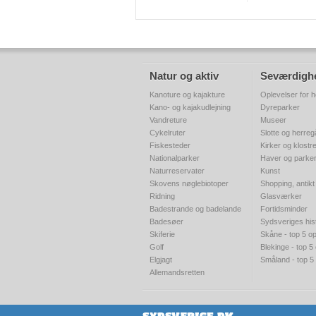
Natur og aktiv
Seværdigh
Kanoture og kajakture
Oplevelser for h
Kano- og kajakudlejning
Dyreparker
Vandreture
Museer
Cykelruter
Slotte og herre
Fiskesteder
Kirker og klostr
Nationalparker
Haver og parke
Naturreservater
Kunst
Skovens nøglebiotoper
Shopping, antikt
Ridning
Glasværker
Badestrande og badelande
Fortidsminder
Badesøer
Sydsveriges his
Skiferie
Skåne - top 5 op
Golf
Blekinge - top 5
Elgjagt
Småland - top 5
Allemandsretten