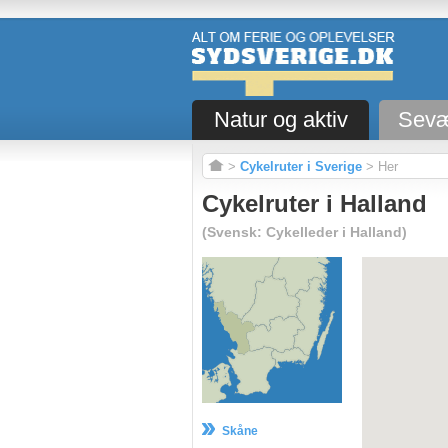
Natur og aktiv
Sevæ
>
Cykelruter i Sverige
> Her
Cykelruter i Halland
(Svensk: Cykelleder i Halland)
Skåne