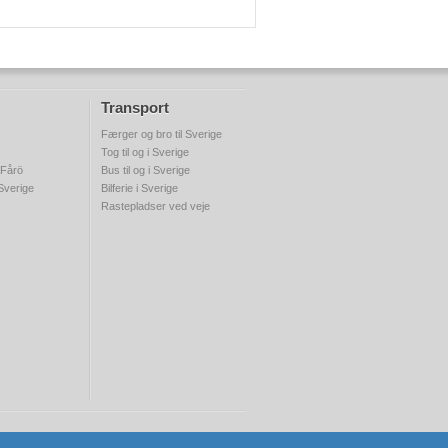
Transport
Færger og bro til Sverige
Tog til og i Sverige
 Fårö
Bus til og i Sverige
 Sverige
Bilferie i Sverige
Rastepladser ved veje