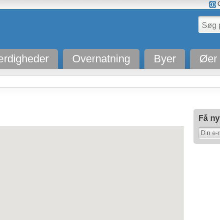
O
rdigheder
Overnatning
Byer
Øer
Få ny