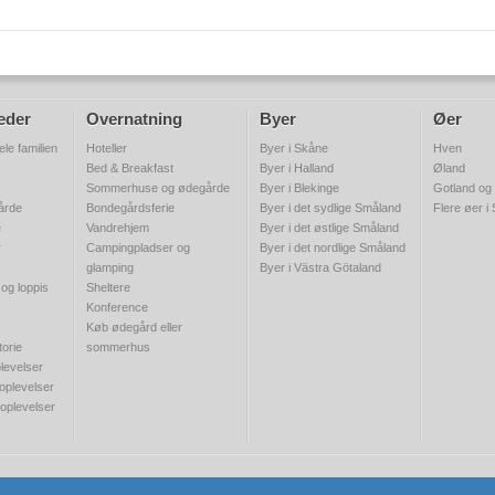
eder
Overnatning
Byer
Øer
ele familien
Hoteller
Byer i Skåne
Hven
Bed & Breakfast
Byer i Halland
Øland
Sommerhuse og ødegårde
Byer i Blekinge
Gotland og
gårde
Bondegårdsferie
Byer i det sydlige Småland
Flere øer i
e
Vandrehjem
Byer i det østlige Småland
r
Campingpladser og
Byer i det nordlige Småland
glamping
Byer i Västra Götaland
 og loppis
Sheltere
Konference
Køb ødegård eller
torie
sommerhus
levelser
 oplevelser
 oplevelser