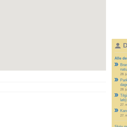
D
Alle de
Bran
nat
28. j
Park
dag
28. j
Tilg
løb)
27. 
Kano
27. 
Skriv n