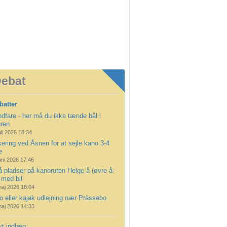
ebat
batter
dfare - her må du ikke tænde bål i
uren
uli 2026 18:34
ering ved Åsnen for at sejle kano 3-4
e
uni 2026 17:46
å pladser på kanoruten Helge å (øvre å-
 med bil
maj 2026 18:04
 eller kajak udlejning nær Prässebo
maj 2026 14:33
yt indlæg