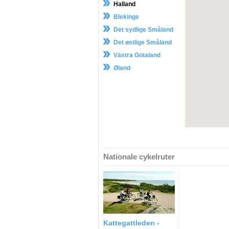
Halland
Blekinge
Det sydlige Småland
Det østlige Småland
Västra Götaland
Øland
Nationale cykelruter
Kattegattleden -