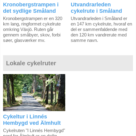
Kronobergstrampen i
Utvandrarleden
det sydlige Småland
cykelrute i Småland
Kronobergstrampen er en 320
Utvandrarleden i Småland er
km lang, ringformet cykelrute
en 147 km cykelrute, hvoraf en
omkring Växjö. Ruten går
del er sammenfaldende med
gennem småbyer, skov, forbi
den 120 km vandrerute med
søer, glasværker mv.
samme navn.
Lokale cykelruter
Cykeltur i Linnés
Hembygd ved Älmhult
Cykelruten "I Linnés Hembygd"
nord for Älmhult er en dejlig