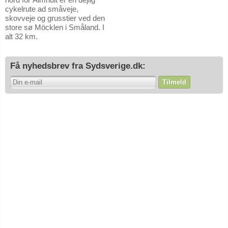
cykelrute ad småveje,
skovveje og grusstier ved den
store sø Möcklen i Småland. I
alt 32 km.
Få nyhedsbrev fra Sydsverige.dk:
Tilmeld