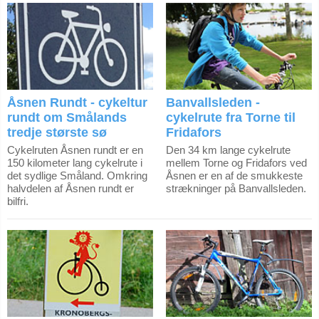
Banvallsleden -
Åsnen Rundt - cykeltur
cykelrute fra Torne til
rundt om Smålands
Fridafors
tredje største sø
Den 34 km lange cykelrute
Cykelruten Åsnen rundt er en
mellem Torne og Fridafors ved
150 kilometer lang cykelrute i
Åsnen er en af de smukkeste
det sydlige Småland. Omkring
strækninger på Banvallsleden.
halvdelen af Åsnen rundt er
bilfri.