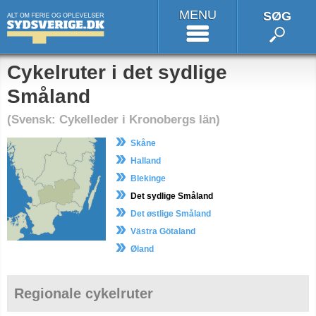
MENU
SØG
Cykelruter i det sydlige
Småland
(Svensk: Cykelleder i Kronobergs län)
Skåne
Halland
Blekinge
Det sydlige Småland
Det østlige Småland
Västra Götaland
Øland
Regionale cykelruter