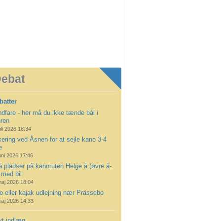
ebat
batter
dfare - her må du ikke tænde bål i
uren
uli 2026 18:34
ering ved Åsnen for at sejle kano 3-4
e
uni 2026 17:46
å pladser på kanoruten Helge å (øvre å-
 med bil
maj 2026 18:04
 eller kajak udlejning nær Prässebo
maj 2026 14:33
yt indlæg