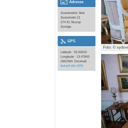
Adresse
Svaneholms Slott
Svaneholm 21
274 91 Skurup
Sverige
GPS
Foto: © sydsve
Latitude : 55.50016
Longitude : 13.47843
(WGS84: Decimal)
Indstil din GPS