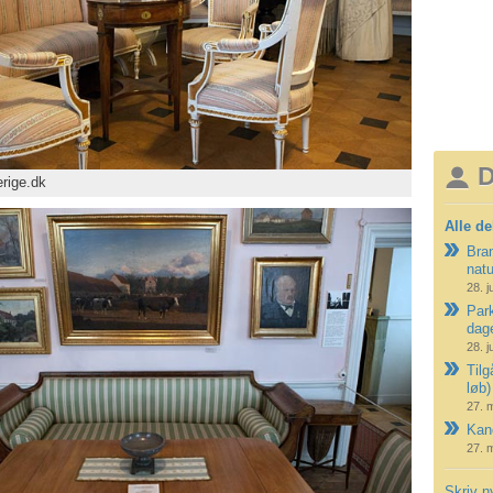
D
rige.dk
Alle de
Bran
nat
28. j
Park
dag
28. j
Tilg
løb)
27. 
Kano
27. 
Skriv n