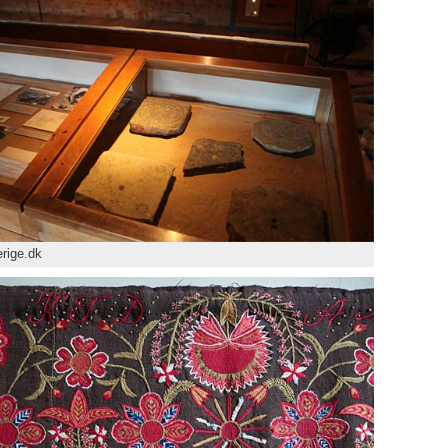
rige.dk