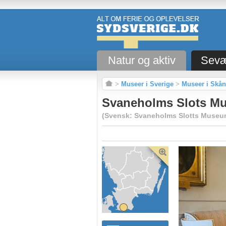
Natur og aktiv
Sevæ
>
Museer i Sverige
>
Museer i Skå
Svaneholms Slots Mu
(Svensk: Svaneholms Slotts Museum 