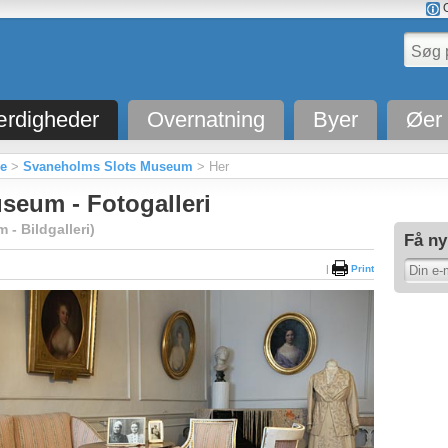
O
rdigheder
Overnatning
Byer
Øer
ne
>
Svaneholms Slots Museum
> Her
seum - Fotogalleri
- Bildgalleri)
Få ny
|
Print