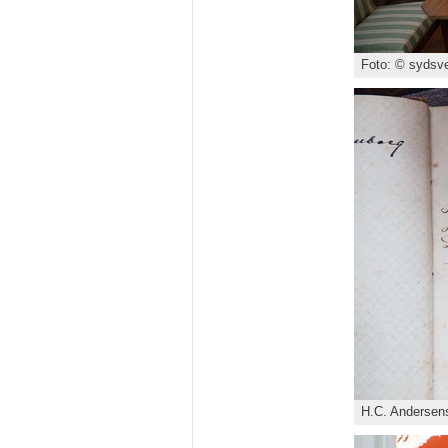
Foto: © sydsve
H.C. Andersens