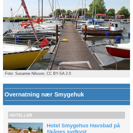
Foto: Susanne Nilsson, CC BY-SA 2.0
Overnatning nær Smygehuk
HOTELLER
Hotel Smygehus Havsbad på
Skånes sydkyst