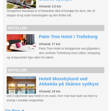
Afstand: 2,5 km
Smygehus Havsbad er et fantastisk sted at besøge for dem, der vil
slappe af og nyde havudsigten og den friske luft.
HOTELLER
Palm Tree Hotel i Trelleborg
Afstand: 17 km
Palm Tree Hotel er beliggende ved gågaden i
den centrale Trelleborg med caféer, shopping
og restauranter lige uden for døren.
HOTELLER
Hotell Mossbylund ved
Abbekås på Skånes sydkyst
Afstand: 24 km
Det 4-stjernede spa-hotel er en oase, hvor man kan lade op med ny
energi i smukke omgivelser.
Vis flere