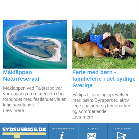
Måkläppen
Ferie med børn -
Naturreservat
familieferie i det sydlige
Sverige
Måkläppen ved Falsterbo var
var engang en ø, men er i dag
Få tips til ferie og oplevelser
forbundet med fastlandet via en
med børn: Dyreparker, aktiv
lang sandtange.
ferie i naturen og temaparker
Læs mere
og sommerlande.
Læs mere
OM SYDSVERIGE.DK
KONTAKT
ANNONCØRER