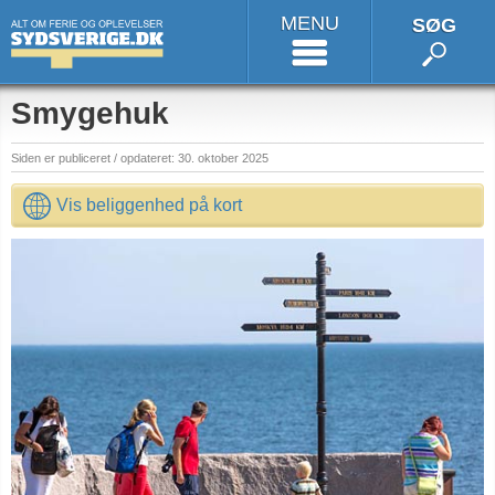
MENU
SØG
Smygehuk
Siden er publiceret / opdateret: 30. oktober 2025
Vis beliggenhed på kort