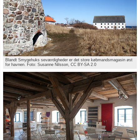
Blandt Smygehuks seværdigheder er det store købmandsmagasin øst
for havnen. Foto: Susanne Nilsson, CC BY-SA 2.0