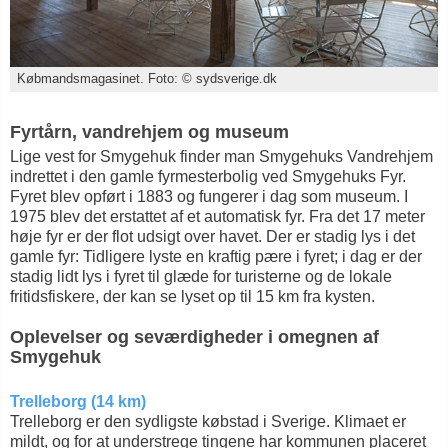
Købmandsmagasinet. Foto: © sydsverige.dk
Fyrtårn, vandrehjem og museum
Lige vest for Smygehuk finder man Smygehuks Vandrehjem
indrettet i den gamle fyrmesterbolig ved Smygehuks Fyr.
Fyret blev opført i 1883 og fungerer i dag som museum. I
1975 blev det erstattet af et automatisk fyr. Fra det 17 meter
høje fyr er der flot udsigt over havet. Der er stadig lys i det
gamle fyr: Tidligere lyste en kraftig pære i fyret; i dag er der
stadig lidt lys i fyret til glæde for turisterne og de lokale
fritidsfiskere, der kan se lyset op til 15 km fra kysten.
Oplevelser og seværdigheder i omegnen af
Smygehuk
Trelleborg (14 km)
Trelleborg er den sydligste købstad i Sverige. Klimaet er
mildt, og for at understrege tingene har kommunen placeret