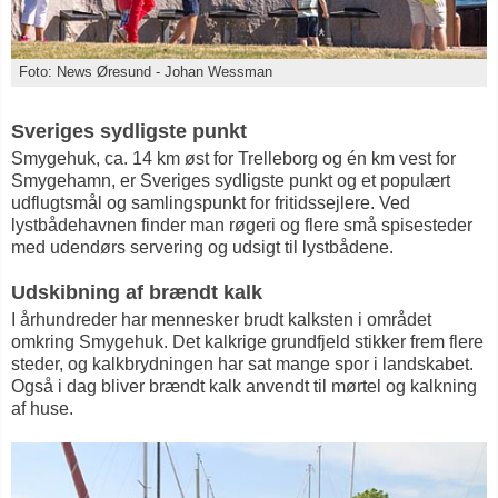
Foto: News Øresund - Johan Wessman
Sveriges sydligste punkt
Smygehuk, ca. 14 km øst for Trelleborg og én km vest for
Smygehamn, er Sveriges sydligste punkt og et populært
udflugtsmål og samlingspunkt for fritidssejlere. Ved
lystbådehavnen finder man røgeri og flere små spisesteder
med udendørs servering og udsigt til lystbådene.
Udskibning af brændt kalk
I århundreder har mennesker brudt kalksten i området
omkring Smygehuk. Det kalkrige grundfjeld stikker frem flere
steder, og kalkbrydningen har sat mange spor i landskabet.
Også i dag bliver brændt kalk anvendt til mørtel og kalkning
af huse.