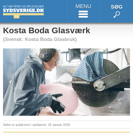
MENU
SØG
Kosta Boda Glasværk
(Svensk: Kosta Boda Glasbruk)
Siden er publiceret / opdateret: 29. januar 2026