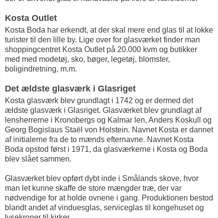
Kosta Outlet
Kosta Boda har erkendt, at der skal mere end glas til at lokke
turister til den lille by. Lige over for glasværket finder man
shoppingcentret Kosta Outlet på 20.000 kvm og butikker
med med modetøj, sko, bøger, legetøj, blomster,
boligindretning, m.m.
Det ældste glasværk i Glasriget
Kosta glasværk blev grundlagt i 1742 og er dermed det
ældste glasværk i Glasriget. Glasværket blev grundlagt af
lensherrerne i Kronobergs og Kalmar len, Anders Koskull og
Georg Bogislaus Staël von Holstein. Navnet Kosta er dannet
af initialerne fra de to mænds efternavne. Navnet Kosta
Boda opstod først i 1971, da glasværkerne i Kosta og Boda
blev slået sammen.
Glasværket blev opført dybt inde i Smålands skove, hvor
man let kunne skaffe de store mængder træ, der var
nødvendige for at holde ovnene i gang. Produktionen bestod
blandt andet af vinduesglas, serviceglas til kongehuset og
lysekroner til kirker.