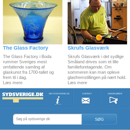
The Glass Factory
Skrufs Glasværk
The Glass Factory i Boda
Skrufs Glasværk i det sydlige
rummer Sveriges mest
Småland drives som et lille
omfattende samling af
familieforetagende. Om
glaskunst fra 1700-tallet og
sommeren kan man opleve
frem til i dag.
glasfremstillingen på nært hold.
Læs mere
Læs mere
OM SYDSVERIGE.DK
KONTAKT
ANNONCØRER
SØG