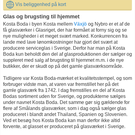
Vis beliggenhed på kort
Glas og brugsting til hjemmet
Kosta Boda i byen Kosta mellem
Växjö
og Nybro er et af de
få glasværker i Glasriget, der har formået at forny sig og se
nye muligheder i et meget svært marked. Konkurrencen fra
lande med lave lønomkostninger har gjort det svært at
producere serviceglas i Sverige. Derfor har man på Kosta
Boda kun beholdt den del af glasproduktionen der sælger og
suppleret med salg af brugsting til hjemmet m.m. i de nye
butikker, der er skudt op på det gamle glasværksområde.
Tidligere var Kosta Boda-mærket et kvalitetsstempel, og som
forbruger vidste man, at varen var fremstillet her på det
gamle glasværk fra 1742. I dag fremstilles en del af Kosta
Bodas sortiment uden for Sverige, og produkterne sælges
under navnet Kosta Boda. Det samme gør sig gældende for
flere af Smålands glasværker, som i dag også sælger glas
produceret i blandt andet Thailand, Spanien og Slovenien.
Ved et besøg hos Kosta Boda kan man derfor ikke altid
forvente, at glasset er produceret på glasværket i Sverige.