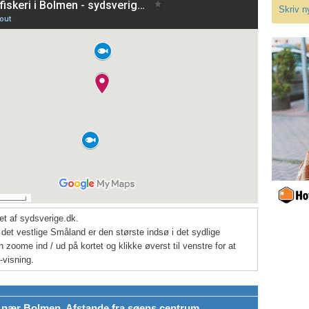
Skriv n
tet af sydsverige.dk.
det vestlige Småland er den største indsø i det sydlige
 zoome ind / ud på kortet og klikke øverst til venstre for at
it-visning.
 nær Bolmen. Afstande fra søens centrum