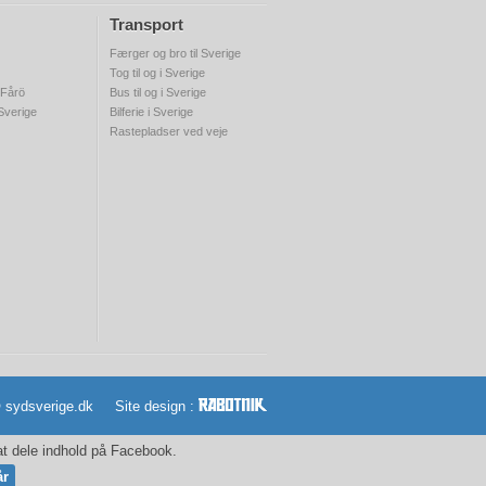
Transport
Færger og bro til Sverige
Tog til og i Sverige
 Fårö
Bus til og i Sverige
 Sverige
Bilferie i Sverige
Rastepladser ved veje
© sydsverige.dk Site design :
 at dele indhold på Facebook.
år