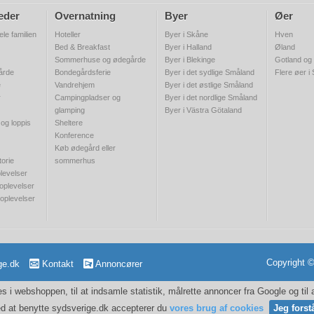
eder
Overnatning
Byer
Øer
ele familien
Hoteller
Byer i Skåne
Hven
Bed & Breakfast
Byer i Halland
Øland
Sommerhuse og ødegårde
Byer i Blekinge
Gotland og
gårde
Bondegårdsferie
Byer i det sydlige Småland
Flere øer i
e
Vandrehjem
Byer i det østlige Småland
r
Campingpladser og
Byer i det nordlige Småland
glamping
Byer i Västra Götaland
 og loppis
Sheltere
Konference
Køb ødegård eller
torie
sommerhus
levelser
 oplevelser
 oplevelser
Copyright 
ge.dk
Kontakt
Annoncører
 i webshoppen, til at indsamle statistik, målrette annoncer fra Google og til
d at benytte sydsverige.dk accepterer du
vores brug af cookies
Jeg forst