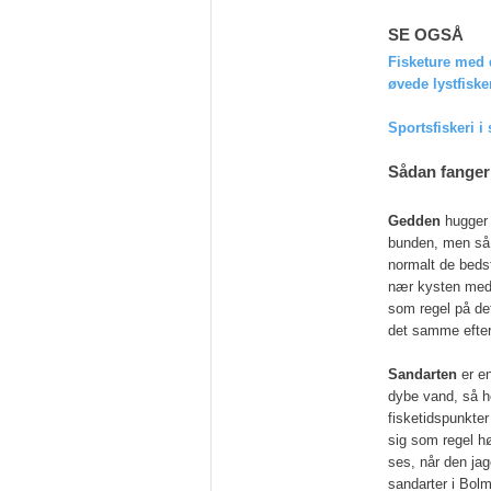
SE OGSÅ
Fisketure med 
øvede lystfiske
Sportsfiskeri 
Sådan fanger
Gedden
hugger 
bunden, men så e
normalt de bedst
nær kysten med 
som regel på de
det samme efter
Sandarten
er en
dybe vand, så h
fisketidspunkte
sig som regel h
ses, når den ja
sandarter i Bolm