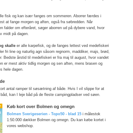
ille fisk og kan især fanges om sommeren. Aborrer færdes i
test at fange morgen og aften, også fra søbredden. Når
n falder om efteråret, søger aborren ud på dybere vand, hvor
iv midt på dagen.
og skalle
er alle karpefisk, og de fanges lettest ved medefiskeri
ler fri line og naturlig agn såsom regnorm, maddiker, majs, brød,
r. Bedste årstid til medefiskeri er fra maj til august, hvor vandet
en er mest aktiv tidlig morgen og sen aften, mens brasen og
es hele dagen.
åde
ort antal ramper til søsætning af både. Hvis I vil slippe for at
båd, kan I leje båd på de fleste campingpladser ved søen.
Køb kort over Bolmen og omegn
Bolmen Sverigeserien - Topo50 - blad 15
i målestok
1:50.000 dækker Bolmen og omegn. Du kan købe kortet i
vores webshop.