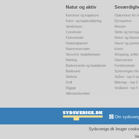
Natur og aktiv
Seværdigh
Kanoture og kajakture
Oplevelser for h
Kano- og kajakudlejning
Dyreparker
Vandreture
Museer
Cykelruter
Slotte og herre
Fiskesteder
Kirker og klostr
Nationalparker
Haver og parke
Naturreservater
Kunst
Skovens nøglebiotoper
Shopping, antikt
Ridning
Glasværker
Badestrande og badelande
Fortidsminder
Badesøer
Sydsveriges his
Skiferie
Skåne - top 5 op
Golf
Blekinge - top 5
Elgjagt
Småland - top 5
Allemandsretten
Om sydsveri
Sydsverige.dk bruger cookies
Ve