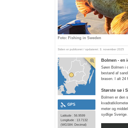
Foto: Fishing in Sweden
Siden er publiceret / opdateret: 3. november 2025
Bolmen - en i
Søen Bolmen i de
bestand af sand
brasen. I alt 24 
Største sø i 
Bolmen er den st
kvadratkilomete
GPS
meter og middel
sydlige Sverige.
Latitude : 56.9599
Longitude : 13.7132
(WGS84: Decimal)