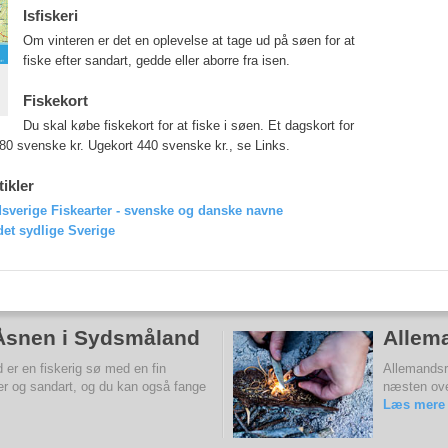
Isfiskeri
Om vinteren er det en oplevelse at tage ud på søen for at
fiske efter sandart, gedde eller aborre fra isen.
Fiskekort
Du skal købe fiskekort for at fiske i søen. Et dagskort for
80 svenske kr. Ugekort 440 svenske kr., se Links.
tikler
dsverige
Fiskearter - svenske og danske navne
det sydlige Sverige
 Åsnen i Sydsmåland
Allema
er en fiskerig sø med en fin
Allemandsre
er og sandart, og du kan også fange
næsten ove
Læs mere