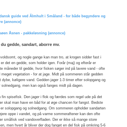
dansk guide ved Älmhult i Småland - for både begyndere og
re (annonce)
i søen Åsnen - pakkeløsning (annonce)
 du gedde, sandart, aborre mv.
voldsomt, og nogle gange kan man tro, at krogen sidder fast i
r det en gedde, som holder igen. Forår (maj) og efterår er
e måneder til gedde, hvor fisken søger ind på lavere vand - ofte
meget vegetation - for at jage. Midt på sommeren står gedden
t dybe, køligere vand. Gedden jager 1-3 timer efter solopgang og
 solnedgang, men kan også fanges midt på dagen.
 fin spisefisk. Den jager i flok og færdes som regel ude på det
er skal man have en båd for at øge chancen for fangst. Bedste
r er solopgang og solnedgang. Om sommeren opholder sandarten
øjere oppe i vandet, og på varme sommeraftener kan den ofte
ger småfisk ved vandoverfladen. Der er ikke så mange store
en, men hvert år bliver der dog fanget en del fisk på omkring 5-6