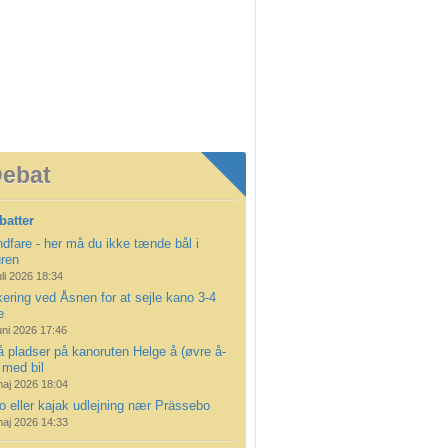
ebat
batter
dfare - her må du ikke tænde bål i
uren
uli 2026 18:34
ering ved Åsnen for at sejle kano 3-4
e
uni 2026 17:46
å pladser på kanoruten Helge å (øvre å-
 med bil
maj 2026 18:04
 eller kajak udlejning nær Prässebo
maj 2026 14:33