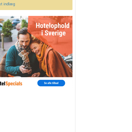
yt indlæg