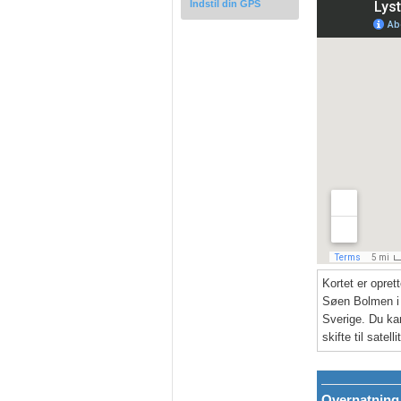
Indstil din GPS
Kortet er opret
Søen Bolmen i 
Sverige. Du kan
skifte til satell
Overnatning