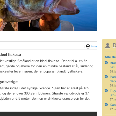
D
|
Print
deel fiskesø
Alle de
t vestlige Småland er en ideel fiskesø. Der er bl.a. en fin
Bran
art, gedde og aborre foruden en mindre bestand af ål, suder og
nat
fiskearter lever i søen, der er populær blandt lystfiskere.
28. j
Park
dag
Sydsverige
28. j
ørste indsø i det sydlige Sverige. Søen har et areal på 185
Tilg
r, og der er over 300 øer i Bolmen. Største vanddybde er 37
løb)
dybden er 6,8 meter. Bolmen er drikkevandsreservoir for det
27. 
Kano
27. 