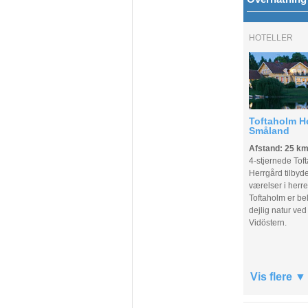
HOTELLER
Toftaholm He
Småland
Afstand: 25 k
4-stjernede Tof
Herrgård tilbyd
værelser i herre
Toftaholm er be
dejlig natur ve
Vidöstern.
Vis flere