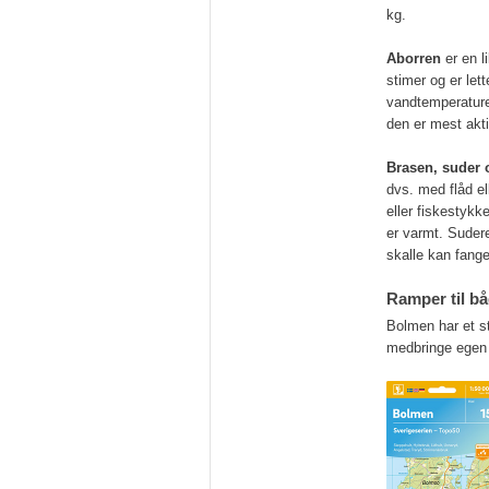
kg.
Aborren
er en l
stimer og er let
vandtemperature
den er mest akt
Brasen, suder 
dvs. med flåd el
eller fiskestykke
er varmt. Suder
skalle kan fang
Ramper til b
Bolmen har et st
medbringe egen 