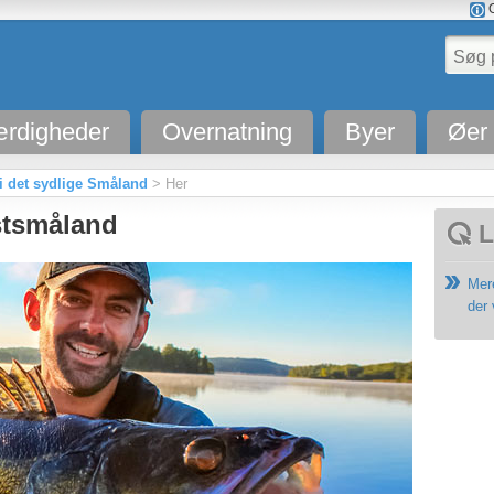
O
rdigheder
Overnatning
Byer
Øer
 i det sydlige Småland
> Her
estsmåland
L
Mere
der 