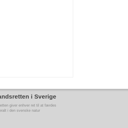
ndsretten i Sverige
tten giver enhver ret til at færdes
ralt i den svenske natur