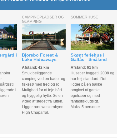
CAMPINGPLADSER OG
SOMMERHUSE
GLAMPING
rrgård i
Bjorsbo Forest &
Skønt feriehus i
Lake Hideaways
Galtås - Småland
m
Afstand: 42 km
Afstand: 61 km
taholm
Smuk beliggende
Huset er bygget i 2008 og
er
camping ved en bade- og
har høj standard. Det
gårdsstil.
fiskesø med fred og ro.
ligger på en bakke
liggende i
Mulighed for at leje båd
omgivet af gamle
d søen
og hyggelig hytte. Se en
egetræer og med
video af stedet fra luften.
fantastisk udsigt.
Ligger nær westernbyen
Maks. 5 personer.
High Chaparral.