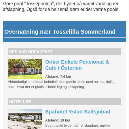
store pool "Tossepoolen", der byder på varmt vand og ren
afslapning. Også for de helt små børn er der varme pools.
Overnatning nær Tosselilla Sommerland
BED AND BREAKFAST
Onkel Enkels Pensionat &
Café i Österlen
Afstand: 7,4 km
Vidunderligt pensionat indrettet i den gamle skole med en stor, dejlig
have, hvor der er plads til både leg og afslapning.
HOTELLER
Spahotel Ystad Saltsjöbad
Afstand: 18 km
Spahotellet byder på høj standard, unikke