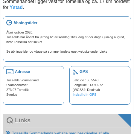
Sommerlandet ligger vest for Tomelilla og ca. 17 km nordøst
for
Ystad
.
Åbningstider
Åbningstider 2026:
Tosselilla har åbent fra lørdag 6/6 til søndag 16/8, dog er der dage i juni og august,
hvor Tosselilla har lukket.
Se åbningstider og -dage på sommerlandets eget website under Links.
Adresse
GPS
Tosselilla Sommarland
Latitude : 55.5543
Svampakorset
Longitude : 13.90272
273 97 Tomelilla
(WGS84: Decimal)
Sverige
Indstil din GPS
Links
Tosselilla Sommarlands website med beskrivelse af alle