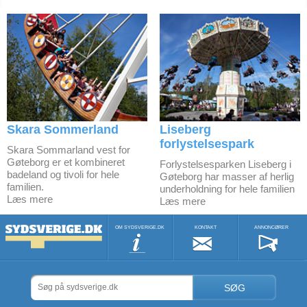
Skara Sommerland
Liseberg
forlystelsespark
Skara Sommarland vest for
Gøteborg er et kombineret
Forlystelsesparken Liseberg i
badeland og tivoli for hele
Gøteborg har masser af herlig
familien.
underholdning for hele familien
Læs mere
Læs mere
OM SYDSVERIGE.DK
KONTAKT
ANNONCØRER
SØG