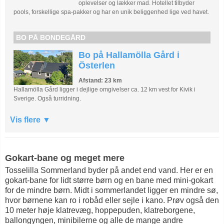
oplevelser og lækker mad. Hotellet tilbyder
pools, forskellige spa-pakker og har en unik beliggenhed lige ved havet.
BO PÅ BONDEGÅRD
Bo på Hallamölla Gård i
Österlen
Afstand: 23 km
Hallamölla Gård ligger i dejlige omgivelser ca. 12 km vest for Kivik i
Sverige. Også turridning.
Vis flere
Gokart-bane og meget mere
Tosselilla Sommerland byder på andet end vand. Her er en
gokart-bane for lidt større børn og en bane med mini-gokart
for de mindre børn. Midt i sommerlandet ligger en mindre sø,
hvor børnene kan ro i robåd eller sejle i kano. Prøv også den
10 meter høje klatrevæg, hoppepuden, klatreborgene,
ballongyngen, minibilerne og alle de mange andre