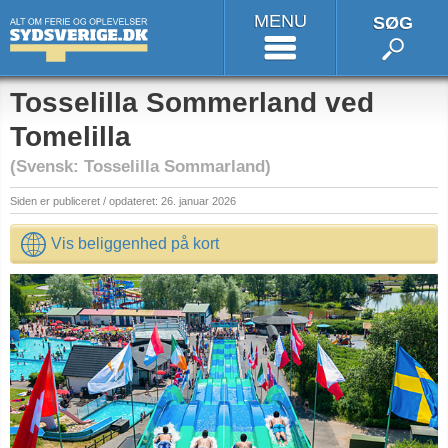
MENU
SØG
Tosselilla Sommerland ved
Tomelilla
(Svensk: Tosselilla Sommarland)
Siden er publiceret / opdateret: 26. januar 2026
Vis beliggenhed på kort