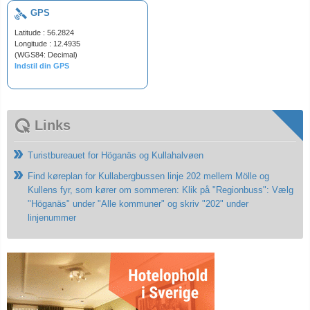
GPS
Latitude : 56.2824
Longitude : 12.4935
(WGS84: Decimal)
Indstil din GPS
Links
Turistbureauet for Höganäs og Kullahalvøen
Find køreplan for Kullabergbussen linje 202 mellem Mölle og
Kullens fyr, som kører om sommeren: Klik på "Regionbuss": Vælg
"Höganäs" under "Alle kommuner" og skriv "202" under
linjenummer