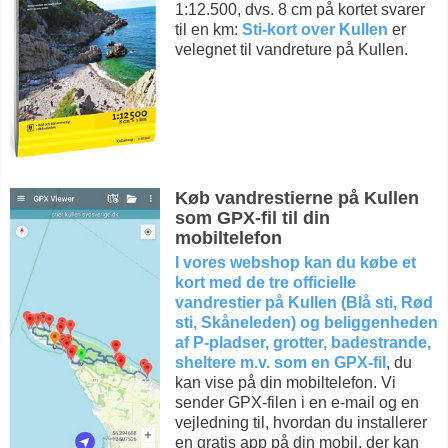
1:12.500, dvs. 8 cm på kortet svarer
til en km:
Sti-kort over Kullen
er
velegnet til vandreture på Kullen.
Køb vandrestierne på Kullen
som GPX-fil til din
mobiltelefon
I vores webshop kan du købe et
kort med de tre officielle
vandrestier på Kullen (Blå sti, Rød
sti, Skåneleden) og beliggenheden
af P-pladser, grotter, badestrande,
sheltere m.v. som en GPX-fil
, du
kan vise på din mobiltelefon. Vi
sender GPX-filen i en e-mail og en
vejledning til, hvordan du installerer
en gratis app på din mobil, der kan