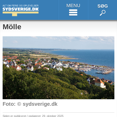
MENU
SØG
Mölle
Foto: © sydsverige.dk
Siden er publiceret / opdateret: 29. oktober 2025