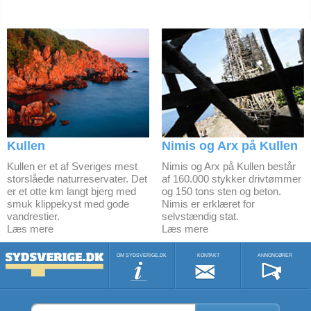
Kullen
Nimis og Arx på Kullen
Kullen er et af Sveriges mest
Nimis og Arx på Kullen består
storslåede naturreservater. Det
af 160.000 stykker drivtømmer
er et otte km langt bjerg med
og 150 tons sten og beton.
smuk klippekyst med gode
Nimis er erklæret for
vandrestier.
selvstændig stat.
Læs mere
Læs mere
OM SYDSVERIGE.DK
KONTAKT
ANNONCØRER