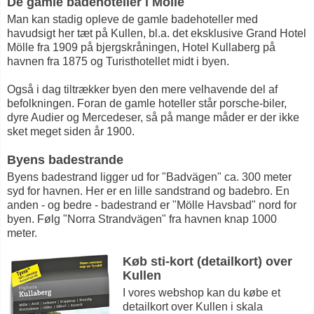
De gamle badehoteller i Mölle
Man kan stadig opleve de gamle badehoteller med
havudsigt her tæt på Kullen, bl.a. det eksklusive Grand Hotel
Mölle fra 1909 på bjergskråningen, Hotel Kullaberg på
havnen fra 1875 og Turisthotellet midt i byen.
Også i dag tiltrækker byen den mere velhavende del af
befolkningen. Foran de gamle hoteller står porsche-biler,
dyre Audier og Mercedeser, så på mange måder er der ikke
sket meget siden år 1900.
Byens badestrande
Byens badestrand ligger ud for "Badvägen" ca. 300 meter
syd for havnen. Her er en lille sandstrand og badebro. En
anden - og bedre - badestrand er "Mölle Havsbad" nord for
byen. Følg "Norra Strandvägen" fra havnen knap 1000
meter.
Køb sti-kort (detailkort) over
Kullen
I vores webshop kan du købe et
detailkort over Kullen i skala