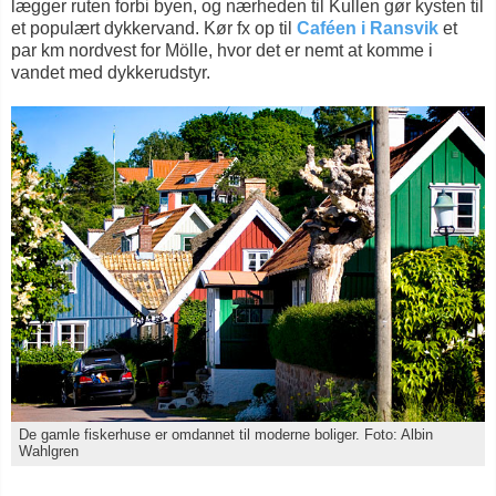
lægger ruten forbi byen, og nærheden til Kullen gør kysten til
et populært dykkervand. Kør fx op til
Caféen i Ransvik
et
par km nordvest for Mölle, hvor det er nemt at komme i
vandet med dykkerudstyr.
De gamle fiskerhuse er omdannet til moderne boliger. Foto: Albin
Wahlgren