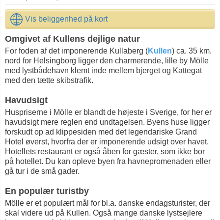
Vis beliggenhed på kort
Omgivet af Kullens dejlige natur
For foden af det imponerende Kullaberg (
Kullen
) ca. 35 km.
nord for Helsingborg ligger den charmerende, lille by Mölle
med lystbådehavn klemt inde mellem bjerget og Kattegat
med den tætte skibstrafik.
Havudsigt
Huspriserne i Mölle er blandt de højeste i Sverige, for her er
havudsigt mere reglen end undtagelsen. Byens huse ligger
forskudt op ad klippesiden med det legendariske Grand
Hotel øverst, hvorfra der er imponerende udsigt over havet.
Hotellets restaurant er også åben for gæster, som ikke bor
på hotellet. Du kan opleve byen fra havnepromenaden eller
gå tur i de små gader.
En populær turistby
Mölle er et populært mål for bl.a. danske endagsturister, der
skal videre ud på Kullen. Også mange danske lystsejlere