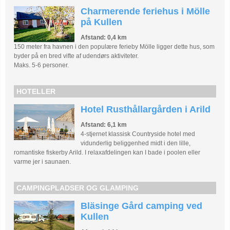
Charmerende feriehus i Mölle
på Kullen
Afstand: 0,4 km
150 meter fra havnen i den populære ferieby Mölle ligger dette hus, som
byder på en bred vifte af udendørs aktiviteter.
Maks. 5-6 personer.
HOTELLER
Hotel Rusthållargården i Arild
Afstand: 6,1 km
4-stjernet klassisk Countryside hotel med
vidunderlig beliggenhed midt i den lille,
romantiske fiskerby Arild. I relaxafdelingen kan I bade i poolen eller
varme jer i saunaen.
CAMPINGPLADSER OG GLAMPING
Bläsinge Gård camping ved
Kullen