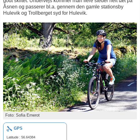
godt skiltet. Undervejs kommer man flere steder helt tæt på
Åsnen og passerer bl.a. gennem den gamle stationsby
Hulevik og Trollberget syd for Hulevik.
Foto: Sofia Ernerot
GPS
Latitude : 56.64384