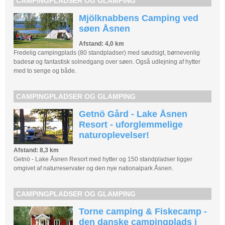
CAMPINGPLADSER OG GLAMPING
Mjölknabbens Camping ved
søen Åsnen
Afstand: 4,0 km
Fredelig campingplads (80 standpladser) med søudsigt, børnevenlig
badesø og fantastisk solnedgang over søen. Også udlejning af hytter
med to senge og både.
CAMPINGPLADSER OG GLAMPING
Getnö Gård - Lake Åsnen
Resort - uforglemmelige
naturoplevelser!
Afstand: 8,3 km
Getnö - Lake Åsnen Resort med hytter og 150 standpladser ligger
omgivet af naturreservater og den nye nationalpark Åsnen.
CAMPINGPLADSER OG GLAMPING
Torne camping & Fiskecamp -
den danske campingplads i