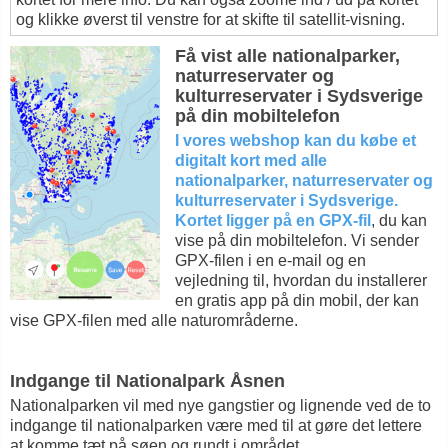
og klikke øverst til venstre for at skifte til satellit-visning.
Få vist alle nationalparker,
naturreservater og
kulturreservater i Sydsverige
på din mobiltelefon
I vores webshop kan du købe et
digitalt kort med alle
nationalparker, naturreservater og
kulturreservater i Sydsverige.
Kortet ligger på en GPX-fil
, du kan
vise på din mobiltelefon. Vi sender
GPX-filen i en e-mail og en
vejledning til, hvordan du installerer
en gratis app på din mobil, der kan
vise GPX-filen med alle naturområderne.
Indgange til Nationalpark Åsnen
Nationalparken vil med nye gangstier og lignende ved de to
indgange til nationalparken være med til at gøre det lettere
at komme tæt på søen og rundt i området.