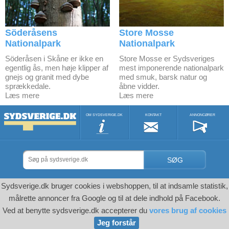
Söderåsens
Store Mosse
Nationalpark
Nationalpark
Söderåsen i Skåne er ikke en
Store Mosse er Sydsveriges
egentlig ås, men høje klipper af
mest imponerende nationalpark
gnejs og granit med dybe
med smuk, barsk natur og
sprækkedale.
åbne vidder.
Læs mere
Læs mere
OM SYDSVERIGE.DK
KONTAKT
ANNONCØRER
SØG
Sydsverige.dk bruger cookies i webshoppen, til at indsamle statistik,
målrette annoncer fra Google og til at dele indhold på Facebook.
Ved at benytte sydsverige.dk accepterer du
vores brug af cookies
Jeg forstår