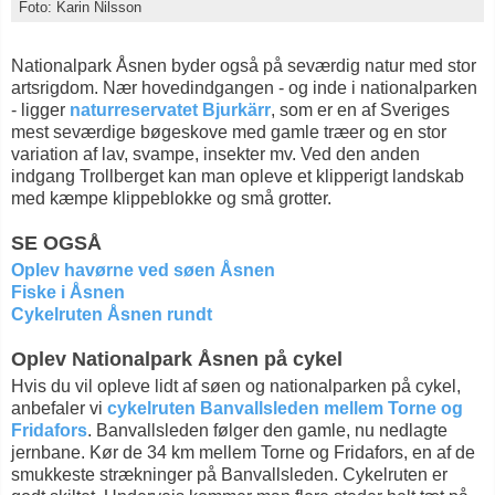
Foto: Karin Nilsson
Nationalpark Åsnen byder også på seværdig natur med stor
artsrigdom. Nær hovedindgangen - og inde i nationalparken
- ligger
naturreservatet Bjurkärr
, som er en af Sveriges
mest seværdige bøgeskove med gamle træer og en stor
variation af lav, svampe, insekter mv. Ved den anden
indgang Trollberget kan man opleve et klipperigt landskab
med kæmpe klippeblokke og små grotter.
SE OGSÅ
Oplev havørne ved søen Åsnen
Fiske i Åsnen
Cykelruten Åsnen rundt
Oplev Nationalpark Åsnen på cykel
Hvis du vil opleve lidt af søen og nationalparken på cykel,
anbefaler vi
cykelruten Banvallsleden mellem Torne og
Fridafors
. Banvallsleden følger den gamle, nu nedlagte
jernbane. Kør de 34 km mellem Torne og Fridafors, en af de
smukkeste strækninger på Banvallsleden. Cykelruten er