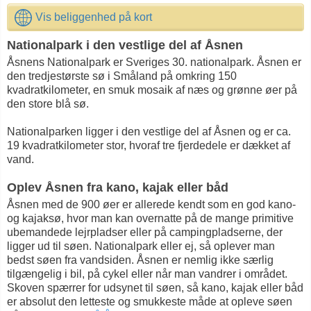
Vis beliggenhed på kort
Nationalpark i den vestlige del af Åsnen
Åsnens Nationalpark er Sveriges 30. nationalpark. Åsnen er
den tredjestørste sø i Småland på omkring 150
kvadratkilometer, en smuk mosaik af næs og grønne øer på
den store blå sø.
Nationalparken ligger i den vestlige del af Åsnen og er ca.
19 kvadratkilometer stor, hvoraf tre fjerdedele er dækket af
vand.
Oplev Åsnen fra kano, kajak eller båd
Åsnen med de 900 øer er allerede kendt som en god kano-
og kajaksø, hvor man kan overnatte på de mange primitive
ubemandede lejrpladser eller på campingpladserne, der
ligger ud til søen. Nationalpark eller ej, så oplever man
bedst søen fra vandsiden. Åsnen er nemlig ikke særlig
tilgængelig i bil, på cykel eller når man vandrer i området.
Skoven spærrer for udsynet til søen, så kano, kajak eller båd
er absolut den letteste og smukkeste måde at opleve søen