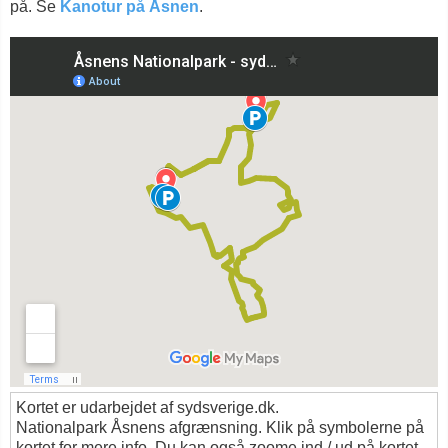
på. Se
Kanotur på Åsnen
.
Kortet er udarbejdet af sydsverige.dk.
Nationalpark Åsnens afgrænsning. Klik på symbolerne på
kortet for mere info. Du kan også zoome ind / ud på kortet